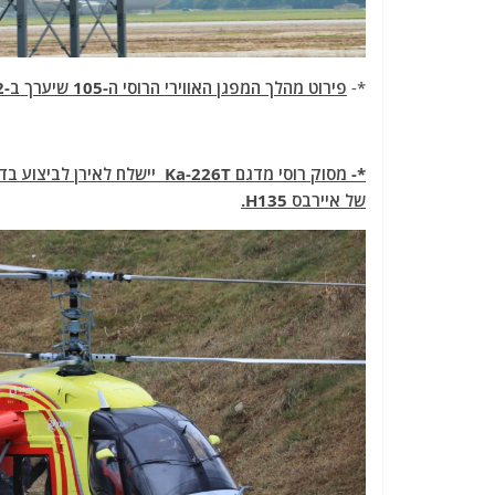
*-
פירוט מהלך המפגן האווירי הרוסי ה-105 שיערך ב-12 לאוגוסט
*- מסוק רוסי מדגם Ka-226T יי
של איירבס H135.