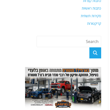
כתבות קצרות
כתבות ראשיות
סקירות תשתית
קריקטורות
פוסטים אחרונים
הפצצנו אותם עד עפר — ואז נכנענו על הנייר!
אם המו"מ עם ארה"ב יקרוס: איראן והחות'ים כבר ערוכים