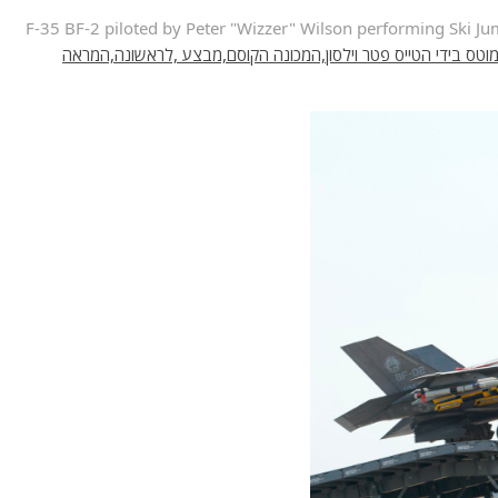
*-F-35 BF-2 piloted by Peter "Wizzer" Wilson performing Ski 
טוס אפ-35 המוטס בידי הטייס פטר וילסון,המכונה הקוסם,מבצע ,לראשונה,המראה