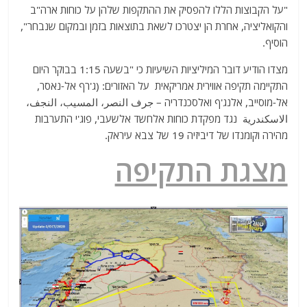
"על הקבוצות הללו להפסיק את ההתקפות שלהן על כוחות ארה"ב
והקואליציה, אחרת הן יצטרכו לשאת בתוצאות בזמן ובמקום שנבחר",
הוסיף.
מצדו הודיע ​​דובר המיליציות השיעיות כי "בשעה 1:15 בבוקר היום
התקיימה תקיפה אווירית אמריקאית על האזורים: (ג'רף אל-נאסר,
אל-מוסייב, אלנג'ף ואלסכנדריה – جرف النصر، المسيب، النجف،
الاسكندرية נגד מפקדת כוחות אלחשד אלשעבי, פוג'י התערבות
מהירה וקומנדו של דיביזיה 19 של צבא עיראק.
מצגת התקיפה