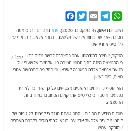
F
T
E
T
W
a
w
m
el
h
היום, יום ראשון, (4 באוקטובר 2020),
אמר
גורם רם דרג כי מטה
c
itt
ai
e
at
חטיבה -19 של כוחות אלחשד אלשעבי במחוז אלאנבר הותקף ע"י
e
er
l
g
s
כלי טייס אמריקאים.
b
ra
A
המקור, שסירב להזדהותו, אמר בהצהרה לרשת מדיה רודו – رووداو
o
m
p
כי ההפצצה היתה בתוך תחומי חטיבה 19,אלחשד אלשעבי של
o
p
תנועת אנסאר אללה הנאמנה לאיראן, וכי התקיפה התרחשה אחרי
חצות, ביום ראשון.
k
הוא הוסיף כי דיווחים ראשוניים מצביעים על כך שעד כה לא היו
נפגעים, והסביר כי כלי טייס אמריקאים הסתובבו באזור בעת
ההפצצה.
סוכנות הידיעות הסורית – סטפ טוענת מנגד כי לפחות 27 גופות של
לוחמי מיליצית אלחשד אלשעבי הובאו לבתי חולים בקרבת האתרים
שהותקפו אמש.