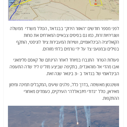
לפני מספר חודשים "האזור הירוק" בבגדאד, הכולל משרדי ממשלה
ושגרירויות זרות, כמו גם בסיסים צבאיים המארחים את כוחות
הקואליציה הבינלאומיים, ושיירות המעבירות ציוד לוגיסטי, הותקף
בטילים ובמטעני צד על ידי גורמים בלתי מזוהים.
פעולות הטרור התגברו במיוחד לאחר הריגתם של קאסם סלימאני
ואבו מהדי אל-מוהאנדיס, בתקיפה שביצע מזל"ט ליד שדה התעופה
הבינלאומי של בגדאד ב -3 בינואר שנה זאת.
וושינגטון מאשימה ,בדרך כלל, פלגים שיעים ,המקבלים תמיכה ומימון
מאיראן, כולל "גדודי חיזבאללה" העירקיים, כעומדים מאחורי
ההתקפות.