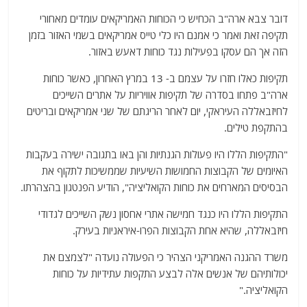
דובר צבא ארה"ב הכחיש כי הכוחות האמריקאים עומדים מאחורי
תקיפה זאת ואמר כי אמנם היו כלי טייס אמריקאים בשמי האזור בזמן
הזה אך הם עסקו בפעילות נגד כוחות דאעש באזור.
תקיפות כאלו חזרו על עצמם ב- 13 במרץ האחרון, כאשר כוחות
ארה"ב פתחו בסדרה של תקיפות אוויריות על אתרים השייכים
לחיזבאללה העיראקי, יום לאחר הריגתם של שני אמריקאים ובריטים
בהתקפת טילים.
"התקיפות הללו היו פעולות הגנתיות והן באו בתגובה ישירה בעקבות
האיומים של הקבוצות החמושות השיעיות שממשיכות לתקוף את
הבסיסים המארחים את כוחות הקואליציה", הודיע הפנטגון בהצהרתו.
התקיפות הללו היו כנגד חמישה אתרי אחסון נשק השייכים לגדודי
חיזבאללה, שהיא אחת הקבוצות הפרו-איראניות בעירק.
משרד ההגנה האמריקני הצהיר כי הפעולה נועדה "לצמצם את
יכולותיהם של אנשים אלה לבצע התקפות עתידיות על כוחות
הקואליציה."