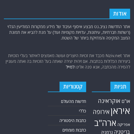
אודות
אתר החדשות נציב.נט מבצע איסוף ועיבוד של מידע ממקורות המודיעין הגלוי
(רשתות חברתיות, עיתונות, עדויות מקומיות ועוד) על מנת להביא את תמונת
המצב המקיפה והמדויקת ביותר של השטח.
אתר Nziv.net מכבד את זכויות היוצרים ועושה מאמצים לאיתור בעלי הזכויות
ביצירות הכלולות בכתבות. אם זיהית יצירה שאתה בעל הזכויות בה ואתה מעוניין
להסירה מהכתבה, אנא פנה אלינו
למייל
תגיות
קטגוריות
אוקראינה
או"ם
חדשות מהעולם
איראן
אירופה
כללי
ארה"ב
כתבות היסטוריה
אפריקה
כתבות מומחים
בריטניה
גרמניה