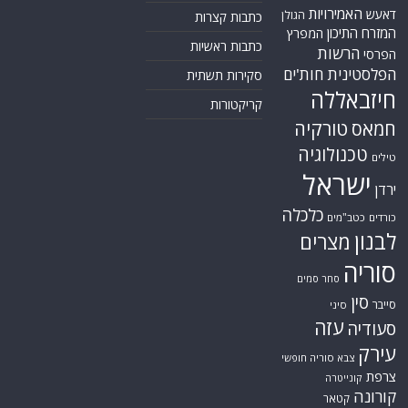
האמירויות
דאעש
הגולן
כתבות קצרות
המזרח התיכון
המפרץ
כתבות ראשיות
הרשות
הפרסי
הפלסטינית
חות'ים
סקירות תשתית
חיזבאללה
קריקטורות
טורקיה
חמאס
טכנולוגיה
טילים
ישראל
ירדן
כלכלה
כורדים
כטב"מים
לבנון
מצרים
סוריה
סחר סמים
סין
סייבר
סיני
עזה
סעודיה
עירק
צבא סוריה חופשי
צרפת
קונייטרה
קורונה
קטאר