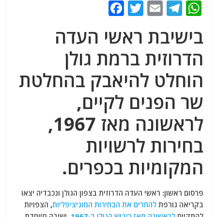
F
T
E
T
W
a
w
m
el
h
בישיבת ראשי העדה
c
itt
ai
e
at
e
er
l
g
s
הדרוזית ברמת גולן
b
ra
A
הוחלט להיאבק בהחלטת
o
m
p
שר הפנים לקיים,
o
p
k
לראשונה מאז 1967,
בחירות לרשויות
המקומיות בכפרים.
פרסום ראשון:
ראשי העדה הדרוזית בצפון הגולן ונכבדיה יצאו
בקריאה גורפת
להחרים את הבחירות המוניציפליות
, הצפויות
להתקיים
לראשונה מאז כיבוש הגולן ב-1967
. ישיבה מיוחדת