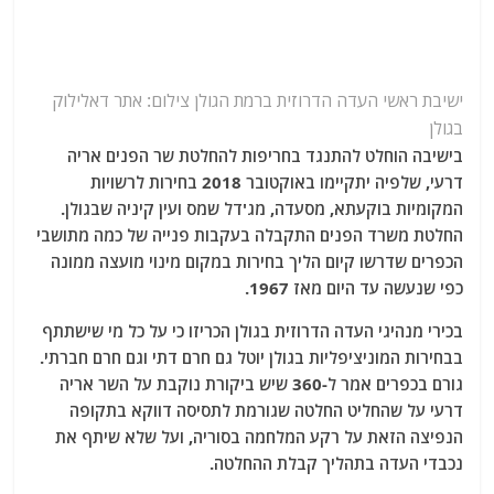
ישיבת ראשי העדה הדרוזית ברמת הגולן
צילום: אתר דאלילוק
בגולן
בישיבה הוחלט להתנגד בחריפות להחלטת שר הפנים אריה
דרעי, שלפיה יתקיימו באוקטובר 2018 בחירות לרשויות
המקומיות בוקעתא, מסעדה, מג'דל שמס ועין קיניה שבגולן.
החלטת משרד הפנים התקבלה בעקבות פנייה של כמה מתושבי
הכפרים שדרשו קיום הליך בחירות במקום מינוי מועצה ממונה
כפי שנעשה עד היום מאז 1967.
בכירי מנהיגי העדה הדרוזית בגולן הכריזו כי על כל מי שישתתף
בבחירות המוניציפליות בגולן יוטל גם חרם דתי וגם חרם חברתי.
גורם בכפרים אמר ל-360 שיש ביקורת נוקבת על השר אריה
דרעי על שהחליט החלטה שגורמת לתסיסה דווקא בתקופה
הנפיצה הזאת על רקע המלחמה בסוריה, ועל שלא שיתף את
נכבדי העדה בתהליך קבלת ההחלטה.