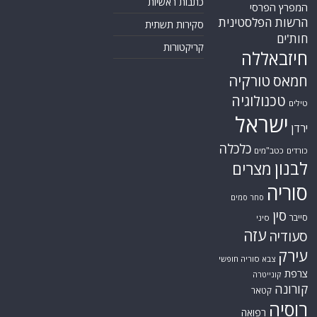
כתבות ראשיות
המפרץ הפרסי
הרשות הפלסטינית
סקירות תשתית
חות'ים
קריקטורות
חיזבאללה
טורקיה
חמאס
טכנולוגיה
טילים
ישראל
ירדן
כלכלה
כורדים
כטב"מים
לבנון
מצרים
סוריה
סחר סמים
סין
סייבר
סיני
עזה
סעודיה
עירק
צבא סוריה חופשי
צרפת
קונייטרה
קורונה
קטאר
רוסיה
רפואה