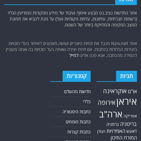
אתר החדשות נציב.נט מבצע איסוף ועיבוד של מידע ממקורות המודיעין הגלוי
(רשתות חברתיות, עיתונות, עדויות מקומיות ועוד) על מנת להביא את תמונת
המצב המקיפה והמדויקת ביותר של השטח.
אתר Nziv.net מכבד את זכויות היוצרים ועושה מאמצים לאיתור בעלי הזכויות
ביצירות הכלולות בכתבות. אם זיהית יצירה שאתה בעל הזכויות בה ואתה מעוניין
להסירה מהכתבה, אנא פנה אלינו
למייל
תגיות
קטגוריות
אוקראינה
או"ם
חדשות מהעולם
איראן
אירופה
כללי
ארה"ב
כתבות היסטוריה
אפריקה
כתבות מומחים
בריטניה
גרמניה
האמירויות
דאעש
הגולן
כתבות קצרות
המזרח התיכון