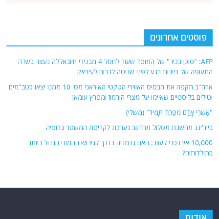
פוסטים אחרונים
AFP: "סוכן בכיר" של המוסד שעזר לחסל 4 מבכירי חיזבאללה נעצר בשדה
התעופה של ביירות רגע לפני שניסה לברוח לעיראק
ארה"ב תקפה את הבסיס האווירי הטקטי האיראני מס' 10 ממנו יצאו כטב"מים
וטילים בליסטיים שאיימו על מצרי הורמוז ומפרץ עומאן
"אַשְׁרֵי אָדָם מְפַחֵד תָּמִיד" (משלי)
בייג'ינג מחשבת מסלול מחדש: נערכת לקריסת המשטר ברוסיה
10,000 אירו כדי לעזוב: האם גרמניה בדרך לגירוש ההמוני הגדול ביותר
בתולדותיה?
אודות