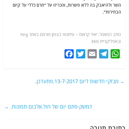
השר ולהיאבק בה ללא פשרות, והכריזו על "חרם כללי על קיום
הבחירות".
כותב המאמר: יאיר קראוס – עיתונאי בצפון פורסם באתר Nrg
ובאפליקציית 360
F
T
E
T
W
a
w
m
el
h
c
itt
ai
e
at
e
er
l
g
s
←
מבזקי חדשות ליום 13-7-2017.מתעדכן.
b
ra
A
o
m
p
o
p
דמשק-סתם יום של חול.אלבום תמונות.
→
k
כתיבת תגובה