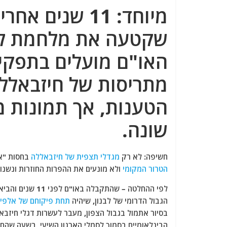
a
w
m
el
h
c
itt
ai
e
at
e
er
l
g
s
שקטעה את מלחמת לבנו
b
ra
A
האו"ם מועלים בתפקיד
o
m
p
מתריסות של חיזבאללה
o
p
k
הטענות, אך תמונות 
שונה.
חשיפה:
לא רק
מגדלי תצפית של חיזבאללה
בחסות "אר
הטרור המקומי
ולא מונעים את ההפרות החוזרות ונשנות של החלט
לפי ההחלטה – שהת
הגבול הדרומי של לבנון, שיהיה
תחת פיקוחם של אלפי 
בסיור אתמול בגבול הצפון, מעבר לעשרות דגלי חיזבא
הבינלאומיים בסמוך לסמלי הארגון השיעי, בשעה שהם