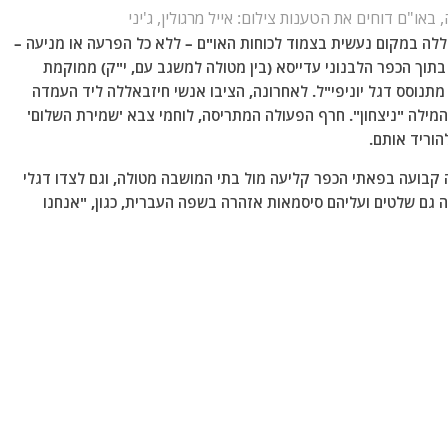
, באו"ם דוחים את הטענות
צילום: אייל מרגולין, ג'יני
ללה במקום נעשית בצמוד לכוחות האו"ם – ללא כל הפרעה או מניעה –
וך הכפר הלבנוני עדייסא (בין מטולה למשגב עם, י"ק) ממוקמת
נוסס דגל יוניפי"ל. לאחרונה, הציבו אנשי חיזבאללה ליד העמדה
המילה "ניצחון". חרף הפעולה המתריסה, לוחמי צבא 'שמירת השלום'
הוריד אותם.
ה קבועה בפאתי הכפר קליעה מול בתי המושבה מטולה, וגם לצדו דגלי
ה גם שלטים ועליהם סיסמאות אזהרה בשפה העברית, כגון, "אנחנו