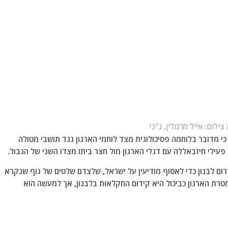
צילום: אייל מרגולין, ג'יני
וד אזולאי, ראש מועצת מטולה, אמר בשיחה עם 360 כי מדובר בלוחמה פסיכולוגית מצד לוחמי הארגון נגד תושבי מטולה
ו פעילי חיזבאללה עם דגלי הארגון מול חצר ביתו מצדו השני של הגבול.
ום לבנון כדי לאסוף מודיעין על ישראל, שלצדם שלטים של גוף שנקרא
 מטרת הארגון כביכול היא קידום החקלאות בלבנון, אך למעשה הוא