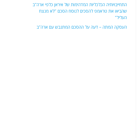
התחייבויותיה הכלכליות המדהימות של איראן כלפי ארה"ב
שהביאו את טראמפ להסכים לנוסח הסכם "לא מנצח
העליל"
העסקה המתה – דעה על ההסכם המתגבש עם ארה"ב