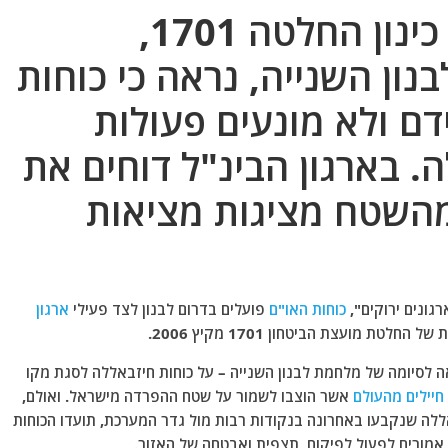
מיוחד: 11 שנים אחרי כינון החלטה 1701,
ן השנייה, נראה כי כוחות
ם ולא מונעים פעולות
. בארגון הבינ"ל דוחים את
מהשטח מציגות מציאות
גונים ירוקים",
כוחות האו"ם
פועלים בדרום לבנון לצד פעילי
ארגון
ת מועצת הביטחון 1701 מקיץ 2006.
קבלה באו"ם לפני 11 שנים והביאה לסיומה של מלחמת לבנון השנייה – על כוחות חיזבאללה לסגת מקו
חיילים מהעולם
אשר הוצבו לשמור על שטח ההפרדה מישראל. ואולם,
ללה שנקבעו באחרונה בנקודות רבות מול גדר המערכת, תועדו הכוחות
 אמורים לפעול לפיקוח, תצפית ואבטחה של האזור.