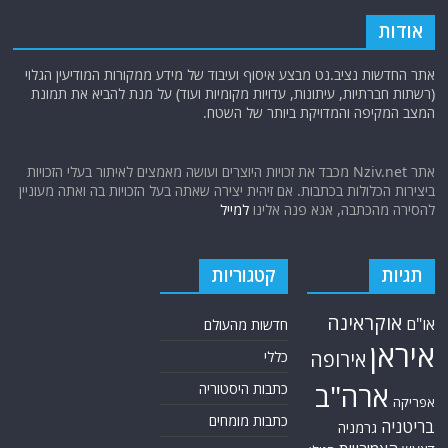
אודות
אתר החדשות נציב.נט מבצע איסוף ועיבוד של מידע ממקורות המודיעין הגלוי
(רשתות חברתיות, עיתונות, עדויות מקומיות ועוד) על מנת להביא את תמונת
המצב המקיפה והמדויקת ביותר של השטח.
אתר Nziv.net מכבד את זכויות היוצרים ועושה מאמצים לאיתור בעלי הזכויות
ביצירות הכלולות בכתבות. אם זיהית יצירה שאתה בעל הזכויות בה ואתה מעוניין
להסירה מהכתבה, אנא פנה אלינו
למייל
תגיות
קטגוריות
אוקראינה
או"ם
חדשות מהעולם
איראן
אירופה
כללי
ארה"ב
כתבות היסטוריה
אפריקה
כתבות מומחים
בריטניה
גרמניה