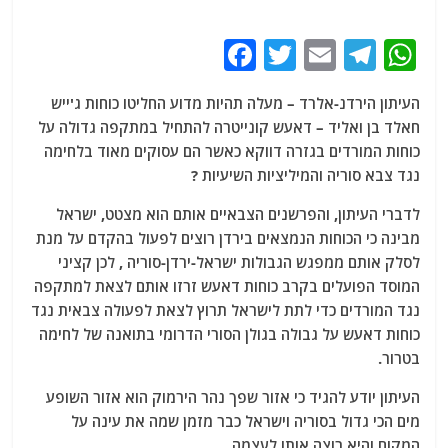
F
T
E
T
W
a
w
m
el
h
העיתון הירדנ-אלרד – מעלה תהיות מדוע החליטו כוחות ג'ייש
c
itt
ai
e
at
חאלד בן ואליד – דאעש קונייטרה להתחיל במתקפה גדולה על
e
er
l
g
s
כוחות המורדים בגזרה דווקא כאשר הם עסוקים מאוד בלחימה
b
ra
A
נגד צבא סוריה והמיליציות השיעיות ?
o
m
p
לדברי העיתון, והפרשנים הצבאיים אותם הוא מצטט, ישראל
o
p
מבינה כי הכוחות הנמצאים בירדן רוצים לפעול בהקדם על מנת
לסלק אותם ממפגש הגבולות ישראל-ירדן-סוריה , לכן קציני
k
המוסד הפועלים בקרב כוחות דאעש זרזו אותם לצאת למתקפה
נגד המורדים כדי לתת לישראל תרוץ לצאת לפעולה צבאית נגד
כוחות דאעש על גבולה בגולן הסורי הדרומי בתואנה של לחימה
בטרור.
העיתון יודע להגיד כי אזור שפך נהר הירמוק הוא אזור השופע
מים הכי גדול בסוריה וישראל כבר מזמן שמה את עינה על
המקום והיא רוצה אותו לעצמה.