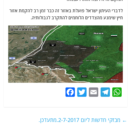
לדברי העיתון ישראל פועלת באזור זה כבר זמן רב להקמת אזור
חיץ שימנע מהצדדים הלוחמים להתקרב לגבולותיה.
F
T
E
T
W
a
w
m
el
h
c
itt
ai
e
at
e
er
l
g
s
←
מבזקי חדשות ליום 2-7-2017.מתעדכן.
b
ra
A