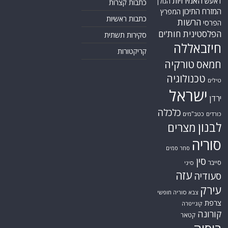
האמירויות
דאעש
הגולן
כתבות קצרות
המזרח התיכון
המפרץ
כתבות ראשיות
הרשות
הפרסי
הפלסטינית
חות'ים
סקירות תשתית
חיזבאללה
קריקטורות
טורקיה
חמאס
טכנולוגיה
טילים
ישראל
ירדן
כלכלה
כורדים
כטב"מים
לבנון
מצרים
סוריה
סחר סמים
סין
סייבר
סיני
עזה
סעודיה
עירק
צבא סוריה חופשי
צרפת
קונייטרה
קורונה
קטאר