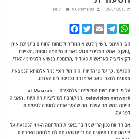
Nziv
0 Comments
26/04/2018
F
T
E
T
W
a
w
m
el
h
הצי התימני ,השייך לנשיא המודח ולכוחות החותים בתמיכת אירן
c
itt
ai
e
at
,טוען כי אמש הצליח לפגוע באניית מלחמה נוספת ,השייכת
e
er
l
g
s
לקואליציה באראשות סעודיה ,התומכת בנשיא הלגיטימי-האדי.
b
ra
A
הפגיעה, כך על פי הדיווח ,היה מול חופי נמל אלמוחא הנמצאת
o
m
p
צפונית למצרי באב אלמנדב בכניסה לים האדום.
o
p
על פי דיווח רשת הטלויזיה "אלמצירה" – al-Masirah
k
television network ,המקורבת למיליציות החותיות , האנייה
הייתה במשימה עוינת מה שהפך אותה למטרה לגיטימית
לפגיעה.
אם הדיווח נכון הרי שמדובר באניית המלחמה ה-11 הנפגעת על
ידי הכוחות התימנים המורדים מאז תחילת מלחמת האזרחים