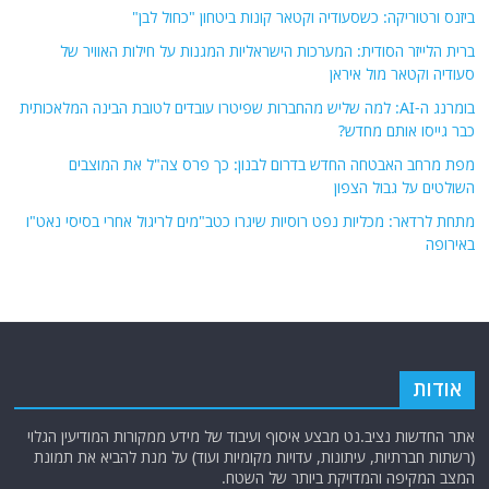
ביזנס ורטוריקה: כשסעודיה וקטאר קונות ביטחון "כחול לבן"
ברית הלייזר הסודית: המערכות הישראליות המגנות על חילות האוויר של
סעודיה וקטאר מול איראן
בומרנג ה-AI: למה שליש מהחברות שפיטרו עובדים לטובת הבינה המלאכותית
כבר גייסו אותם מחדש?
מפת מרחב האבטחה החדש בדרום לבנון: כך פרס צה"ל את המוצבים
השולטים על גבול הצפון
מתחת לרדאר: מכליות נפט רוסיות שיגרו כטב"מים לריגול אחרי בסיסי נאט"ו
באירופה
אודות
אתר החדשות נציב.נט מבצע איסוף ועיבוד של מידע ממקורות המודיעין הגלוי
(רשתות חברתיות, עיתונות, עדויות מקומיות ועוד) על מנת להביא את תמונת
המצב המקיפה והמדויקת ביותר של השטח.