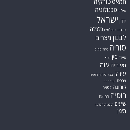
טורקיה
חמאס
טכנולוגיה
טילים
ישראל
ירדן
כלכלה
כורדים
כטב"מים
לבנון
מצרים
סוריה
סחר סמים
סין
סייבר
סיני
עזה
סעודיה
עירק
צבא סוריה חופשי
צרפת
קונייטרה
קורונה
קטאר
רוסיה
רפואה
שיעים
תוכנית הגרעין
תימן