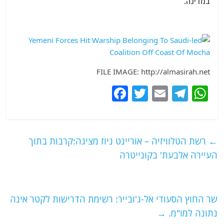
במדינה.
FILE IMAGE: http://almasirah.net
F
T
E
T
W
a
w
m
el
h
c
itt
ai
e
at
e
er
l
g
s
←
רשת הטלוויזיה – אוריינט ניוז מציגה:קרבות בתוך
b
ra
A
העיירה אלבעת' בקונייטרה
o
m
p
o
p
שר החוץ הסעודי אל-ג'ובייר: רשימת הדרישות לקטר אינה
k
נתונה למו"מ.
→