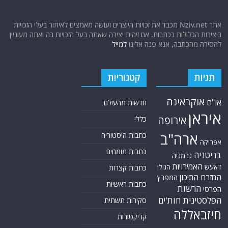
אתר Nziv.net מכבד את זכויות היוצרים ועושה מאמצים לאיתור בעלי הזכויות
ביצירות הכלולות בכתבות. אם זיהית יצירה שאתה בעל הזכויות בה ואתה מעוניין
להסירה מהכתבה, אנא פנה אלינו
למייל
תגיות
קטגוריות
אוקראינה
או"ם
חדשות מהעולם
איראן
אירופה
כללי
ארה"ב
כתבות היסטוריה
אפריקה
כתבות מומחים
בריטניה
גרמניה
האמירויות
דאעש
הגולן
כתבות קצרות
המזרח התיכון
המפרץ
כתבות ראשיות
הרשות
הפרסי
הפלסטינית
חות'ים
סקירות תשתית
חיזבאללה
קריקטורות