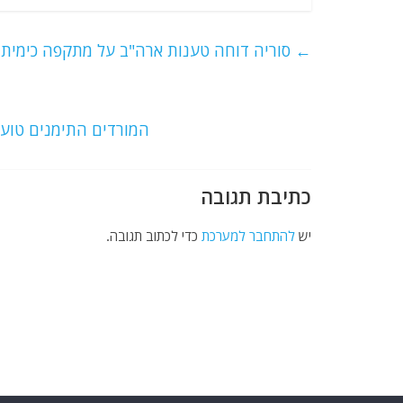
c
itt
ai
e
at
e
er
l
g
s
←
סוריה דוחה טענות ארה"ב על מתקפה כימית.ר
b
ra
A
o
m
p
o
p
המורדים התימנים טוענ
k
כתיבת תגובה
יש
להתחבר למערכת
כדי לכתוב תגובה.