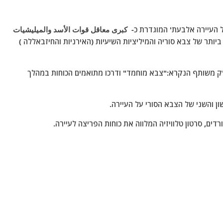
עיירה אלבעת' המוגדרת כ- كبرى معاقل قوات الأسد والميليشيات
יותר של צבא סוריה והמיליציות השיעיות (האירניות והחיזבאללה )
פ"ק משותף הנקרא:"צבא מוחמד" ודרכו מתואמים הכוחות במהלך
ון והשני של הצבא הסורי על העיירה.
ים, סרטון טלוויזיה המלווה את כוחות הפריצה לעיירה.