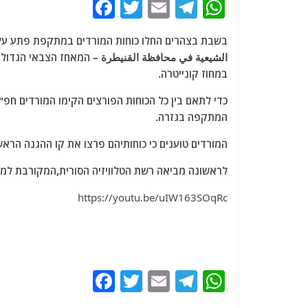
F
T
E
T
W
a
w
m
el
h
בשבת בצהרים החלו כוחות המורדים במתקפת פתע על ה
c
itt
ai
e
at
الشيعية في محافظة القنيطرة – המאחז הצבאי הגדול ב
e
er
l
g
s
במחוז קונייטרה.
b
ra
A
כדי לתאם בין כל הכוחות הפורצים הקימו המורדים ח
o
m
p
המתקפה בגזרה.
o
p
המורדים טוענים כי כוחותיהם פרצו את קו ההגנה הראש
k
לראשונה מביאה רשת הטלוויזיה הסורית,המקורבת למורד
https://youtu.be/uIW163SOqRc
F
T
E
T
W
a
w
m
el
h