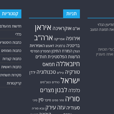
תגיות
קטגוריות
יעין הגלוי
איראן
חדשות מהעולם
אוקראינה
או"ם
א את תמונת המצב
כללי
ארה"ב
אירופה
אפריקה
כתבות היסטוריה
בריטניה
האמירויות
גרמניה
דאעש
בעלי הזכויות
כתבות מומחים
המזרח התיכון
המפרץ הפרסי
הגולן
אתה מעוניין
הרשות הפלסטינית
חות'ים
כתבות קצרות
חיזבאללה
חמאס
כתבות ראשיות
טורקיה
טכנולוגיה
ירדן
טילים
סקירות תשתית
ישראל
כורדים
כטב"מים
קריקטורות
לבנון
מצרים
כלכלה
סוריה
סין
סייבר
סיני
סחר סמים
עזה
עירק
סעודיה
צבא סוריה