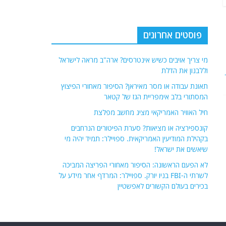
פוסטים אחרונים
מי צריך אויבים כשיש אינטרסים? ארה"ב מראה לישראל
וללבנון את הדלת
תאונת עבודה או מסר מאיראן? הסיפור מאחורי הפיצוץ
המסתורי בלב אימפריית הגז של קטאר
חיל האוויר האמריקאי מציג מחשב מפלצת
קונספירציה או מציאות? סערת הפיטורים הנרחבים
בקהילת המודיעין האמריקאית. ספויילר: תמיד יהיה מי
שיאשים את ישראל!
לא הפעם הראשונה: הסיפור מאחורי הפריצה המביכה
לשרתי ה-FBI בניו יורק. ספויילר: המרדף אחר מידע על
בכירים בעולם הקשורים לאפשטיין