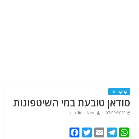
קריקטורות
סודאן טובעת במי השיטפונות
07/09/2020
Nziv
סודן
F
T
E
T
W