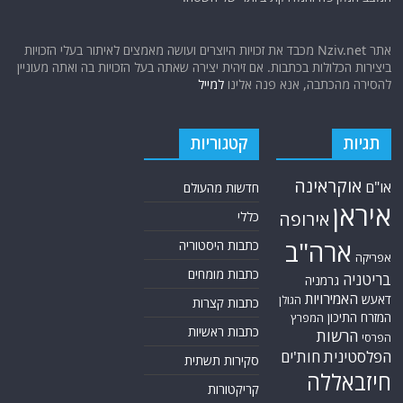
אתר Nziv.net מכבד את זכויות היוצרים ועושה מאמצים לאיתור בעלי הזכויות
ביצירות הכלולות בכתבות. אם זיהית יצירה שאתה בעל הזכויות בה ואתה מעוניין
להסירה מהכתבה, אנא פנה אלינו
למייל
תגיות
קטגוריות
אוקראינה
או"ם
חדשות מהעולם
איראן
אירופה
כללי
ארה"ב
כתבות היסטוריה
אפריקה
כתבות מומחים
בריטניה
גרמניה
האמירויות
דאעש
הגולן
כתבות קצרות
המזרח התיכון
המפרץ
כתבות ראשיות
הרשות
הפרסי
הפלסטינית
חות'ים
סקירות תשתית
חיזבאללה
קריקטורות