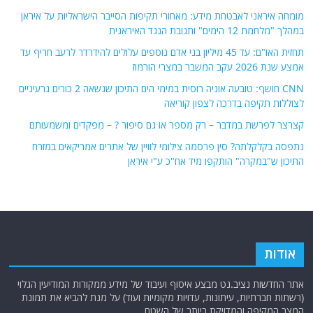
מומחה איראני לאבטחת מידע: מאחורי תקיפות הסייבר הישראליות על איראן
במהלך "מלחמת 12 הימים" ותגובת הנגד האיראנית
תחזית האו"ם: עד 45 מיליון בני אדם נוספים עלולים להידרדר לרעב חריף עד
אמצע שנת 2026 עקב המשבר במצרי הורמוז
CNN חושף: טובעה אוניה רוסית במימי הים התיכון שנשאה 2 כורים גרעיניים
לצוללות תקיפה בדרכה לצפון קוריאה
קצרצר לפרשת במדבר – רק מִספר או גם סיפור ? – מִפקדים ומשמעותם
נתפסה בקלקלתה? סין פרסמה צילומי לוויין של אתרים אמריקאים במזרח
התיכון ש"במקרה" הותקפו מיד אח"כ ע"י איראן
אודות
אתר החדשות נציב.נט מבצע איסוף ועיבוד של מידע ממקורות המודיעין הגלוי
(רשתות חברתיות, עיתונות, עדויות מקומיות ועוד) על מנת להביא את תמונת
המצב המקיפה והמדויקת ביותר של השטח.