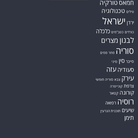
טורקיה
חמאס
טכנולוגיה
טילים
ישראל
ירדן
כלכלה
כורדים
כטב"מים
לבנון
מצרים
סוריה
סחר סמים
סין
סייבר
סיני
עזה
סעודיה
עירק
צבא סוריה חופשי
צרפת
קונייטרה
קורונה
קטאר
רוסיה
רפואה
שיעים
תוכנית הגרעין
תימן