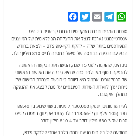
F
T
E
T
W
a
w
m
el
h
סוכנות הזמרים וחברת התקליטים הדרום קוריאנית ביג היט
c
itt
ai
e
at
אנטרטיינמנט נערכת לנצל את ההצלחה הבינלאומית של המיוצגים
e
er
l
g
s
המפורסמים ביותר שלה – להקת הקיי-פופ BTS – ולצאת בחודש
b
ra
A
הבא עם הנפקה בבורסה של סיאול במטרה לגייס 810 מיליון דולר.
o
m
p
ביג היט, שהוקמה לפני 15 שנה, הגישה את הבקשה הראשונה
o
p
להנפקה בסוף מאי ולפני כחודש היא קיבלה את האישור הראשוני
של הרגולטורים. אתמול היא דיווחה כי הוגשה הצהרת הרישום של
k
ניירות ערך לוועדת השירותי הפיננסיים על מנת לבצע את ההנפקה
במהלך אוקטובר.
לפי הפרסומים, יונפקו 7,130,000 מניות בשווי שינוע בין 88.40
דולר (105 אלף וון) ל-113.66 דולר (135 אלף וון) במטרה לגייס
סכום של 630.3 מיליון דולר עד 810.4 מיליון דולר.
ההודעה של ביג היט הגיעה יממה בלבד אחרי שלהקת BTS,