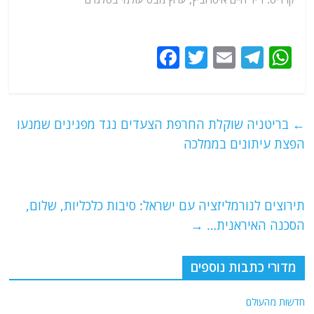
F
T
E
T
W
a
w
m
el
h
c
itt
ai
e
at
e
er
l
g
s
←
בריטניה שוקלת החרפת הצעדים נגד מפגינים שמנעו
b
ra
A
הפצת עיתונים בממלכה
o
m
p
o
p
תירוצים לנורמליזציה עם ישראל: סיבות כלכליות, שלום,
k
הסכנה האיראנית…
→
מדורי כתבות נוספים
חדשות מהעולם