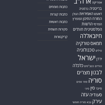
ארה"ב
אפריקה
כתבות מומחים
בריטניה
גרמניה
האמירויות
דאעש
הגולן
כתבות קצרות
המזרח התיכון
המפרץ
כתבות ראשיות
הרשות
הפרסי
הפלסטינית
חות'ים
סקירות תשתית
חיזבאללה
קריקטורות
טורקיה
חמאס
טכנולוגיה
טילים
ישראל
ירדן
כלכלה
כורדים
כטב"מים
לבנון
מצרים
סוריה
סחר סמים
סין
סייבר
סיני
עזה
סעודיה
עירק
צבא סוריה חופשי