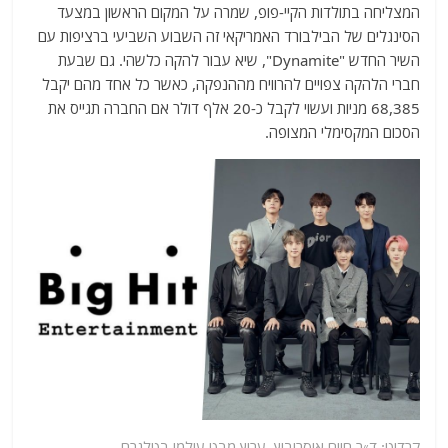
המצליחה בתולדות הקיי-פופ, שמרה על המקום הראשון במצעד
הסינגלים של הבילבורד האמריקאי זה השבוע השביעי ברציפות עם
השיר החדש "Dynamite", שיא עבור להקה כלשהי. גם שבעת
חברי הלהקה צפויים להרוויח מההנפקה, כאשר כל אחד מהם יקבל
68,385 מניות ועשוי לקבל כ-20 אלף דולר אם החברה תגייס את
הסכום המקסימלי המצופה.
קרדיט: ד״ר חיים איסרוביץ,
ערוץ
מבט עולמי בטלגרם