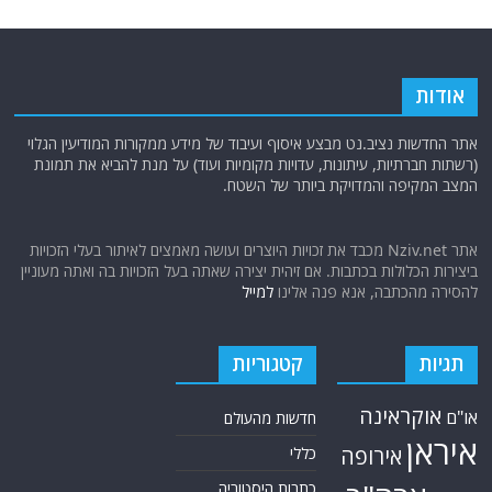
אודות
אתר החדשות נציב.נט מבצע איסוף ועיבוד של מידע ממקורות המודיעין הגלוי
(רשתות חברתיות, עיתונות, עדויות מקומיות ועוד) על מנת להביא את תמונת
המצב המקיפה והמדויקת ביותר של השטח.
אתר Nziv.net מכבד את זכויות היוצרים ועושה מאמצים לאיתור בעלי הזכויות
ביצירות הכלולות בכתבות. אם זיהית יצירה שאתה בעל הזכויות בה ואתה מעוניין
להסירה מהכתבה, אנא פנה אלינו
למייל
תגיות
קטגוריות
אוקראינה
או"ם
חדשות מהעולם
איראן
אירופה
כללי
כתבות היסטוריה