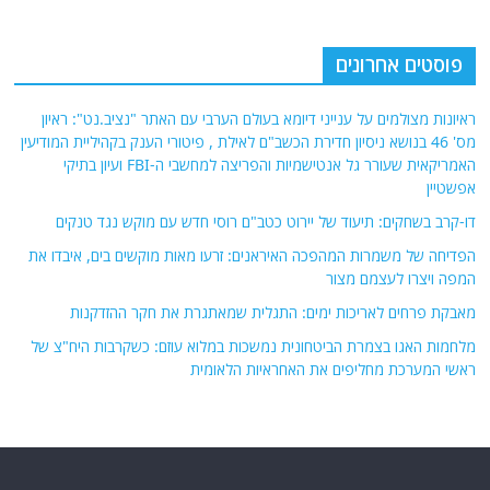
אודות
אתר החדשות נציב.נט מבצע איסוף ועיבוד של מידע ממקורות המודיעין הגלוי
(רשתות חברתיות, עיתונות, עדויות מקומיות ועוד) על מנת להביא את תמונת
המצב המקיפה והמדויקת ביותר של השטח.
אתר Nziv.net מכבד את זכויות היוצרים ועושה מאמצים לאיתור בעלי הזכויות
ביצירות הכלולות בכתבות. אם זיהית יצירה שאתה בעל הזכויות בה ואתה מעוניין
להסירה מהכתבה, אנא פנה אלינו
למייל
תגיות
קטגוריות
אוקראינה
או"ם
חדשות מהעולם
איראן
אירופה
כללי