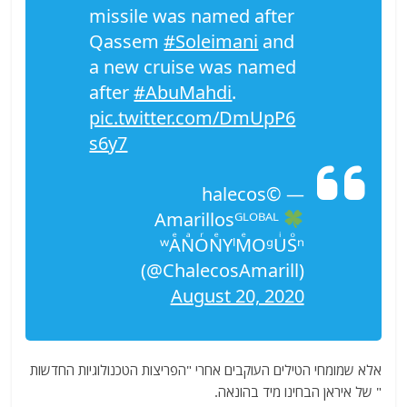
missile was named after
Qassem
#Soleimani
and
a new cruise was named
after
#AbuMahdi
.
pic.twitter.com/DmUpP6
s6y7
— ©halecos
Amarillosᴳᴸᴼᴮᴬᴸ
ʷAͤNͣOͬNͤYˡMͤOᵍUͥSͦⁿ
(@ChalecosAmarill)
August 20, 2020
אלא שמומחי הטילים העוקבים אחרי "הפריצות הטכנולוגיות החדשות
" של איראן הבחינו מיד בהונאה.