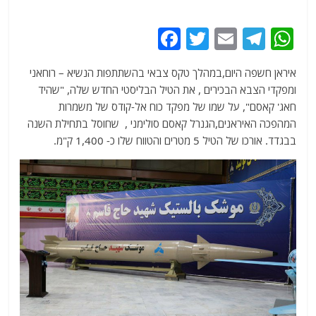
F
T
E
T
W
a
w
m
el
h
איראן חשפה היום,במהלך טקס צבאי בהשתתפות הנשיא – רוחאני
c
itt
ai
e
at
ומפקדי הצבא הבכירים , את הטיל הבליסטי החדש שלה, "שהיד
e
er
l
g
s
חאג' קאסם", על שמו של מפקד כוח אל-קודס של משמרות
b
ra
A
המהפכה האיראנים,הגנרל קאסם סולימני , שחוסל בתחילת השנה
בבגדד. אורכו של הטיל 5 מטרים והטווח שלו כ- 1,400 ק"מ.
o
m
p
o
p
k