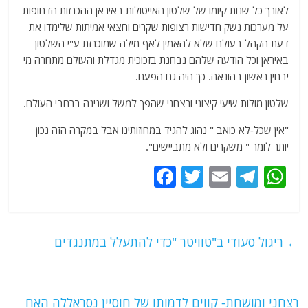
לאורך כל שנות קיומו של שלטון האייטולות באיראן ההכרזות הדחופות
על מערכות נשק חדישות רצופות שקרים וחצאי אמיתות שלימדו את
דעת הקהל בעולם שלא להאמין לאף מילה שמוכרזת ע"י השלטון
באיראן וכל הודעה שלהם נבחנת בזכוכית מגדלת והעולם מתחרה מי
יבחין ראשון בהונאה. כך היה גם הפעם.
שלטון מולות שיעי קיצוני ורצחני שהפך למשל ושנינה ברחבי העולם.
"אין שכל-לא כואב " נהוג להגיד במחוזותינו אבל במקרה הזה נכון
יותר לומר " משקרים ולא מתביישים".
F
T
E
T
W
a
w
m
el
h
c
itt
ai
e
at
e
er
l
g
s
←
ריגול סעודי ב"טוויטר "כדי להתעלל במתנגדים
b
ra
A
o
m
p
רצחני ומושחת- קווים לדמותו של חוסיין נסראללה האח