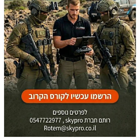
פוסטים אחרונים
ראיונות מצולמים על ענייני דיומא בעולם הערבי עם האתר "נציב.נט": ראיון
מס' 46 בנושא ניסיון חדירת הכשב"ם לאילת , פיטורי הענק בקהיליית המודיעין
האמריקאית שעורר גל אנטישמיות והפריצה למחשבי ה-FBI ועיון בתיקי
אפשטיין
דו-קרב בשחקים: תיעוד של יירוט כטב"ם רוסי חדש עם מוקש נגד טנקים
הפדיחה של משמרות המהפכה האיראנים: זרעו מאות מוקשים בים, איבדו את
המפה ויצרו לעצמם מצור
מאבקת פרחים לאריכות ימים: התגלית שמאתגרת את חקר ההזדקנות
מלחמות האגו בצמרת הביטחונית נמשכות במלוא עוזם: כשקרבות היח"צ של
ראשי המערכת מחליפים את האחראיות הלאומית