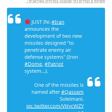
חשיפת 2 הטילים כפי שהוצגה בטלויזיה האיראנית :
JUST IN:-
#Iran
announces the
development of two new
missiles designed "to
penetrate enemy air
defense systems" (Iron
#Dome
,
#Patriot
system…).
One of the missiles is
named after
#Qassem
Soleimani.
pic.twitter.com/VttycWZY