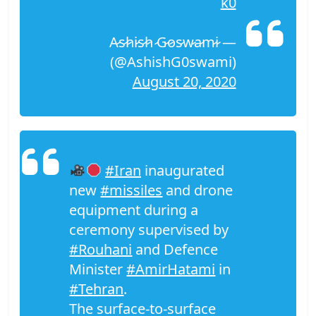
k0
— A̷s̷h̷i̷s̷h̷ ̷G̷o̷s̷w̷a̷m̷i̷
(@AshishG0swami)
August 20, 2020
#Iran
inaugurated
new
#missiles
and drone
equipment during a
ceremony supervised by
#Rouhani
and Defence
Minister
#AmirHatami
in
#Tehran
.
The surface-to-surface