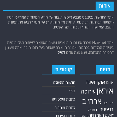
ארה"ב
כתבות היסטוריה
אפריקה
כתבות מומחים
בריטניה
גרמניה
האמירויות
דאעש
הגולן
כתבות קצרות
המזרח התיכון
המפרץ
כתבות ראשיות
הרשות
הפרסי
הפלסטינית
חות'ים
סקירות תשתית
חיזבאללה
קריקטורות
טורקיה
חמאס
טכנולוגיה
טילים
ישראל
ירדן
כלכלה
כורדים
כטב"מים
לבנון
מצרים
סוריה
סחר סמים
סין
סייבר
סיני
עזה
סעודיה
עירק
צבא סוריה חופשי