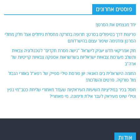
פוסטים אחרונים
יחד מנצחים את הסרטן!
פריצות דרך בטיפולים בסרטן: תרופה בהזרקה מחסלת גידולים אצל חלק מחולי
הסרטן ומדגימה שיפור עצום בהישרדותם
חוק אמריקאי חדש יעניק לישראל "גישה חסרת תקדים" לטכנולוגיה צבאית
ותשלב מערכות צבאיות ישראליות בשרשראות אספקה ​​צבאיות קריטיות של
ארה"ב
החומה הישראלית בים האגאי: יוון פורסת טילי ספייק של רפא"ל באזורי הגבול
מול טורקיה. פרטים והשלכות!
חוסל בכיר במיליציות השיעיות העיראקיות שעמד מאחורי שליחת כטב"מי נפץ
וטילי שיוט מעיראק לעבר אילת ודימונה. מי מאחורי?
אודות