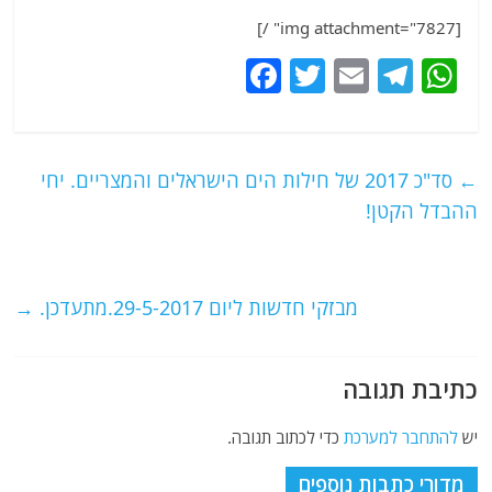
[img attachment="7827" /]
F
T
E
T
W
a
w
m
el
h
c
itt
ai
e
at
e
er
l
g
s
←
סד"כ 2017 של חילות הים הישראלים והמצריים. יחי
b
ra
A
ההבדל הקטן!
o
m
p
o
p
מבזקי חדשות ליום 29-5-2017.מתעדכן.
→
k
כתיבת תגובה
יש
להתחבר למערכת
כדי לכתוב תגובה.
מדורי כתבות נוספים