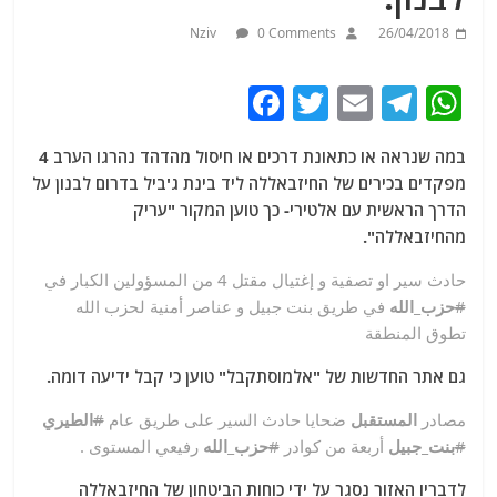
Nziv
0 Comments
26/04/2018
F
T
E
T
W
a
w
m
el
h
במה שנראה או כתאונת דרכים או חיסול מהדהד נהרגו הערב 4
c
itt
ai
e
at
מפקדים בכירים של החיזבאללה ליד בינת ג'ביל בדרום לבנון על
e
er
l
g
s
הדרך הראשית עם אלטירי- כך טוען המקור "עריק
b
ra
A
מהחיזבאללה".
o
m
p
حادث سير او تصفية و إغتيال مقتل 4 من المسؤولين الكبار في
o
p
#
حزب_الله
في طريق بنت جبيل و عناصر أمنية لحزب الله
تطوق المنطقة
k
גם אתר החדשות של "אלמוסתקבל" טוען כי קבל ידיעה דומה.
مصادر
المستقبل
ضحايا حادث السير على طريق عام
#
الطيري
#
بنت_جبيل
أربعة من كوادر
#
حزب_الله
رفيعي المستوى .
לדבריו האזור נסגר על ידי כוחות הביטחון של החיזבאללה