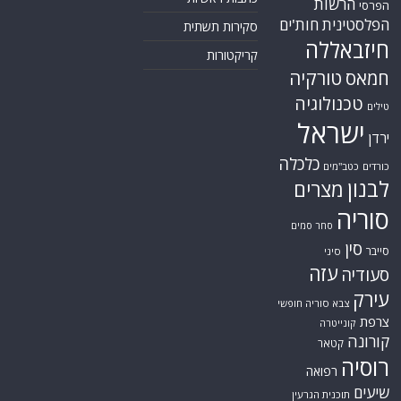
הרשות
הפרסי
הפלסטינית
חות'ים
סקירות תשתית
חיזבאללה
קריקטורות
טורקיה
חמאס
טכנולוגיה
טילים
ישראל
ירדן
כלכלה
כורדים
כטב"מים
לבנון
מצרים
סוריה
סחר סמים
סין
סייבר
סיני
עזה
סעודיה
עירק
צבא סוריה חופשי
צרפת
קונייטרה
קורונה
קטאר
רוסיה
רפואה
שיעים
תוכנית הגרעין