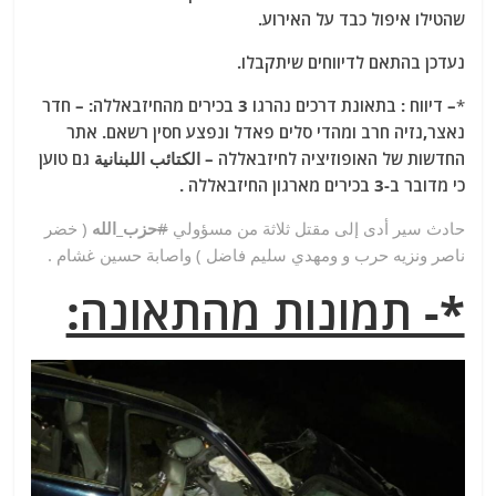
שהטילו איפול כבד על האירוע.
נעדכן בהתאם לדיווחים שיתקבלו.
*
– דיווח : בתאונת דרכים נהרגו 3 בכירים מהחיזבאללה: – חדר
נאצר,נזיה חרב ומהדי סלים פאדל ונפצע חסין רשאם. אתר
החדשות של האופוזיציה לחיזבאללה – الكتائب اللبنانية גם טוען
כי מדובר ב-3 בכירים מארגון החיזבאללה .
حادث سير أدى إلى مقتل ثلاثة من مسؤولي
#
حزب_الله
( خضر
ناصر ونزيه حرب و ومهدي سليم فاضل ) واصابة حسين غشام .
*- תמונות מהתאונה: