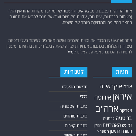
אתר החדשות נציב.נט מבצע איסוף ועיבוד של מידע ממקורות המודיעין הגלוי
(רשתות חברתיות, עיתונות, עדויות מקומיות ועוד) על מנת להביא את תמונת
המצב המקיפה והמדויקת ביותר של השטח.
אתר Nziv.net מכבד את זכויות היוצרים ועושה מאמצים לאיתור בעלי הזכויות
ביצירות הכלולות בכתבות. אם זיהית יצירה שאתה בעל הזכויות בה ואתה מעוניין
להסירה מהכתבה, אנא פנה אלינו
למייל
תגיות
קטגוריות
אוקראינה
או"ם
חדשות מהעולם
איראן
אירופה
כללי
ארה"ב
כתבות היסטוריה
אפריקה
כתבות מומחים
בריטניה
גרמניה
האמירויות
דאעש
הגולן
כתבות קצרות
המזרח התיכון
המפרץ
כתבות ראשיות