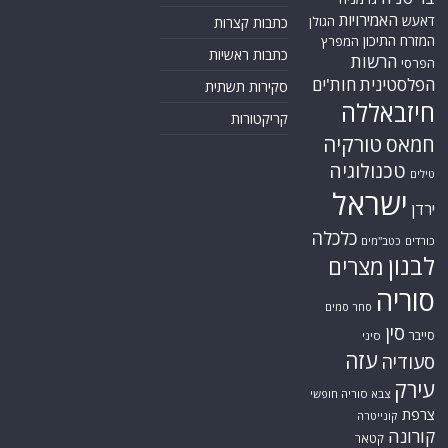
האמירויות
דאעש
הגולן
כתבות קצרות
המזרח התיכון
המפרץ
כתבות ראשיות
הרשות
הפרסי
הפלסטינית
חות'ים
סקירות תשתית
חיזבאללה
קריקטורות
טורקיה
חמאס
טכנולוגיה
טילים
ישראל
ירדן
כלכלה
כורדים
כטב"מים
לבנון
מצרים
סוריה
סחר סמים
סין
סייבר
סיני
עזה
סעודיה
עירק
צבא סוריה חופשי
צרפת
קונייטרה
קורונה
קטאר