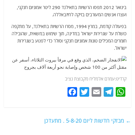
בינואר 2012 תפסו הרשויות בתאילנד 290 ליטר אמוניום חנקני,
ועצרו אנשים המעורבים בזיקה לחיזבאללה.
בפעולה קודמת, במרץ 1994, מסרו הרשויות בתאילנד, על מתקפה
כושלת על שגרירות ישראל במדינה, תוך שימוש במשאית, שהובילה
חומרים המכילים טונות אמוניום חנקני וסולר כדי לפגוע בשגרירות
ישראל.
קרדיט:עמרם אלמליח מקבוצת נציב
F
T
E
T
W
a
w
m
el
h
c
itt
ai
e
at
e
er
l
g
s
←
מבזקי חדשות ליום 5-8-20 . מתעדכן
b
ra
A