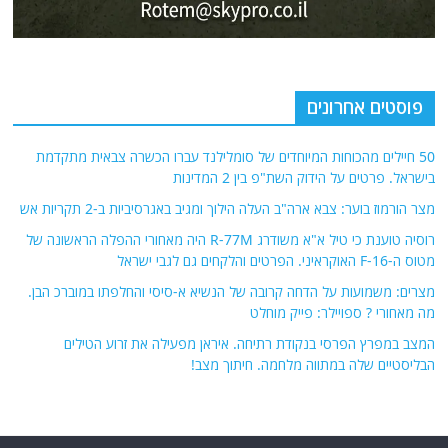
פוסטים אחרונים
50 חיילים מהכוחות המיוחדים של סומלילנד עברו הכשרה צבאית מתקדמת
בישראל. פרטים על הידוק השת"פ בין 2 המדינות
מצר הורמוז בוער: צבא ארה"ב העלה הילוך ומגיב באגרסיביות ב-2 תקריות אש
רוסיה טוענת כי טיל א"א משודרג R-77M היה מאחורי ההפלה הראשונה של
מטוס ה-F-16 האוקראיני. הפרטים והלקחים גם לגבי ישראל
מצרים: משמועות על הדחה קרובה של הנשיא א-סיסי והחלפתו במוברכ הבן.
מה מאחורי ? ספויילר: פייק מוחלט
המצב במפרץ הפרסי בנקודת רתיחה. איראן מפעילה את זרוע הטילים
הבליסטיים שלה במתווה מלחמה. חיתוך מצב!