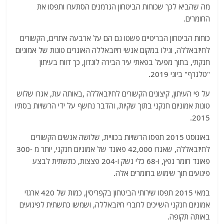
מה שהביא לכך שכוחות הביטחון הגרמנים הסתערו ותפסו את
החומרים.
כוחות הביטחון הבריטיים פשטו גם הם על ארבעה אתרים, הקשורים
לחיזבאללה, וגילו במקום אנשי חיזבאללה האוגרים טונות של אמוניום
חנקתי, בתוך מפעל בפאתי עיר הבירה לונדון, כך דווח בעיתון
"טלגרף" ביוני 2019.
על פי העיתון, קיצונים הקשורים לחיזבאללה ,באותה עת, אגרו שלוש
טונות אמוניום חנקני בתוך שקיות, והדבר נחשף על ידי הרשויות בסתיו
2015.
באוגוסט 2015 תפסו הרשויות בכוויית, שלושה אנשים הקשורים
לחיזבאללה, שאגרו 42,000 פאונד של אמוניום חנקני, יותר מ -300
פאונד חומר נפץ, ו-68 כלי נשק ו-204 פצצות, כתשתית לבצע
פיגועים תוך שימוש בחומרים אלה.
במאי 2015 תפסו שירותי הביטחון בקפריסין, כמות של 420 ארגזי
אמוניום חנקני השייכים לחברי חיזבאללה, ושמשו כתשתית לפיגועים
באותה תקופה.