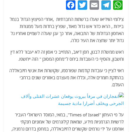
F
T
E
T
W
a
w
m
el
h
צילומי הווידיאו שעלו ברשתות החברתיות ,אחרי הפיצוץ הגדול בנמל
c
itt
ai
e
at
ביירות , הראו כדור אש גדול מאוד, שפרץ בחדות מעל ממגורות
e
er
l
g
s
האחסון הגדולות של התבואה, אחר כך ענן שעלה לשמיים ואחריו גל
b
ra
A
גדול יותר שחצה את העיר כולה.
o
m
p
ראש ממשלת לבנון, חסן דיאב, התחייב כי אסון זה לא יעבור ללא דין
o
p
וחשבון, והוסיף כי העובדות ביחס ל"מחסן המסוכן " הזה ייחשפו.
k
ראוי לציין כי עובדות קודמות שפורסמו, שקושרות את אנשי חיזבאללה
בהחזקת חומרים אלה, וכללו את מעצרם באזורים שונים ברחבי
העולם.
על פי העיתון "Times of Israel", במאי, המוסד הישראלי העביר
לרשויות הגרמניות מידע, שמאות קילוגרמים של אמוניום חנקתי
אוחסנו על ידי גורמים שקשורים לחיזבאללה, במחסן בדרום גרמניה,