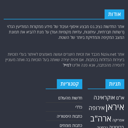
אודות
אתר החדשות נציב.נט מבצע איסוף ועיבוד של מידע ממקורות המודיעין הגלוי
(רשתות חברתיות, עיתונות, עדויות מקומיות ועוד) על מנת להביא את תמונת
המצב המקיפה והמדויקת ביותר של השטח.
אתר Nziv.net מכבד את זכויות היוצרים ועושה מאמצים לאיתור בעלי הזכויות
ביצירות הכלולות בכתבות. אם זיהית יצירה שאתה בעל הזכויות בה ואתה מעוניין
להסירה מהכתבה, אנא פנה אלינו
למייל
תגיות
קטגוריות
אוקראינה
או"ם
חדשות מהעולם
איראן
אירופה
כללי
ארה"ב
כתבות היסטוריה
אפריקה
כתבות מומחים
בריטניה
גרמניה