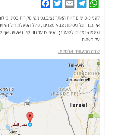
F
T
E
T
W
a
w
m
el
h
c
itt
ai
e
at
אלעבד וכל ניסיונות צבא מצרים , כולל הפעלת חיל האווי
e
er
l
g
s
גפגפה-רפידים לשעבר) והפציצו עמדות של דאעש ,ואף ש
b
ra
A
על השטח.
o
m
p
שדה התעופה אלמליז:
o
p
k