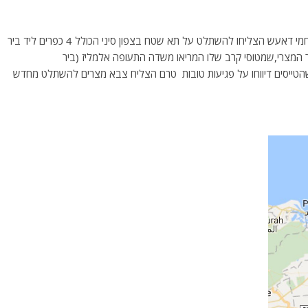
לפני כ-3 ימים דיווח האתר נציב.נט מפי מקורות בסיני כי לוחמי דאעש הצליחו להשתלט על תא שטח בצפון סיני הכולל 4 כפרים ליד ביר
ר המצרי,שמטוסי קרב שלו המריאו משדה התעופה אלמליז (ביר
הטייסים דיווחו על פגיעות טובות טרם הצליח צבא מצרים להשתלט מחדש