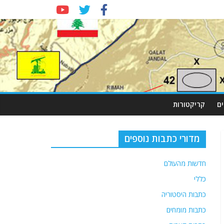
ם
קריקטורות
מדורי כתבות נוספים
חדשות מהעולם
כללי
כתבות היסטוריה
כתבות מומחים