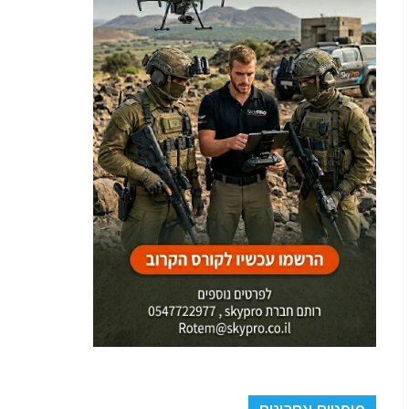
פוסטים אחרונים
ראיונות מצולמים על ענייני דיומא בעולם הערבי עם האתר
"נציב.נט": ראיון מס' 46 בנושא ניסיון חדירת הכשב"ם
לאילת , פיטורי הענק בקהיליית המודיעין האמריקאית
שעורר גל אנטישמיות והפריצה למחשבי ה-FBI ועיון בתיקי
אפשטיין
דו-קרב בשחקים: תיעוד של יירוט כטב"ם רוסי חדש עם
מוקש נגד טנקים
הפדיחה של משמרות המהפכה האיראנים: זרעו מאות
מוקשים בים, איבדו את המפה ויצרו לעצמם מצור
מאבקת פרחים לאריכות ימים: התגלית שמאתגרת את
חקר ההזדקנות
מלחמות האגו בצמרת הביטחונית נמשכות במלוא עוזם: