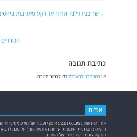
c
itt
ai
e
at
e
er
l
g
s
←
שר בניו זילנד הודח על רקע מעורבות ביחס
b
ra
A
o
m
p
o
p
הכורדים 
k
כתיבת תגובה
יש
להתחבר למערכת
כדי לכתוב תגובה.
אודות
אתר החדשות נציב.נט מבצע איסוף ועיבוד של מידע ממקורות המוד
(רשתות חברתיות, עיתונות, עדויות מקומיות ועוד) על מנת להבי
המקיפה והמדויקת ביותר של השטח.