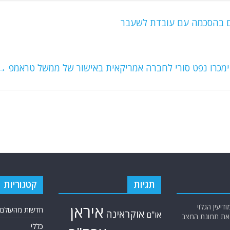
ים בהסכמה עם עובדת לשעבר
ימכרו נפט סורי לחברה אמריקאית באישור של ממשל טראמפ
→
תגיות
קטגוריות
יעין הגלוי
איראן
חדשות מהעולם
אוקראינה
או"ם
א את תמונת המצב
כללי