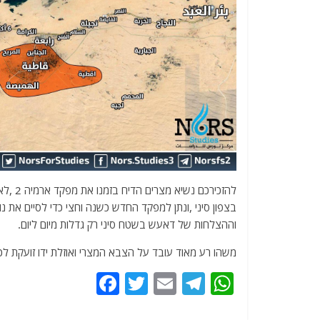
להזכיר
בצפון סיני ,ונתן למפקד החדש כשנה וחצי כדי לסיים את 
וההצלחות של דאעש בשטח סיני רק גדלות מיום ליום.
משהו רע מאוד עובד על הצבא המצרי ואוזלת ידו זועקת לכל
F
T
E
T
W
a
w
m
el
h