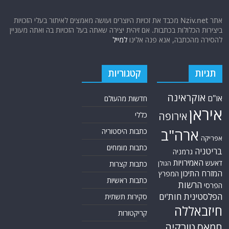
אתר Nziv.net מכבד את זכויות היוצרים ועושה מאמצים לאיתור בעלי הזכויות
ביצירות הכלולות בכתבות. אם זיהית יצירה שאתה בעל הזכויות בה ואתה מעוניין
להסירה מהכתבה, אנא פנה אלינו
למייל
תגיות
קטגוריות
אוקראינה
או"ם
חדשות מהעולם
איראן
אירופה
כללי
ארה"ב
כתבות היסטוריה
אפריקה
כתבות מומחים
בריטניה
גרמניה
האמירויות
דאעש
הגולן
כתבות קצרות
המזרח התיכון
המפרץ
כתבות ראשיות
הרשות
הפרסי
הפלסטינית
חות'ים
סקירות תשתית
חיזבאללה
קריקטורות
טורקיה
חמאס