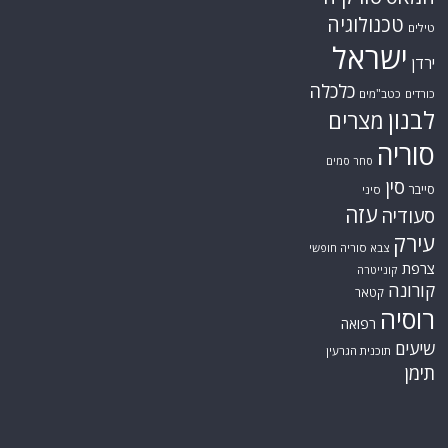
טכנולוגיה
טילים
ישראל
ירדן
כלכלה
כורדים
כטב"מים
לבנון
מצרים
סוריה
סחר סמים
סין
סייבר
סיני
עזה
סעודיה
עירק
צבא סוריה חופשי
צרפת
קונייטרה
קורונה
קטאר
רוסיה
רפואה
שיעים
תוכנית הגרעין
תימן