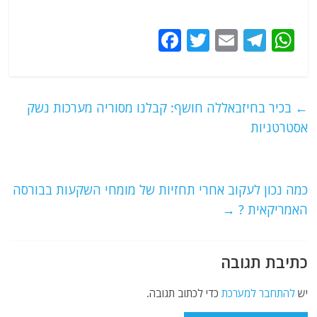
F
T
E
T
W
a
w
m
el
h
c
itt
ai
e
at
e
er
l
g
s
←
בכיר בחיזבאללה חושף: קבלנו מסוריה מערכות נשק
b
ra
A
אסטרטגיות
o
m
p
o
p
כמה נכון לעקוב אחרי תחזיות של מומחי השקעות בבורסה
k
האמריקאית ?
→
כתיבת תגובה
יש
להתחבר למערכת
כדי לכתוב תגובה.