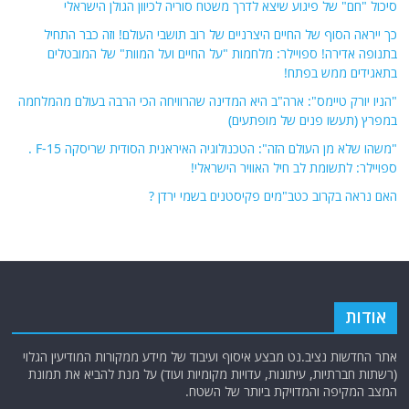
סיכול "חם" של פיגוע שיצא לדרך משטח סוריה לכיוון הגולן הישראלי
כך ייראה הסוף של החיים היצרניים של רוב תושבי העולם! וזה כבר התחיל
בתנופה אדירה! ספויילר: מלחמות "על החיים ועל המוות" של המובטלים
בתאגידים ממש בפתח!
"הניו יורק טיימס": ארה"ב היא המדינה שהרוויחה הכי הרבה בעולם מהמלחמה
במפרץ (תעשו פנים של מופתעים)
"משהו שלא מן העולם הזה": הטכנולוגיה האיראנית הסודית שריסקה F-15 .
ספויילר: לתשומת לב חיל האוויר הישראלי!
האם נראה בקרוב כטב"מים פקיסטנים בשמי ירדן ?
אודות
אתר החדשות נציב.נט מבצע איסוף ועיבוד של מידע ממקורות המודיעין הגלוי
(רשתות חברתיות, עיתונות, עדויות מקומיות ועוד) על מנת להביא את תמונת
המצב המקיפה והמדויקת ביותר של השטח.