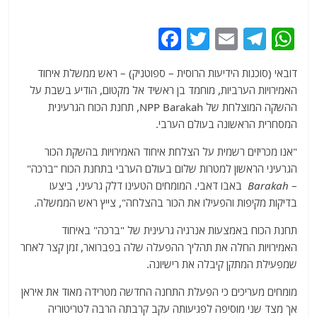
F
T
E
T
W
a
w
m
el
h
דובאי (סוכנות הידיעות הרוסית – ספוטניק) – ראש ממשלת איחוד
c
itt
ai
e
at
האמירויות הערביות, מוחמד בן ראשיד אל מקטום, הודיע בשבת על
e
er
l
g
s
ההשקה המוצלחת של NPP Barakah, תחנת הכוח הגרעינית
b
ra
A
המסחרית הראשונה בעולם הערבי.
o
m
p
"אנו מכריזים רשמית על הצלחת איחוד האמירויות בהשקת הכור
o
p
הגרעיני הראשון למטרות שלום בעולם הערבי בתחנת הכוח "ברכה"
–
Barakah
באבו דאבי. המומחים הטעינו דלק גרעיני, ביצעו
k
בדיקות מקיפות והפעילו את הכור בהצלחה", צייץ ראש הממשלה.
תחנת הכוח באמצעות אנרגיה גרעינית של "ברכה" באיחוד
האמירויות החלה את תהליך ההפעלה שלה בפברואר, זמן קצר לאחר
שמפעילת המתקן קיבלה את רישיונה.
מומחים מעריכים כי הפעלת התחנה החדשה מטרידה מאוד את איראן
אך מצד שני מוסיפה לפגיעותה עקב קרבתה הרבה לטריטוריה