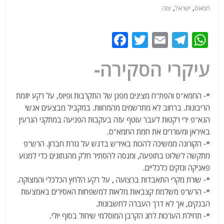
,
,
חמאס
ישראל
עזה
F
T
E
T
W
a
w
m
el
h
עיקרי הסקירה-
c
itt
ai
e
at
e
er
l
g
s
*- החמא"ס והפת"ח מציגים מפגן של התקרבות ופיוס, על רקע יוזמת
b
ra
A
הריבונות. ברחוב לא מתרשמים מהמחוות. במקביל מבצעים אנשי
o
m
p
הגא"פ ירי רקטות לעבר עוטף עזה בעקבות הפגיעה במתקני הגרעין
o
p
באיראן ומעוררים את חמת החמא"ס.
*- הקורונה ממשיכה להכות באיו"ש בדגש על גזרת חברון. הרש"פ
k
מתקשה לשלוט בתופעה, ומנסה להסתיר חלק מהנתונים כדי למנוע
פאניקה ונזקים כלכליים.
*- שורת מקרי התאבדות ברצועה , על רקע הלחץ הכלכלי והמצוקה.
*- הרש"פ משלמת קצבאות מלאות למשפחות האסירים באמצעות
הבנקים, אך לא דרך העברה לחשבונות.
*- תחילת הערכות לחג הקרבן המוסלמי שיחול בסוף יולי.