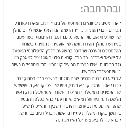
ובהרחבה:
לאחר מסיבת עיתונאים משותפת של ג'בריל רג'וב וצאלח עארורי,
מכריזים דוברי הפת"ח, כי יו"ר הרש"פ הנחה את אנשיו לקדם מהלך
של שת"פ ותיאום מול החמא"ס, נגד תכנית הריבונות, כשהעיכוב
במימוש המהלך מפיח תחושה של אופטימיות מסוימת בשורות
הפלסטינים והערכה שמדובר בהשפעת הלחץ הדיפלומטי המופעל
על ישראל וארה"ב. בד בבד, קוראים פלגי האופוזיציה למאבק מזוין
נגד הריבונות, ואילו בפת"ח מביעים קו "מתון יותר" ומסתפקים באיום
ב"אינתפאדה" מחודשת.
על רקע זה בלטה תקרית שבה מנגנוני הרש"פ פיזרו בכוח קבלת
פנים לאסיר אמג'ד קבהא מג'נין, אחיו של וצפי קבהא, מי ששימש
שר האסירים בממשלת חמא"ס הראשונה. אסמאעיל הניה, ראש
הלשכה המדינית של חמא"ס שוחח עם קבהא בטלפון והבטיחו
שהפרשה מטופלת בערוצי ההידברות שבין החמא"ס לרש"פ.
בהמשך ביקרה משלחת פת"ח בראשות ג'בריל רג'וב בביתו של
קבהא כדי להביע צער על האירוע. הנה