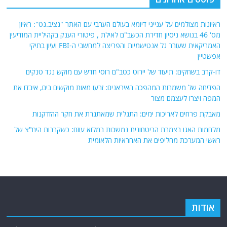
ראיונות מצולמים על ענייני דיומא בעולם הערבי עם האתר "נציב.נט": ראיון
מס' 46 בנושא ניסיון חדירת הכשב"ם לאילת , פיטורי הענק בקהיליית המודיעין
האמריקאית שעורר גל אנטישמיות והפריצה למחשבי ה-FBI ועיון בתיקי
אפשטיין
דו-קרב בשחקים: תיעוד של יירוט כטב"ם רוסי חדש עם מוקש נגד טנקים
הפדיחה של משמרות המהפכה האיראנים: זרעו מאות מוקשים בים, איבדו את
המפה ויצרו לעצמם מצור
מאבקת פרחים לאריכות ימים: התגלית שמאתגרת את חקר ההזדקנות
מלחמות האגו בצמרת הביטחונית נמשכות במלוא עוזם: כשקרבות היח"צ של
ראשי המערכת מחליפים את האחראיות הלאומית
אודות