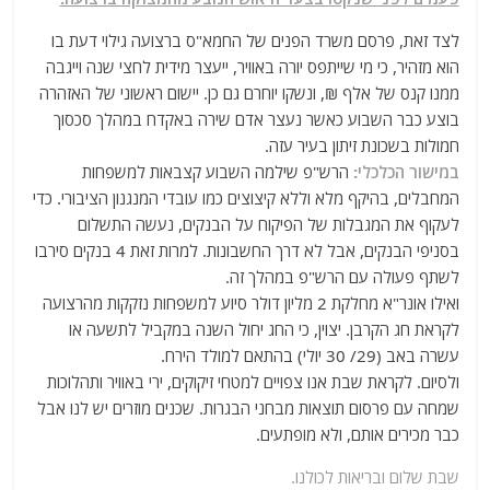
לצד זאת, פרסם משרד הפנים של החמא"ס ברצועה גילוי דעת בו
הוא מזהיר, כי מי שייתפס יורה באוויר, ייעצר מידית לחצי שנה וייגבה
ממנו קנס של אלף ₪, ונשקו יוחרם גם כן. יישום ראשוני של האזהרה
בוצע כבר השבוע כאשר נעצר אדם שירה באקדח במהלך סכסוך
חמולות בשכונת זיתון בעיר עזה.
במישור הכלכלי:
הרש"פ שילמה השבוע קצבאות למשפחות
המחבלים, בהיקף מלא וללא קיצוצים כמו עובדי המנגנון הציבורי. כדי
לעקוף את המגבלות של הפיקוח על הבנקים, נעשה התשלום
בסניפי הבנקים, אבל לא דרך החשבונות. למרות זאת 4 בנקים סירבו
לשתף פעולה עם הרש"פ במהלך זה.
ואילו אונר"א מחלקת 2 מליון דולר סיוע למשפחות נזקקות מהרצועה
לקראת חג הקרבן. יצוין, כי החג יחול השנה במקביל לתשעה או
עשרה באב (29/ 30 יולי) בהתאם למולד הירח.
ולסיום. לקראת שבת אנו צפויים למטחי זיקוקים, ירי באוויר ותהלוכות
שמחה עם פרסום תוצאות מבחני הבגרות. שכנים מוזרים יש לנו אבל
כבר מכירים אותם, ולא מופתעים.
שבת שלום ובריאות לכולנו.