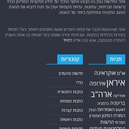
אתר החדשות נציב.נט מבצע איסוף ועיבוד של מידע ממקורות המודיעין הגלוי
(רשתות חברתיות, עיתונות, עדויות מקומיות ועוד) על מנת להביא את תמונת
המצב המקיפה והמדויקת ביותר של השטח.
אתר Nziv.net מכבד את זכויות היוצרים ועושה מאמצים לאיתור בעלי הזכויות
ביצירות הכלולות בכתבות. אם זיהית יצירה שאתה בעל הזכויות בה ואתה מעוניין
להסירה מהכתבה, אנא פנה אלינו
למייל
תגיות
קטגוריות
אוקראינה
או"ם
חדשות מהעולם
איראן
אירופה
כללי
ארה"ב
כתבות היסטוריה
אפריקה
כתבות מומחים
בריטניה
גרמניה
האמירויות
דאעש
הגולן
כתבות קצרות
המזרח התיכון
המפרץ
כתבות ראשיות
הרשות
הפרסי
הפלסטינית
חות'ים
סקירות תשתית