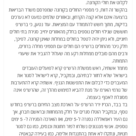
לקלוט את חולי הקורונה.
בהקשר זה דווח, כי מספרי החולים בקורונה שמפרסם משרד הבריאות
ברצועה אינם אלא קצה הקרחון, ובאזורים שלמים כמעט לא נערכים
בדיקות, מתוך חשש להתמודד עם המציאות. עוד נטען, כי ברש"פ
חוששים שגילוי חולים נוספים בחלק מהאזורים יחייב סגירת בתי חולים
חיוניים, ולא ניתן יהיה לטפל בחולים במחלות שאינן קורונה. לפיכך,
חלק ניכר מהחולים ברש"פ הם חולים עם תסמיני מחלה ברורים,
ורבים מהם סובלים ממחלות רקע מה שעלול להגביר את שיעורי
התמותה.
מחמד אשתיה, ראש ממשלת הרש"פ קרא לפועלים העובדים
בישראל שלא לחזור לבתיהם, ובמקביל, קרא לישראל לסגור את
המעברים כדי לבלום את התפשטות הנגיף. אשתיה קרא להתערבות
של גורמי האו"מ על מנת להביא למימוש מהלך זה, שהרש"פ אינה
מסוגלת לאכוף בעצמה.
בד בבד, הכריז יו"ר הרש"פ על הארכת מצב החירום ברש"פ בחודש
נוסף, ובמקביל הוטלו סגרים על חלק מהמחוזות ובראשם חברון, אך
גם העיר ראמאללה נסגרה ל-5 ימים, ואז הוארכה הסגירה ל- 5 ימים
נוספים. אנשי מנגנונים נשלחו לפזר חתונות וכנסים, כמו גם לסגור
חנויות, ונתקלו לא אחת בהתנגדות אלימה, כמו בעיירה קבאטיה