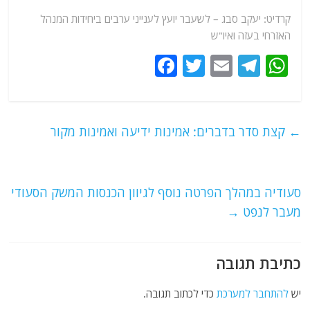
קרדיט: יעקב סבג – לשעבר יועץ לענייני ערבים ביחידות המנהל
האזרחי בעזה ואיו"ש
F
T
E
T
W
a
w
m
el
h
c
itt
ai
e
at
e
er
l
g
s
←
קצת סדר בדברים: אמינות ידיעה ואמינות מקור
b
ra
A
o
m
p
o
p
סעודיה במהלך הפרטה נוסף לגיוון הכנסות המשק הסעודי
מעבר לנפט
→
k
כתיבת תגובה
יש
להתחבר למערכת
כדי לכתוב תגובה.