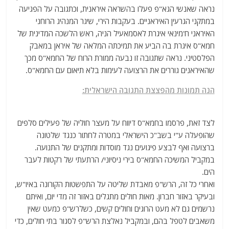
נראה שאנשי הגא"פ פעלו בהשראה איראנית, וכתגובה על הפגיעה
במתקני הגרעין האיראניים. בעקבות הירי, שיגר המנהיג הרוחני
האיראני ח'מינאי איגרת לאסמאעיל הניה, ראש הלשכה המדינית של
חמא"ס איגרת בה הביע את תמיכתה המלאה של איראן במאבק
הפלסטיני. נראה שתגובה זו נבעה ממורת הרוח של החמא"ס מכך
שהאיראנים גוררים את הרצועה לעימות בלא תיאום עם החמא"ס.
הנה תמונות מהפצצת התגובה הישראלית:
לצד זאת, פרסמו בחמא"ס דיווח על מעצר חוליה של פעילים סלפים
שהופעלה ע"י בשב"כ הישראלי במטרה לחתור כנגד שלטונה
ברצועה ואף לבצע פיגועים נגד מוסדות ומתקנים של התנועה.
במקביל המשיכה החמא"ס בירי ניסיוני/ הרתעתי של רקטות לעבר
הים.
ואחרי כל זה, הרש"פ מאבדת שליטה על התפשטות הקורונה באיו"ש,
ובעיקר באזור חברון. מאות חולים מתגלים באזור זה מדי יום, ואיתם
נרשמים גם לא מעט הרוגים וחולים קשים, כשלרש"פ כמעט שאין
משאבים לטפל בהם, ובמקביל נאלצת הרש"פ לסגור בתי חולים, כדי