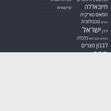
חיזבאללה
קריקטורות
טורקיה
חמאס
טכנולוגיה
טילים
ישראל
ירדן
כלכלה
כורדים
כטב"מים
לבנון
מצרים
סוריה
סחר סמים
סין
סייבר
סיני
עזה
סעודיה
עירק
צבא סוריה חופשי
צרפת
קונייטרה
קורונה
קטאר
רוסיה
רפואה
שיעים
תוכנית הגרעין
תימן