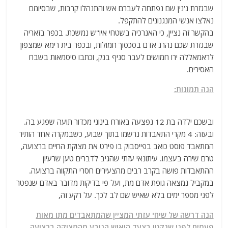
שבגזרת ג'נין שם נפתחה לעברם אש והתנהלו קרבות, שבסיומם
נאלצו אנשי המנגנונים להתקפל.
בהקשר זה נציין, כי האנרכיה בשטחי איו"ש נמשכת. בכפר בזאריה
שבגזרת שכם נהרג אדם בסכסוך חמולות, ובכפר בית רימא שמצפון
לראמאללה ירו חמושים לעבר סניף בנק, וכתבו סיסמאות בשבח
האסירים.
הנה תמונות:
ובשכם ילדה בת 12 נפצעה באורח בינוני מכדור תועה שפגע בה.
ובעזה: 4 מקרי התאבדות נרשמו בתוך שבוע, כשבמקרה אחד הותיר
המתאבד פוסט כואב בפייסבוק בו פירט את מצוקת החיים ברצועה,
טרם שירה בעצמו. עיתונאי עזתי שהגיב לדברים טען שרעיון
ההתאבדות פושה בקרב רבים מהצעירים חסרי התקווה ברצועה.
במקביל נמצאה גופת אדם מת, ועל פי בדיקות מדובר באדם שנפטר
לפני מספר ימים בלא שאיש שם לב לכך. על רקע זה,
הנה דרשה של שיח' עזתי המציין שהמתאבדים מתו מאות
פעמים לפני שנקטו בצעד היאוש הנובע מהמצוקה ברצועה.