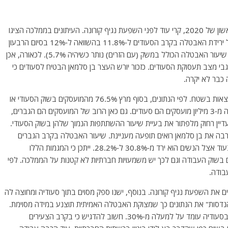
בערב הסעודית התפרסמו היום נתוני האבטלה לרבעון הראשון של 2020, קרי עוד לפני השפעת נגיף קורונה. העיתונים בממלכה הציגו
כמובן את הנתונים כהצלחה גדולה עם כותרות מפוצצות על ירידת האבטלה בקרב הסעודים ל-11.8% בהשוואה ל-12% בסיום הרבעון
הקודם או 12.5% בהשוואה לרבעון הראשון בשנת 2019. שיעור האבטלה הכולל במשק (עם הזרים) נותר כשיהיה 5.7%). לכאורה, אכן
גבי מצב תעסוקת הסעודים. כזכור יורש העצר בן סלמאן הבטיח לסעודים כי
למרות כל ההצהרות על סעודיזציה של שוק העבודה אין תוצאות בשטח. לפי הנתונים, בסוף מרץ 76.5% מהמועסקים בשוק הסעודי או
קרוב ל-10.5 מיליון הם זרים. 23.5% בלבד או קצת למעלה מ-3 מיליון מועסקים הם סעודים. גם כאן הרוב של המועסקים הם הגברים,
אך עדיין רחוק מלפתור את בעיית שיעור ההשתתפות הנמוך שלהן בשוק הסעודי.
הרבה את בן סלמאן רואים תופעה מעניינת. שיעור האבטלה בקרב הגברים
צמח ברבעון הראשון של השנה ל-5.6% (לעומת 4.9%) בעוד אצל הנשים הוא ירד מ-30.8% ל-28.2%. ייתכן כי המגמות הללו
 בשוק העבודה וגם לכך יש משמעויות חברתיות לא קטנות על הממלכה. לפי
בודה.
ם את השפעת נגיף קורונה. בנוסף, ישנו ספק מסוים בתוך סעודיה ומחוצה לה
"מהנדסות" את הנתונים כך שמצוקת האבטלה האמיתית תוצנע במידה מסוימת.
כלכלנים עצמאיים טענו בעבר כי שיעור האבטלה האמיתי בסעודיה עומד על למעלה מ-30%. חשוב להדגיש כי בקרב הצעירים