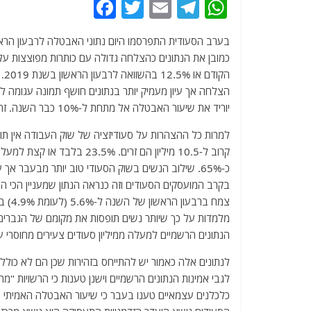
F
T
E
T
W
a
w
m
el
h
c
itt
ai
e
at
e
er
l
g
s
b
ra
A
הצלחה אך עיון מעמיק יותר בנתונים חושף תמונה עגומה ל
יוריד את שיעור האבטלה אל מתחת ל-10% כבר השנה. זה כבר לא יקרה.
o
m
p
o
p
k
כ-65%. שילוב הנשים בשוק הסעודי טוב יותר מבעבר 
בקרב המועסקים הסעודים וזה כנראה הנתון שמעניין הכי 
מלמדות על כך שיותר נשים תופסות את מקומם של הגברים
הנתונים הרשמיים למעלה ממיליון סעודים צעירים מחוסרי ע
לנתונים אלה כאמור יש להתייחס בזהירות שכן הם לא כוללי
לגבי אמינות הנתונים הרשמיים וישנן טענות כי הרשויות 