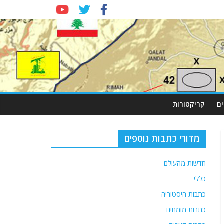
ם
קריקטורות
מדורי כתבות נוספים
חדשות מהעולם
כללי
כתבות היסטוריה
כתבות מומחים