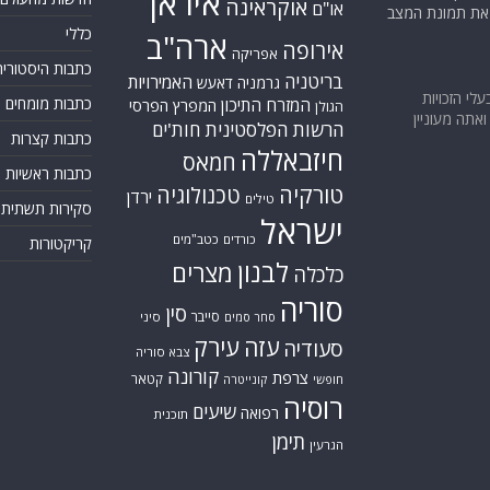
איראן
אוקראינה
או"ם
א את תמונת המצב
כללי
ארה"ב
אירופה
אפריקה
כתבות היסטוריה
בריטניה
האמירויות
גרמניה
דאעש
בעלי הזכויות
כתבות מומחים
המזרח התיכון
המפרץ הפרסי
הגולן
אתה מעוניין
הרשות הפלסטינית
חות'ים
כתבות קצרות
חיזבאללה
חמאס
כתבות ראשיות
טורקיה
טכנולוגיה
ירדן
טילים
סקירות תשתית
ישראל
כורדים
כטב"מים
קריקטורות
לבנון
מצרים
כלכלה
סוריה
סין
סייבר
סיני
סחר סמים
עזה
עירק
סעודיה
צבא סוריה
קורונה
צרפת
קטאר
חופשי
קונייטרה
רוסיה
שיעים
רפואה
תוכנית
תימן
הגרעין