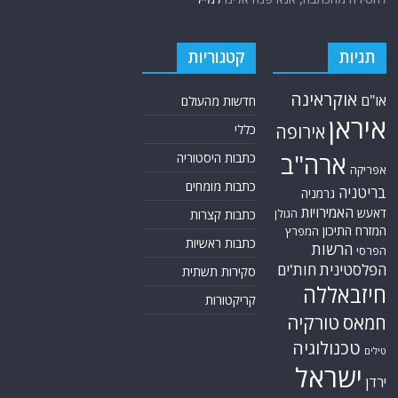
תגיות
קטגוריות
אוקראינה
או"ם
חדשות מהעולם
איראן
אירופה
כללי
ארה"ב
כתבות היסטוריה
אפריקה
כתבות מומחים
בריטניה
גרמניה
האמירויות
דאעש
הגולן
כתבות קצרות
המזרח התיכון
המפרץ
כתבות ראשיות
הרשות
הפרסי
הפלסטינית
חות'ים
סקירות תשתית
חיזבאללה
קריקטורות
טורקיה
חמאס
טכנולוגיה
טילים
ישראל
ירדן