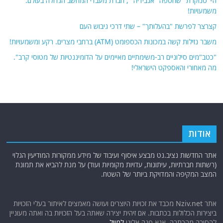
ה-"סנוקרת" שחטפה "אנבידיה" , חברת מעבדי המחשב הגדולה בעולם.
משמעויות!
קצרצר לפרשת "בהעלותך" – שתי דרכי גיבוש העם
משבר נזילות קשה במכונות הכספומט (ATM) ברחבי מצרים. רקע ומשמעויות!
"כטב"מים סילוניים רב-משימתיים מאיימים על הדומיננטיות של מטוסי קרב".
מה מאחורי והאספקט הישראלי!
אודות
אתר החדשות נציב.נט מבצע איסוף ועיבוד של מידע ממקורות המודיעין הגלוי
(רשתות חברתיות, עיתונות, עדויות מקומיות ועוד) על מנת להביא את תמונת
המצב המקיפה והמדויקת ביותר של השטח.
אתר Nziv.net מכבד את זכויות היוצרים ועושה מאמצים לאיתור בעלי הזכויות
ביצירות הכלולות בכתבות. אם זיהית יצירה שאתה בעל הזכויות בה ואתה מעוניין
להסירה מהכתבה, אנא פנה אלינו
למייל