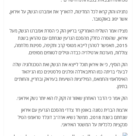
נתניהו והוק קראו לכל המדינות, להאריך את אמברגו הנשק על איראן,
אשר יפוג באוקטובר.
מצידו אמר השליח האמריקני בריאן הוק כי הסרת אמברגו הנשק מעל
איראן, שהוסרה כחלק מהסכם הגרעין שנחתם עם טהראן בשנת
2015, תאפשר לטהרן לייבא מטוסי קרב ותקיפה, ספינות מלחמה,
צוללות, מערכות ארטילריה כבדה וטילים לטווחים מסוימים.
הוק הוסיף, כי אז איראן תוכל לייצא את הנשק ואת הטכנולוגיה שלה
לבעלי בריתה כמו החיזבאללה ופלגים פלסטינים כמו הג'יהאד
האיסלאמי והחמאס, המיליציות השיעיות בעיראק ובחריין, והחות'ים
בתימן.
הוק אמר כי הדבר האחרון שאזור זה זקוק לו הוא יותר נשק איראני.
ארצות הברית נסוגה באופן חד צדדי מהסכם הגרעין עם איראן
שנחתם בשנת 2018. ממשל נשיא ארה"ב דונלד טראמפ הטיל
סנקציות כלכליות על המשטר האיראני.