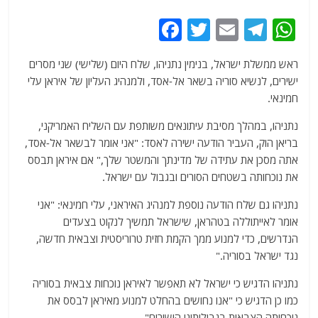
F
T
E
T
W
a
w
m
el
h
ראש ממשלת ישראל, בנימין נתניהו, שלח היום (שלישי) שני מסרים
c
itt
ai
e
at
ישירים, לנשיא סוריה בשאר אל-אסד, ולמנהיג העליון של איראן עלי
e
er
l
g
s
חמינאי.
b
ra
A
נתניהו, במהלך מסיבת עיתונאים משותפת עם השליח האמריקני,
o
m
p
בריאן הוק, העביר הודעה ישירה לאסד: "אני אומר לבשאר אל-אסד,
o
p
אתה מסכן את עתידה של מדינתך והמשטר שלך," אם איראן תבסס
את נוכחותה בשטחים הסורים ובגבול עם ישראל.
k
נתניהו גם שלח הודעה נוספת למנהיג האיראני, עלי חמינאי: "אני
אומר לאייתוללה בטהראן, שישראל תמשיך לנקוט בצעדים
הנדרשים, כדי למנוע ממך הקמת חזית טרוריסטית וצבאית חדשה,
נגד ישראל בסוריה."
נתניהו הדגיש כי ישראל לא תאפשר לאיראן נוכחות צבאית בסוריה
כמו כן הדגיש כי "אנו נחושים בהחלט למנוע מאיראן לבסס את
נוכחותה הצבאית בגבולותינו הישירים".