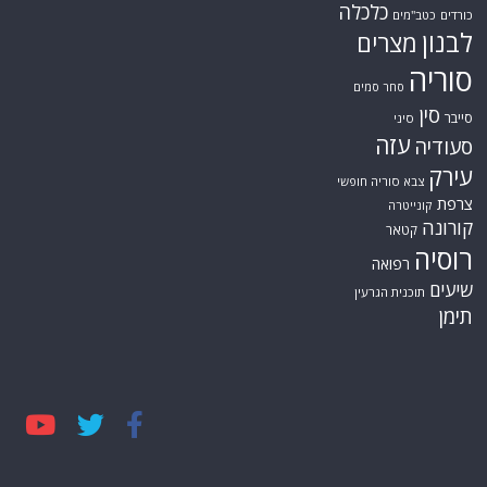
כלכלה
כורדים
כטב"מים
לבנון
מצרים
סוריה
סחר סמים
סין
סייבר
סיני
עזה
סעודיה
עירק
צבא סוריה חופשי
צרפת
קונייטרה
קורונה
קטאר
רוסיה
רפואה
שיעים
תוכנית הגרעין
תימן