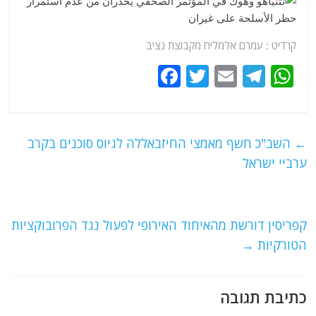
קרדיט : עמרם אלמליח מקבוצת נציב
F
T
E
T
W
a
w
m
el
h
c
itt
ai
e
at
e
er
l
g
s
←
השב"כ חשף מאמצי החיזבאללה לגיוס סוכנים בקרב
b
ra
A
ערביי ישראל
o
m
p
o
p
קפריסין דורשת מהאיחוד האירופי לפעול נגד הפרובוקציות
k
הטורקיות
→
כתיבת תגובה