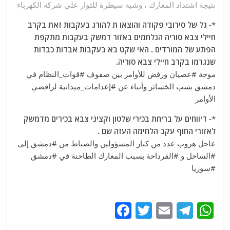
نتيجة اشتداد المعارك ، وشبه سيطرة للثوار على شركة الكهرباء
*-
גל של סירובי פקודה והוצאו ת להורג בעקבות זאת בקרב
חיילי צבא סוריה הנלחמים באזור דמשק בעקבות מתקפת
הפתע של המורדים . האי שקט בא בעקבות אבדות כבדות
שנגרמו בקרב חיילי צבא סוריה.
موجة #عصيان ورفض للأوامر بين صفوف #قوات_النظام في
دمشق بسب الخسائر وأنباء عن #إعدامات_ميدانية لرافضي
الأوامر
*-
דיווחים על בריחת בכירי שלטון וקציני צבא בכירים מדמשק
לאזורי החוף עקב הלחימה העזה שם .
عاجل هروب عدد من كبار المسؤولين والضباط من #دمشق إلى
#الساحل و #القرداحة بسبب المعارك الطاحنة في #دمشق
#سوريا
F
T
E
T
W
a
w
m
el
h