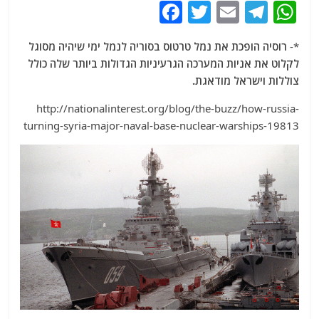
F
T
E
T
W
a
w
m
el
h
*-
רוסיה הופכת את נמל טרטוס בסוריה לנמל ימי שיהיה מסוגל
c
itt
ai
e
at
לקלוט את אניות המערכה הגרעיניות הגדולות ביותר שלה כולל
e
er
l
g
s
צוללות וישראל מודאגת.
b
ra
A
http://nationalinterest.org/blog/the-buzz/how-russia-
o
m
p
turning-syria-major-naval-base-nuclear-warships-19813
o
p
k