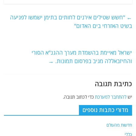
c
itt
ai
e
at
e
er
l
g
s
←
"חשש שטילים אירנים לחותים בתימן ישמשו לפגיעה
b
ra
A
בשיט האזרחי בים האדום"
o
m
p
o
p
ישראל מאיימת בהשמדת מערך ההגנ"א הסורי
k
והחיזבאללה מגיב בפרסום תמונות.
→
כתיבת תגובה
יש
להתחבר למערכת
כדי לכתוב תגובה.
מדורי כתבות נוספים
חדשות מהעולם
כללי