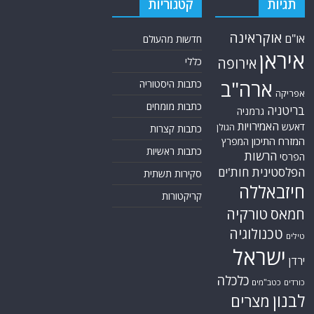
נגד חזבאללה ומאזן הכוחות
אודות
אתר החדשות נציב.נט מבצע איסוף ועיבוד של מידע ממקורות המודיעין הגלוי
(רשתות חברתיות, עיתונות, עדויות מקומיות ועוד) על מנת להביא את תמונת
המצב המקיפה והמדויקת ביותר של השטח.
אתר Nziv.net מכבד את זכויות היוצרים ועושה מאמצים לאיתור בעלי הזכויות
ביצירות הכלולות בכתבות. אם זיהית יצירה שאתה בעל הזכויות בה ואתה מעוניין
להסירה מהכתבה, אנא פנה אלינו
למייל
תגיות
קטגוריות
אוקראינה
או"ם
חדשות מהעולם