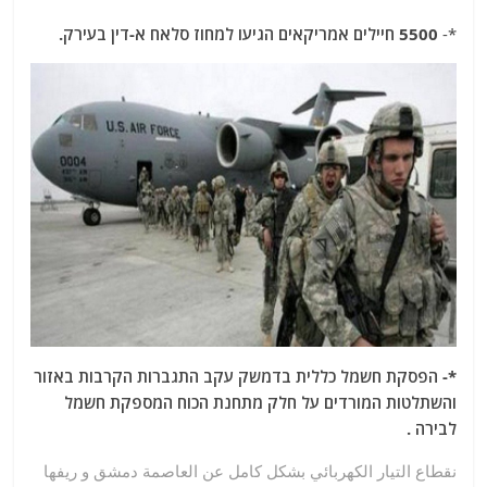
*-
5500 חיילים אמריקאים הגיעו למחוז סלאח א-דין בעירק.
*- הפסקת חשמל כללית בדמשק עקב התגברות הקרבות באזור
והשתלטות המורדים על חלק מתחנת הכוח המספקת חשמל
לבירה .
نقطاع التيار الكهربائي بشكل كامل عن العاصمة دمشق و ريفها