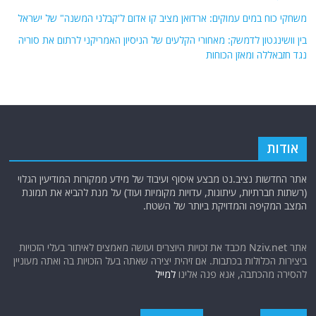
פוסטים אחרונים
מסר למערב? המשמעות מאחורי עגינת הפריגטה הרוסית באלכסנדריה
פרוטקשן אמריקאי? הצעת המיליארדים של טראמפ שמסעירה את המפרץ
התאום החשאי בין המודיעין המצרי לקציני משמרות המהפכה האיראנים בסיני.
מה ידוע באמת?
משחקי כוח במים עמוקים: ארדואן מציב קו אדום ל'קבלני המשנה" של ישראל
בין וושינגטון לדמשק: מאחורי הקלעים של הניסיון האמריקני לרתום את סוריה