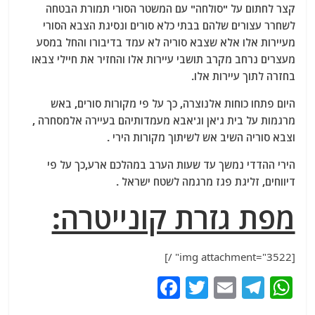
קצר לחתום על "סולחה" עם המשטר הסורי תמורת הבטחה
לשחרר עצורים שלהם בבתי כלא סורים ונסיגת הצבא הסורי
מעיירות אלו אלא שצבא סוריה לא עמד בדיבורו והחל במסע
מעצרים נרחב מקרב תושבי עיירות אלו והחזיר את חיילי צבאו
בחזרה לתוך עיירות אלו.
היום פתחו כוחות אלנוצרה, כך על פי מקורות סורים, באש
מרגמות על בית ג'אן וג'אבא מעמדותיהם בעיירה אלמסחרה ,
וצבא סוריה השיב אש לשיתוך מקורות הירי .
הירי ההדדי נמשך עד שעות הערב במהלכם ארע,כך על פי
דיווחים, זליגת פגז מרגמה לשטח ישראל .
מפת גזרת קונייטרה:
[img attachment="3522" /]
F
T
E
T
W
a
w
m
el
h