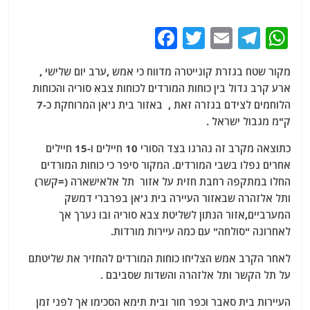
F
T
E
T
W
a
w
m
el
h
מקור שטח בגזרת קונייטרה מדווח כי אמש ,ערב יום שלישי ,
c
itt
ai
e
at
ארע קרב גדול בין כוחות המורדים לכוחות צבא סוריה והכוחות
e
er
l
g
s
הלוחמים לצידם בגזרה זאת , באזור בית ג'אן המרוחקת כ-7
b
ra
A
ק"מ מגבול ישראל .
o
m
p
כתוצאה מקרב זה נהרגו בצד הסורי 10 חיילים ו-15 חיילים
o
p
אחרים נפלו בשבי המורדים. המקור סיפר כי כוחות המורדים
החלו במתקפה רחבת חזית על אזור תל אלאישארה (=קשר)
k
ותל אלזהרה שבאזור העיירה בית ג'אן בפרברי דמשק
המערביים,אזור הנתון לשליטת צבא סוריה ובו נערך אך
לאחרונה "סולחה" עם כמה עיירות מורדות.
לאחר הקרב אמש הצליחו כוחות המורדים להחזיר את שליטתם
על תל הקשר ותל אלזהרה והשדות שסביבם .
העיירות בית סאבר וכפר חור ובית תימא הסכימו אך לפני זמן