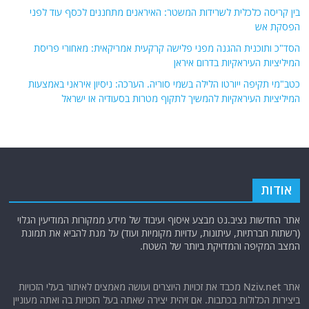
בין קריסה כלכלית לשרידות המשטר: האיראנים מתחננים לכסף עוד לפני
הפסקת אש
הסד"כ ותוכנית ההגנה מפני פלישה קרקעית אמריקאית: מאחורי פריסת
המיליציות העיראקיות בדרום איראן
כטב"מי תקיפה ייורטו הלילה בשמי סוריה. הערכה: ניסיון איראני באמצעות
המיליציות העיראקיות להמשיך לתקוף מטרות בסעודיה או ישראל
אודות
אתר החדשות נציב.נט מבצע איסוף ועיבוד של מידע ממקורות המודיעין הגלוי
(רשתות חברתיות, עיתונות, עדויות מקומיות ועוד) על מנת להביא את תמונת
המצב המקיפה והמדויקת ביותר של השטח.
אתר Nziv.net מכבד את זכויות היוצרים ועושה מאמצים לאיתור בעלי הזכויות
ביצירות הכלולות בכתבות. אם זיהית יצירה שאתה בעל הזכויות בה ואתה מעוניין