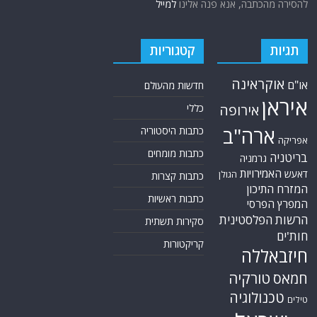
להסירה מהכתבה, אנא פנה אלינו
למייל
תגיות
קטגוריות
אוקראינה
או"ם
חדשות מהעולם
איראן
אירופה
כללי
ארה"ב
כתבות היסטוריה
אפריקה
כתבות מומחים
בריטניה
גרמניה
האמירויות
דאעש
הגולן
כתבות קצרות
המזרח התיכון
כתבות ראשיות
המפרץ הפרסי
הרשות הפלסטינית
סקירות תשתית
חות'ים
קריקטורות
חיזבאללה
טורקיה
חמאס
טכנולוגיה
טילים