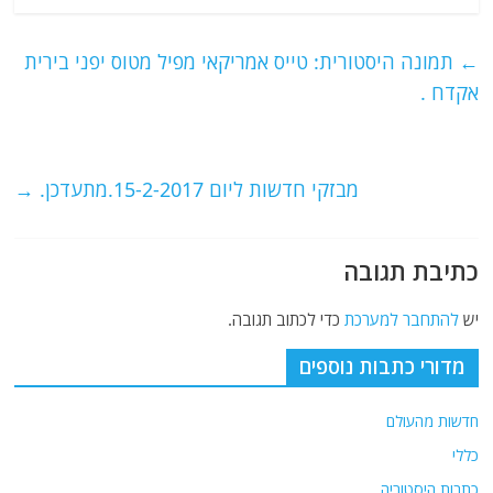
c
itt
ai
e
at
e
er
l
g
s
←
תמונה היסטורית: טייס אמריקאי מפיל מטוס יפני בירית
b
ra
A
אקדח .
o
m
p
o
p
מבזקי חדשות ליום 15-2-2017.מתעדכן.
→
k
כתיבת תגובה
יש
להתחבר למערכת
כדי לכתוב תגובה.
מדורי כתבות נוספים
חדשות מהעולם
כללי
כתבות היסטוריה