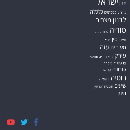
ישראל
ירדן
כלכלה
כטב"מים
כורדים
לבנון
מצרים
סוריה
סחר סמים
סין
סייבר
סיני
עזה
סעודיה
עירק
צבא סוריה חופשי
צרפת
קונייטרה
קורונה
קטאר
רוסיה
רפואה
שיעים
תוכנית הגרעין
תימן