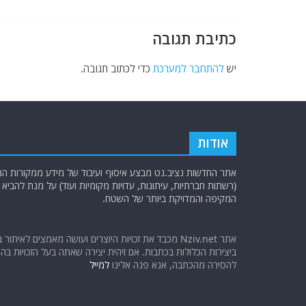
b
ra
A
o
m
p
כתיבת תגובה
o
p
k
יש
להתחבר למערכת
כדי לכתוב תגובה.
אודות
אתר החדשות נציב.נט מבצע איסוף ועיבוד של מידע ממקורות המוד
(רשתות חברתיות, עיתונות, עדויות מקומיות ועוד) על מנת להבי
המקיפה והמדויקת ביותר של השטח.
אתר Nziv.net מכבד את זכויות היוצרים ועושה מאמצים לאיתור 
ביצירות הכלולות בכתבות. אם זיהית יצירה שאתה בעל הזכויות בה ו
להסירה מהכתבה, אנא פנה אלינו
למייל