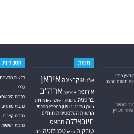
תגיות
קטגוריות
יעין הגלוי
איראן
חדשות מהעולם
אוקראינה
או"ם
א את תמונת המצב
כללי
ארה"ב
אירופה
אפריקה
כתבות היסטוריה
בריטניה
האמירויות
גרמניה
דאעש
בעלי הזכויות
המזרח התיכון
כתבות מומחים
המפרץ הפרסי
הגולן
אתה מעוניין
הרשות הפלסטינית
חות'ים
כתבות קצרות
חיזבאללה
חמאס
כתבות ראשיות
טורקיה
טכנולוגיה
ירדן
טילים