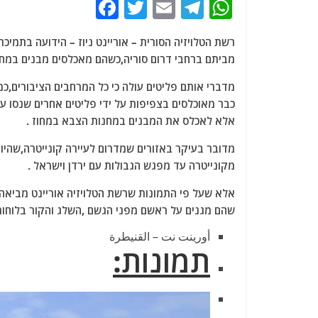
F
T
E
T
W
a
w
m
el
h
רשת הטלויזיה הסורית – אוריינט ניוז – הידועה בתמיכ
c
itt
ai
e
at
מביתם ברחבי דרום סוריה,כשהם מאכלסים מבנים במחנו
e
er
l
g
s
מדברי אותם פליטים עולה כי כל המרחבים הציבורים,כמ
b
ra
A
כבר מאוכלסים בצפיפות על ידי פליטים אחרים שנסו ע
o
m
p
אלא לאכלס את המבנים במחנות הצבא במחוז .
o
p
k
מקונייטרה עד מפגש הגבולות עם ירדן וישראל .
אלא שעל פי התמונות שרשת הטלויזיה אוריינט מביאה ,
שהם מגנים על ראשם מפני הגשם ,השלג והקור בלוחות
أورينت نت – القنيطرة
תמונות: