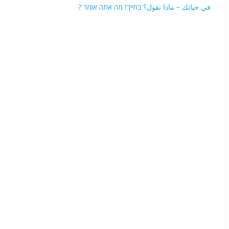
في حياتك – ماذا تقول؟ בחייך! מה אתה אומר ?