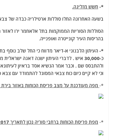
a
w
m
el
h
*-
חשש מזליגה.
c
itt
ai
e
at
e
er
l
g
s
בשעה האחרונה החלו סוללות ארטילריה כבדה של צבא ס
b
ra
A
הסוללות הסוריות הממוקמות בתל אלאחמר ירו לאזור ה
o
m
p
בהריסות העיר קונייטרה ואופנייה.
o
p
*- העיתון הלבנוני א-דיאר מדווח כי החל שלב נוסף בח
k
כ-30,000 איש . לדברי העיתון ישנה דאגה ישראל
ולהתבסס שם . וכבר אמר הנשיא אסד בראיון לעיתונאים
וכי לא קיים כיום כוח צבאי המסוגל להתמודד עם צבא ס
*-
מפה מעודכנת על מצב פריסת הכוחות באזור בירת 
*-
מפת פריסת הכוחות ברחבי סוריה נכון לתאריך 10-2-2017 :