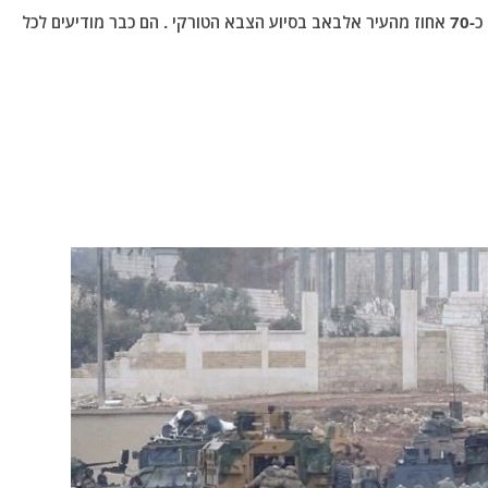
*- עד כה השתלט צבא סוריה החופשי – פיקוד צפון על כ-70 אחוז מהעיר אלבאב בסיוע הצבא הטורקי . הם כבר מודיעים לכל