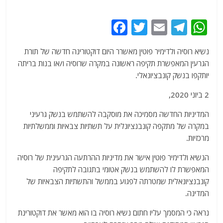
F
T
E
T
W
a
w
m
el
h
נשיא רוסיה ולדימיר פוטין מאשרר היום דוקטורינה חדשה של תורת
c
itt
ai
e
at
הגרעין המאפשרת תקיפה ראשונה במקרה שרוסיה ו/או בנות בריתה
e
er
l
g
s
יותקפו בנשק קונבציונאלי.
b
ra
A
2 ביוני 2020,
o
m
p
המדיניות החדשה מסמיכה את מוסקבה להשתמש בנשק גרעיני
o
p
במקרה של מתקפה קונבנציונלית על תשתיות צבאיות וממשלתיות
k
מרכזיות.
הנשיא ולדימיר פוטין אישר את מדיניות ההרתעה הגרעינית של רוסיה
המאפשרת לו להשתמש בנשק אטומי בתגובה לתקיפה
קונבנציונאלית שמטרתה לפגוע בממשל והתשתיות הצבאיות של
המדינה.
נראה כי המסמך עליו חתום נשיא רוסיה בו הוא מאשר את דוקטורינת