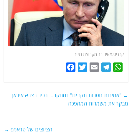
קרדיט:מאיר בר מקבוצת נציב
F
T
E
T
W
a
w
m
el
h
c
itt
ai
e
at
e
er
l
g
s
←
"אמירות חסרות תקדים" נמחקו … בכיר בצבא איראן
b
ra
A
מבקר את משמרות המהפכה
o
m
p
o
p
הציוצים של טראמפ
→