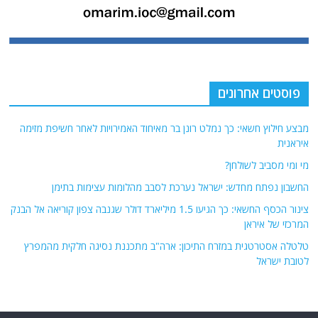
פוסטים אחרונים
מבצע חילוץ חשאי: כך נמלט רונן בר מאיחוד האמירויות לאחר חשיפת מזימה
איראנית
מי ומי מסביב לשולחן?
החשבון נפתח מחדש: ישראל נערכת לסבב מהלומות עצימות בתימן
צינור הכסף החשאי: כך הגיעו 1.5 מיליארד דולר שגנבה צפון קוריאה אל הבנק
המרכזי של איראן
טלטלה אסטרטגית במזרח התיכון: ארה"ב מתכננת נסיגה חלקית מהמפרץ
לטובת ישראל