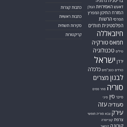
בריטניה
גרמניה
האמירויות
דאעש
הגולן
כתבות קצרות
המזרח התיכון
המפרץ
כתבות ראשיות
הרשות
הפרסי
הפלסטינית
חות'ים
סקירות תשתית
חיזבאללה
קריקטורות
טורקיה
חמאס
טכנולוגיה
טילים
ישראל
ירדן
כלכלה
כורדים
כטב"מים
לבנון
מצרים
סוריה
סחר סמים
סין
סייבר
סיני
עזה
סעודיה
עירק
צבא סוריה חופשי
צרפת
קונייטרה
קורונה
קטאר