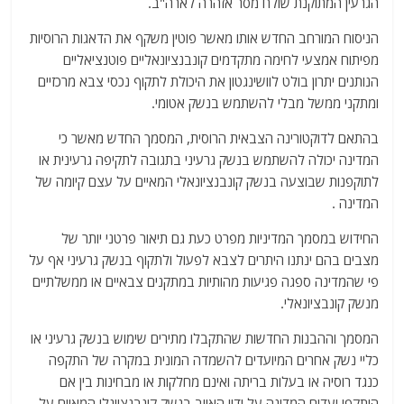
הגרעין המתוקנת שולח מסר אזהרה לארה"ב.
הניסוח המורחב החדש אותו מאשר פוטין משקף את הדאגות הרוסיות
מפיתוח אמצעי לחימה מתקדמים קונבנציונאליים פוטנציאליים
הנותנים יתרון בולט לוושינגטון את היכולת לתקוף נכסי צבא מרכזיים
ומתקני ממשל מבלי להשתמש בנשק אטומי.
בהתאם לדוקטורינה הצבאית הרוסית, המסמך החדש מאשר כי
המדינה יכולה להשתמש בנשק גרעיני בתגובה לתקיפה גרעינית או
לתוקפנות שבוצעה בנשק קונבנציונאלי המאיים על עצם קיומה של
המדינה .
החידוש במסמך המדיניות מפרט כעת גם תיאור פרטני יותר של
מצבים בהם ינתנו היתרים לצבא לפעול ולתקוף בנשק גרעיני אף על
פי שהמדינה ספגה פגיעות מהותיות במתקנים צבאיים או ממשלתיים
מנשק קונבציונאלי.
המסמך וההבנות החדשות שהתקבלו מתירים שימוש בנשק גרעיני או
כליי נשק אחרים המיועדים להשמדה המונית במקרה של התקפה
כנגד רוסיה או בעלות בריתה ואינם מחלקות או מבחינות בין אם
הותקפו יעדים המדינה על ידיי האויב בנשק קונבנציונלי המאיים על