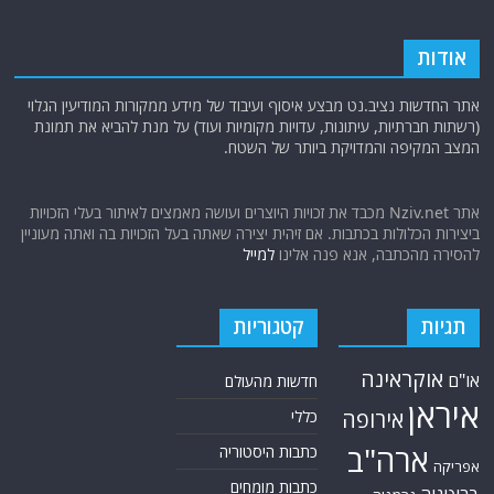
אודות
אתר החדשות נציב.נט מבצע איסוף ועיבוד של מידע ממקורות המודיעין הגלוי
(רשתות חברתיות, עיתונות, עדויות מקומיות ועוד) על מנת להביא את תמונת
המצב המקיפה והמדויקת ביותר של השטח.
אתר Nziv.net מכבד את זכויות היוצרים ועושה מאמצים לאיתור בעלי הזכויות
ביצירות הכלולות בכתבות. אם זיהית יצירה שאתה בעל הזכויות בה ואתה מעוניין
להסירה מהכתבה, אנא פנה אלינו
למייל
תגיות
קטגוריות
אוקראינה
או"ם
חדשות מהעולם
איראן
אירופה
כללי
ארה"ב
כתבות היסטוריה
אפריקה
כתבות מומחים