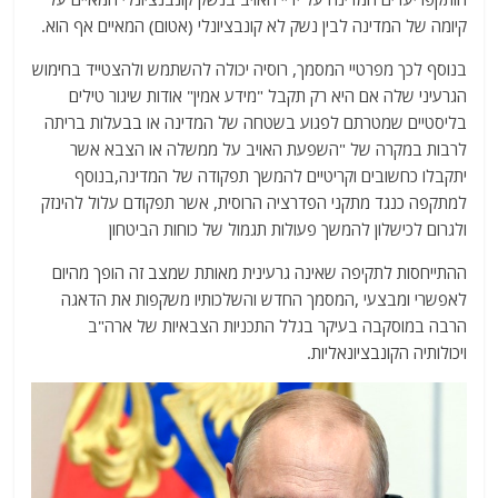
קיומה של המדינה לבין נשק לא קונבציונלי (אטום) המאיים אף הוא.
בנוסף לכך מפרטיי המסמך, רוסיה יכולה להשתמש ולהצטייד בחימוש
הגרעיני שלה אם היא רק תקבל "מידע אמין" אודות שיגור טילים
בליסטיים שמטרתם לפגוע בשטחה של המדינה או בבעלות בריתה
לרבות במקרה של "השפעת האויב על ממשלה או הצבא אשר
יתקבלו כחשובים וקריטיים להמשך תפקודה של המדינה,בנוסף
למתקפה כנגד מתקני הפדרציה הרוסית, אשר תפקודם עלול להינזק
ולגרום לכישלון להמשך פעולות תגמול של כוחות הביטחון
ההתייחסות לתקיפה שאינה גרעינית מאותת שמצב זה הופך מהיום
לאפשרי ומבצעי ,המסמך החדש והשלכותיו משקפות את הדאגה
הרבה במוסקבה בעיקר בגלל התכניות הצבאיות של ארה"ב
ויכולותיה הקונבציונאליות.