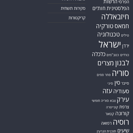
הרשות
הפרסי
הפלסטינית
חות'ים
סקירות תשתית
חיזבאללה
קריקטורות
טורקיה
חמאס
טכנולוגיה
טילים
ישראל
ירדן
כלכלה
כורדים
כטב"מים
לבנון
מצרים
סוריה
סחר סמים
סין
סייבר
סיני
עזה
סעודיה
עירק
צבא סוריה חופשי
צרפת
קונייטרה
קורונה
קטאר
רוסיה
רפואה
שיעים
תוכנית הגרעין