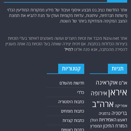
אתר החדשות נציב.נט מבצע איסוף ועיבוד של מידע ממקורות המודיעין הגלוי
(רשתות חברתיות, עיתונות, עדויות מקומיות ועוד) על מנת להביא את תמונת
המצב המקיפה והמדויקת ביותר של השטח.
אתר Nziv.net מכבד את זכויות היוצרים ועושה מאמצים לאיתור בעלי הזכויות
ביצירות הכלולות בכתבות. אם זיהית יצירה שאתה בעל הזכויות בה ואתה מעוניין
להסירה מהכתבה, אנא פנה אלינו
למייל
תגיות
קטגוריות
אוקראינה
או"ם
חדשות מהעולם
איראן
אירופה
כללי
ארה"ב
כתבות היסטוריה
אפריקה
כתבות מומחים
בריטניה
גרמניה
האמירויות
דאעש
הגולן
כתבות קצרות
המזרח התיכון
המפרץ
כתבות ראשיות