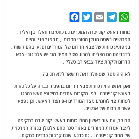
F
T
E
T
W
a
w
m
el
h
כוחות דאעש קונייטרה המוכרים גם כחטיבת חאלד בן ואליד ,
c
itt
ai
e
at
הפרושים בשטח הגולן הסורי הדרומי , תקפו לפני יומיים
e
er
l
g
s
במפתיע כוחות של צבא הדרום של המורדים ופגעו בהם קשות .
b
ra
A
לדבריהם הם הצליחו להרוג 20 לוחמים מג'ייש אלג'נוב=צבא
הדרום ולקחת ציוד צבאי רב כשלל .
o
m
p
o
p
לא היה ספק שפעולה זאת תישאר ללא תגובה .
k
ואכן אמש החלו כוחות צבא הדרום בהפגזה כבדה על כל גזרת
דאעש קונייטרה . לפי מקורות אחדים בחילופי האש נהרגו
לפחות 12 לוחמים מצד המורדים ו-8 מצד דאעש . וכן נפצעו
עשרות רבות של אנשים.
הבוקר, עם אור ראשון החלו כוחות דאעש קונייטרה בתקיפה
לעבר עמדות המורדים באזור סכר סחם אלגולן בגזרה המרכזית
של מחוז קונייטרה . . גם כרגע ישנם קרבות כבדים במקום .