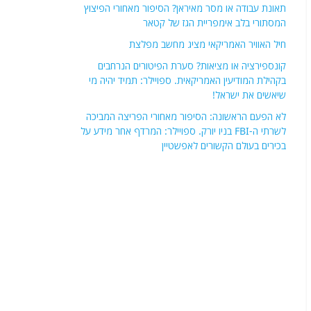
פוסטים אחרונים
מי צריך אויבים כשיש אינטרסים? ארה"ב מראה לישראל
וללבנון את הדלת
תאונת עבודה או מסר מאיראן? הסיפור מאחורי הפיצוץ
המסתורי בלב אימפריית הגז של קטאר
חיל האוויר האמריקאי מציג מחשב מפלצת
קונספירציה או מציאות? סערת הפיטורים הנרחבים
בקהילת המודיעין האמריקאית. ספויילר: תמיד יהיה מי
שיאשים את ישראל!
לא הפעם הראשונה: הסיפור מאחורי הפריצה המביכה
לשרתי ה-FBI בניו יורק. ספויילר: המרדף אחר מידע על
בכירים בעולם הקשורים לאפשטיין