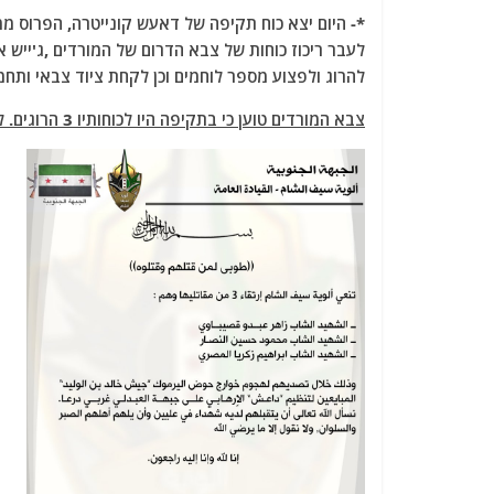
a
w
m
el
h
c
itt
ai
e
at
לעבר ריכוז כוחות של צבא הדרום של המורדים ,ג'ייש אל
e
er
l
g
s
להרוג ולפצוע מספר לוחמים וכן לקחת ציוד צבאי ותח
b
ra
A
צבא המורדים טוען כי בתקיפה היו לכוחותיו 3 הרוגים. להלן ההודעה הרשמית:
o
m
p
o
p
k