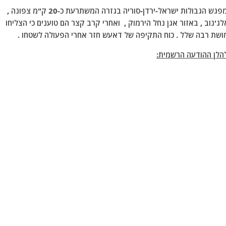
*- היום יצא כוח תקיפה של דאעש קונייטרה, הפרוס ממפגש הגבולות ישראל-ירדן-סוריה בגזרה המשתרעת כ-20 ק"מ צפונה ,
ג'נוב , באזור אגן נחל הירמוק , ואחרי קרב קצר הם טוענים כי הצליחו
מושת רבה שלל . כוח התקיפה של דאעש חזר אחרי הפעולה לשטחו .