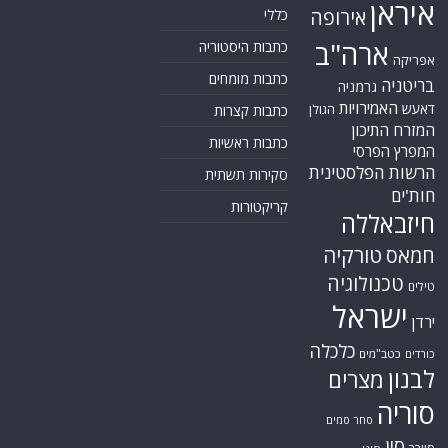
איראן
אירופה
כללי
ארה"ב
כתבות היסטוריה
אפריקה
כתבות מומחים
בריטניה
גרמניה
האמירויות
דאעש
הגולן
כתבות קצרות
המזרח התיכון
כתבות ראשיות
המפרץ הפרסי
הרשות הפלסטינית
סקירות תשתית
חות'ים
קריקטורות
חיזבאללה
טורקיה
חמאס
טכנולוגיה
טילים
ישראל
ירדן
כלכלה
כורדים
כטב"מים
לבנון
מצרים
סוריה
סחר סמים
סין