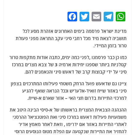
F
T
E
T
W
a
w
m
el
h
מדינת ישראל פרסמה בימים האחרונים אזהרת מסע לכל
c
itt
ai
e
at
תושביה לצאת מיד מכל רחבי סיני עקב התראה מפני פעולת
e
er
l
g
s
טרור בזמן המיידי.
b
ra
A
כמו כן כבר פרסמנו ,לפני כמה ימים, כתבה אודות מתקפות טרור
o
m
p
קטלניות ביותר שספגו יחידות ארמיה 3 של צבא מצרים במרכז
o
p
סיני על ידי קבוצות קרב של דאעש סיני והנאמנים להם.
k
ציינו גם שדאעש פועל הרחק משטחי פעילותו המתרכזים בצפון
סיני באזור שייח זואיד-אלעריש וככל הנראה שואף להגיע
למרכזי התיירות בדרום חצי האי – אזור שארם א-שייח.
ההנהגה הצבאית המצרית בראשותו של א-סיסי הבינה היטב את
משמעויות פעילות דאעש במרכז סיני ואת הפוטנציאל ההרסני
לאתרי התיירות באזור אם ידרימו , וזאת לאחר מאמץ אדיר
להחזיר את התיירות שנקטעה עם הפלת מטוס הנוסעים הרוסי