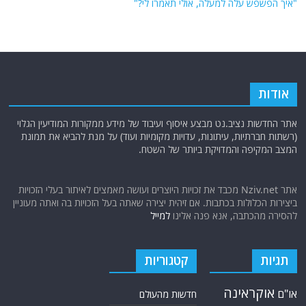
"איך הפשפש עלה למעלה, אולי תאמרו לי?"
אודות
אתר החדשות נציב.נט מבצע איסוף ועיבוד של מידע ממקורות המודיעין הגלוי
(רשתות חברתיות, עיתונות, עדויות מקומיות ועוד) על מנת להביא את תמונת
המצב המקיפה והמדויקת ביותר של השטח.
אתר Nziv.net מכבד את זכויות היוצרים ועושה מאמצים לאיתור בעלי הזכויות
ביצירות הכלולות בכתבות. אם זיהית יצירה שאתה בעל הזכויות בה ואתה מעוניין
להסירה מהכתבה, אנא פנה אלינו
למייל
תגיות
קטגוריות
אוקראינה
או"ם
חדשות מהעולם