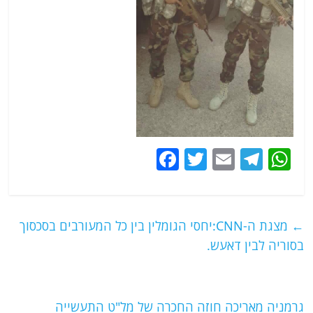
F
T
E
T
W
a
w
m
el
h
c
itt
ai
e
at
e
er
l
g
s
←
מצגת ה-CNN:יחסי הגומלין בין כל המעורבים בסכסוך
b
ra
A
בסוריה לבין דאעש.
o
m
p
o
p
גרמניה מאריכה חוזה החכרה של מל"ט התעשייה