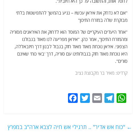
לחסל אותו, והתשובה על כך היא חיובית".
"אם לא נדחק את איראן עכשיו – נגיע בהמשך להתפשטות בלתי
מבוקרת שלה במזרח התיכון"
"אחד היעדים העיקריים של המוסד הוא לדחוק את האיראנים מסוריה
ומהמזרח התיכון", אמר כהן. "איראן מפריעה לנו מאוד בגבולנו
הצפוני. איראן נוכחת מאוד מאוד חזק בגבול לבנון דרך חיזבאללה,
היא נוכחת מאוד חזק בגבולותינו עם סוריה, דרך 'באי כוח' שאינם
סורים".
קרדיט: מאיר בר מקבוצת נציב
F
T
E
T
W
a
w
m
el
h
c
itt
ai
e
at
e
er
l
g
s
←
"כוח אש אדיר" .. תרגילי אש חיה לצבא ארה"ב במפרץ