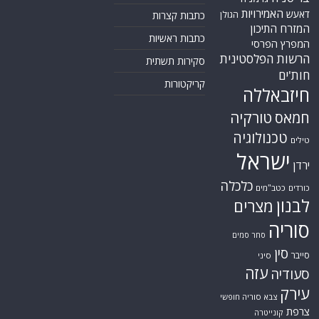
האמירויות
דאעש
הגולן
כתבות קצרות
המזרח התיכון
כתבות ראשיות
המפרץ הפרסי
הרשות הפלסטינית
סקירות תשתית
חות'ים
קריקטורות
חיזבאללה
טורקיה
חמאס
טכנולוגיה
טילים
ישראל
ירדן
כלכלה
כורדים
כטב"מים
לבנון
מצרים
סוריה
סחר סמים
סין
סייבר
סיני
עזה
סעודיה
עירק
צבא סוריה חופשי
צרפת
קונייטרה