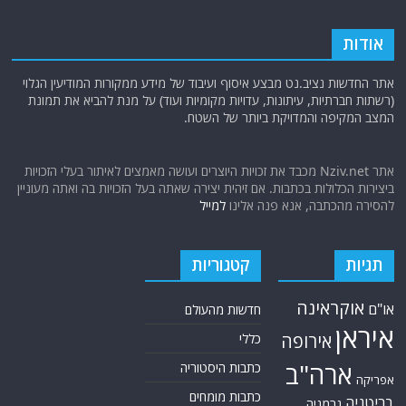
אודות
אתר החדשות נציב.נט מבצע איסוף ועיבוד של מידע ממקורות המודיעין הגלוי
(רשתות חברתיות, עיתונות, עדויות מקומיות ועוד) על מנת להביא את תמונת
המצב המקיפה והמדויקת ביותר של השטח.
אתר Nziv.net מכבד את זכויות היוצרים ועושה מאמצים לאיתור בעלי הזכויות
ביצירות הכלולות בכתבות. אם זיהית יצירה שאתה בעל הזכויות בה ואתה מעוניין
להסירה מהכתבה, אנא פנה אלינו
למייל
תגיות
קטגוריות
אוקראינה
או"ם
חדשות מהעולם
איראן
אירופה
כללי
ארה"ב
כתבות היסטוריה
אפריקה
כתבות מומחים
בריטניה
גרמניה