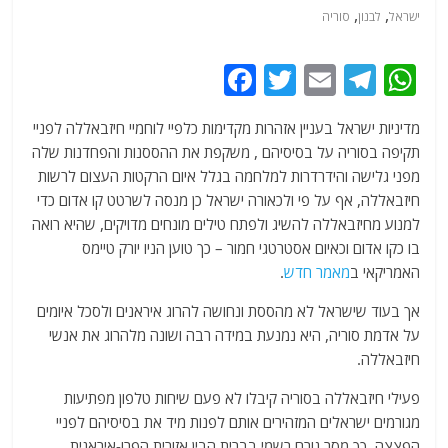
,
,
ישראל
לבנון
סוריה
F
T
E
T
W
a
w
m
el
h
מדיניות ישראל בעניין אזהרות מקדימות כלפיי לוחמיי חיזבאללה לפניי
c
itt
ai
e
at
תקיפה בסוריה על בסיסיהם , משקפת את ההססנות והפחדנות שלה
e
er
l
g
s
מפני גלישה והידרדרות למלחמה בגלל איום הרקטות העצום לרשות
b
ra
A
חיזבאללה, אף על פי ולכאורה ישראל כן מנסה לשרטט קו אדום כדי
למנוע מחיזבאללה להשיג ולפתח טילים מונחים מדויקים, שהיא רואה
o
m
p
בו כקו אדום וכאיום אסטרטגי חמור – כך טוען הניו יורק טיימס
o
p
האמריקאי ב
מאמר חדש
.
k
אך בעוד שישראל לא מהססת ונחושה להרוג איראנים ולסכל איומים
על אדמת סוריה, היא נמנעת במידה רבה ושונה מלהרוג את אנשי
חיזבאללה.
פעילי חיזבאללה בסוריה קיבלו לא פעם שיחות טלפון מפתיעות
מגורמים ישראלים המזהירים אותם לפנות מיד את בסיסיהם לפניי
הפצצה, כך מסר גורם רשמי בברית הבין אזורית הפרו-איראנית