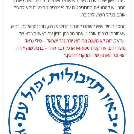
ליצור מאזן אימה עם מיליציה שישראל וארצות הברית רואות כארגון
טרור. יש להרוג את הטרוריסטים על פי צרכים מבצעיים ולא להציל
אותם בגלל חשש לתגובה.
המסר היחיד שיש לשלוח למנהיג החיזבאללה, חסן נסראללה, "הוא
שאסור לו לנסות אותנו", אמר מר כהן בדיון עם ראשי הצבא של
ישראל.
"זה לא משנה מה הוא יורה נגד ישראל – טילי גראד
משודרגים, או רקטות M-600 או כל דבר אחר – ברגע שזה יקרה,
הוא וכל הארגון שלו יימחקו לחלוטין."