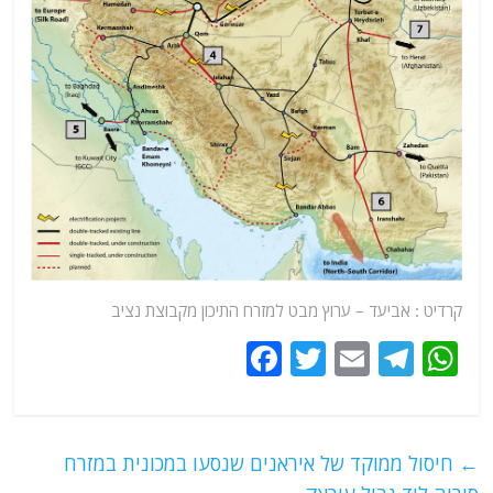
קרדיט : אביעד – ערוץ מבט למזרח התיכון מקבוצת נציב
F
T
E
T
W
a
w
m
el
h
c
itt
ai
e
at
e
er
l
g
s
←
חיסול ממוקד של איראנים שנסעו במכונית במזרח