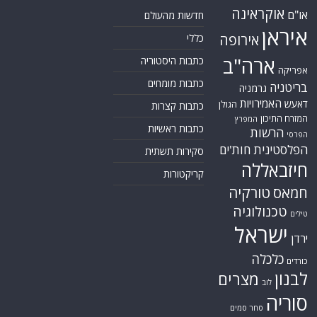
אוקראינה
או"ם
חדשות מהעולם
איראן
אירופה
כללי
ארה"ב
כתבות היסטוריה
אפריקה
כתבות מומחים
בריטניה
גרמניה
האמירויות
דאעש
הגולן
כתבות קצרות
המזרח התיכון
המפרץ
כתבות ראשיות
הרשות
הפרסי
הפלסטינית
חות'ים
סקירות תשתית
חיזבאללה
קריקטורות
חמאס
טורקיה
טכנולוגיה
טילים
ישראל
ירדן
כלכלה
כורדים
לבנון
מצרים
לוב
סוריה