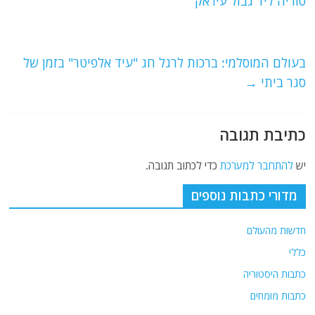
b
ra
A
סוריה ליד גבול עיראק
o
m
p
o
p
בעולם המוסלמי: ברכות לרגל חג "עיד אלפיטר" בזמן של
k
סגר ביתי
→
כתיבת תגובה
יש
להתחבר למערכת
כדי לכתוב תגובה.
מדורי כתבות נוספים
חדשות מהעולם
כללי
כתבות היסטוריה
כתבות מומחים