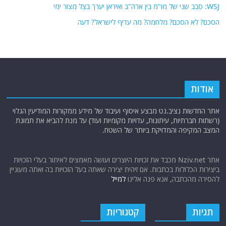
WSJ: סבב שני של מו"מ בין ארה"ב ואיראן יערך בצל מצור ימי
הסכם? לא הסכם? מלחמה? מה עדיף לישראל? דעה
אודות
אתר החדשות נציב.נט מבצע איסוף ועיבוד של מידע ממקורות המודיעין הגלוי
(רשתות חברתיות, עיתונות, עדויות מקומיות ועוד) על מנת להביא את תמונת
המצב המקיפה והמדויקת ביותר של השטח.
אתר Nziv.net מכבד את זכויות היוצרים ועושה מאמצים לאיתור בעלי הזכויות
ביצירות הכלולות בכתבות. אם זיהית יצירה שאתה בעל הזכויות בה ואתה מעוניין
להסירה מהכתבה, אנא פנה אלינו
למייל
תגיות
קטגוריות