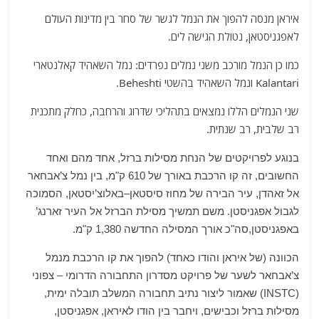
איראן מנסה להפוך את הנמל לגשר של סחר בין מדינות העולם
לאפגניסטאן
,
נטולת הגישה לים
.
כמו כן הנמל מורכב משני נמלים נפרדים
:
נמל השאהיד קאלנטארי
Kalantari
ונמל השאהיד בהשטי
Beheshti.
שני הנמלים הללו נמצאים בתהליכי שדרוג והרחבה
,
כחלק מתכנית
רב שלבית
,
רב שנתית
.
בנוגע לפרויקטים של הנחת מסילות ברזל
,
אחד מהם ואחד
החשובים
,
זה קו הרכבת
באורך של
0
61
ק
"
מ
,
בין נמל
צ’אבחאר
אל זאהדן
,
עיר הבירה של מחוז
סיסטאן
–
באלוצ’יסטאן
,
הסמוכה
לגבול אפגניסטן
.
משם תמשיך מסילת הברזל אל העיר זארנג’
באפגניסטן
,
סה
"
כ אורך המסילה החדשה
1,380
ק
"
מ
.
הכוונה
(
של
איראן והודו כאחד
)
להפוך את קו הרכבת מנמל
צ’אבחאר
לשער של פרויקט
מסדרון התחבורה הדרומי – צפוני
(INSTC)
שאמור ליצור נתיב תחבורה המשלב תובלה ימית
,
מסילות ברזל וכבישים
,
ויחבר בין הודו לאיראן
,
אפגניסטן
,