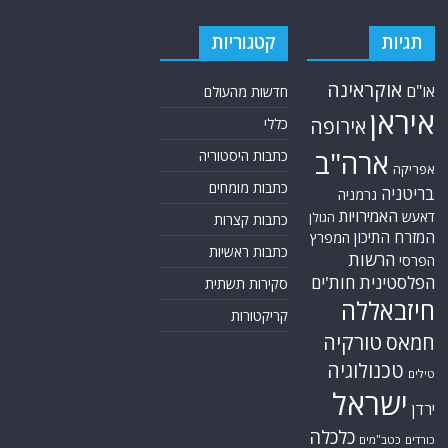
תגיות
קטגוריות
אוקראינה
או"ם
חדשות מהעולם
איראן
אירופה
כללי
ארה"ב
כתבות היסטוריה
אפריקה
כתבות מומחים
בריטניה
גרמניה
האמירויות
דאעש
הגולן
כתבות קצרות
המזרח התיכון
המפרץ
כתבות ראשיות
הרשות
הפרסי
הפלסטינית
חות'ים
סקירות תשתית
חיזבאללה
קריקטורות
טורקיה
חמאס
טכנולוגיה
טילים
ישראל
ירדן
כלכלה
כורדים
כטב"מים