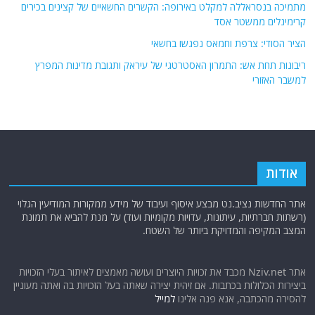
מתמיכה בנסראללה למקלט באירופה: הקשרים החשאיים של קצינים בכירים
קרימינלים ממשטר אסד
הציר הסודי: צרפת וחמאס נפגשו בחשאי
ריבונות תחת אש: התמרון האסטרטגי של עיראק ותגובת מדינות המפרץ
למשבר האזורי
אודות
אתר החדשות נציב.נט מבצע איסוף ועיבוד של מידע ממקורות המודיעין הגלוי
(רשתות חברתיות, עיתונות, עדויות מקומיות ועוד) על מנת להביא את תמונת
המצב המקיפה והמדויקת ביותר של השטח.
אתר Nziv.net מכבד את זכויות היוצרים ועושה מאמצים לאיתור בעלי הזכויות
ביצירות הכלולות בכתבות. אם זיהית יצירה שאתה בעל הזכויות בה ואתה מעוניין
להסירה מהכתבה, אנא פנה אלינו
למייל