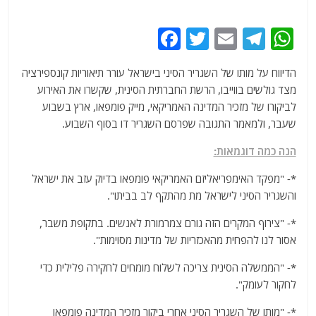
F
T
E
T
W
a
w
m
el
h
הדיווח על מותו של השגריר הסיני בישראל עורר תיאוריות קונספירציה
c
itt
ai
e
at
מצד גולשים בווייבו, הרשת החברתית הסינית, שקשרו את האירוע
e
er
l
g
s
לביקורו של מזכיר המדינה האמריקאי, מייק פומפאו, ארץ בשבוע
b
ra
A
שעבר, ולמאמר התגובה שפרסם השגריר דו בסוף השבוע.
o
m
p
הנה כמה דוגמאות:
o
p
*- "מפקד האימפריאליזם האמריקאי פומפאו בדיוק עזב את ישראל
k
והשגריר הסיני לישראל מת מהתקף לב בביתו".
*- "צירוף המקרים הזה גורם צמרמורת לאנשים. בתקופת משבר,
אסור לנו להפחית מהאכזריות של מדינות מסוימות".
*- "הממשלה הסינית צריכה לשלוח מומחים לחקירה פלילית כדי
לחקור לעומק".
*- "מותו של השגריר הסיני אחרי ביקור מזכיר המדינה פומפאו