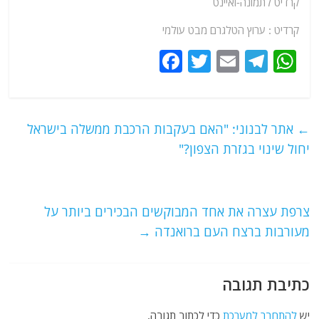
קרדיט לתמונה-ואיינט
קרדיט : ערוץ הטלגרם מבט עולמי
F
T
E
T
W
a
w
m
el
h
c
itt
ai
e
at
e
er
l
g
s
←
אתר לבנוני: "האם בעקבות הרכבת ממשלה בישראל
b
ra
A
יחול שינוי בגזרת הצפון?"
o
m
p
o
p
צרפת עצרה את אחד המבוקשים הבכירים ביותר על
k
מעורבות ברצח העם ברואנדה
→
כתיבת תגובה
יש
להתחבר למערכת
כדי לכתוב תגובה.