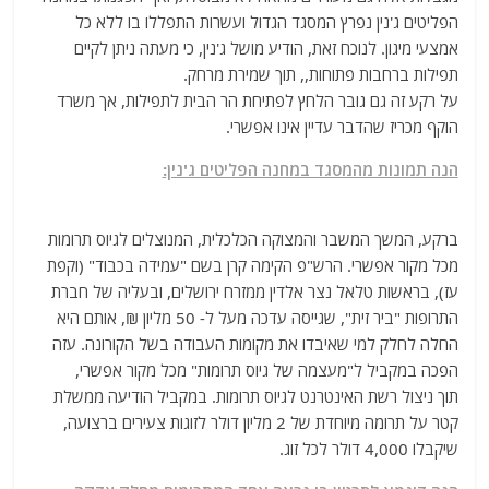
הפליטים ג'נין נפרץ המסגד הגדול ועשרות התפללו בו ללא כל
אמצעי מיגון. לנוכח זאת, הודיע מושל ג'נין, כי מעתה ניתן לקיים
תפילות ברחבות פתוחות,, תוך שמירת מרחק.
על רקע זה גם גובר הלחץ לפתיחת הר הבית לתפילות, אך משרד
הוקף מכריז שהדבר עדיין אינו אפשרי.
הנה תמונות מהמסגד במחנה הפליטים ג'נין:
ברקע, המשך המשבר והמצוקה הכלכלית, המנוצלים לגיוס תרומות
מכל מקור אפשרי. הרש"פ הקימה קרן בשם "עמידה בכבוד" (וקפת
עז), בראשות טלאל נצר אלדין ממזרח ירושלים, ובעליה של חברת
התרופות "ביר זית", שגייסה עדכה מעל ל- 50 מליון ₪, אותם היא
החלה לחלק למי שאיבדו את מקומות העבודה בשל הקורונה. עזה
הפכה במקביל ל"מעצמה של גיוס תרומות" מכל מקור אפשרי,
תוך ניצול רשת האינטרנט לגיוס תרומות. במקביל הודיעה ממשלת
קטר על תרומה מיוחדת של 2 מליון דולר לזוגות צעירים ברצועה,
שיקבלו 4,000 דולר לכל זוג.