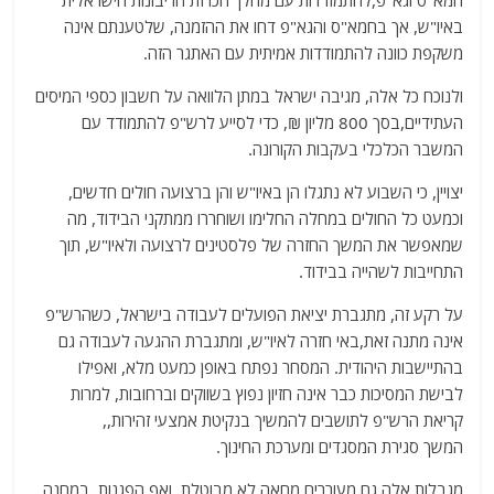
באיו"ש, אך בחמא"ס והגא"פ דחו את ההזמנה, שלטענתם אינה
משקפת כוונה להתמודדות אמיתית עם האתגר הזה.
ולנוכח כל אלה, מגיבה ישראל במתן הלוואה על חשבון כספי המיסים
העתידיים,בסך 800 מליון ₪, כדי לסייע לרש"פ להתמודד עם
המשבר הכלכלי בעקבות הקורונה.
יצויין, כי השבוע לא נתגלו הן באיו"ש והן ברצועה חולים חדשים,
וכמעט כל החולים במחלה החלימו ושוחררו ממתקני הבידוד, מה
שמאפשר את המשך החזרה של פלסטינים לרצועה ולאיו"ש, תוך
התחייבות לשהייה בבידוד.
על רקע זה, מתגברת יציאת הפועלים לעבודה בישראל, כשהרש"פ
אינה מתנה זאת,באי חזרה לאיו"ש, ומתגברת ההגעה לעבודה גם
בהתיישבות היהודית. המסחר נפתח באופן כמעט מלא, ואפילו
לבישת המסיכות כבר אינה חזיון נפוץ בשווקים וברחובות, למרות
קריאת הרש"פ לתושבים להמשיך בנקיטת אמצעי זהירות,,
המשך סגירת המסגדים ומערכת החינוך.
מגבלות אלה גם מעוררים מחאה לא מבוטלת, ואף הפגנות. במחנה