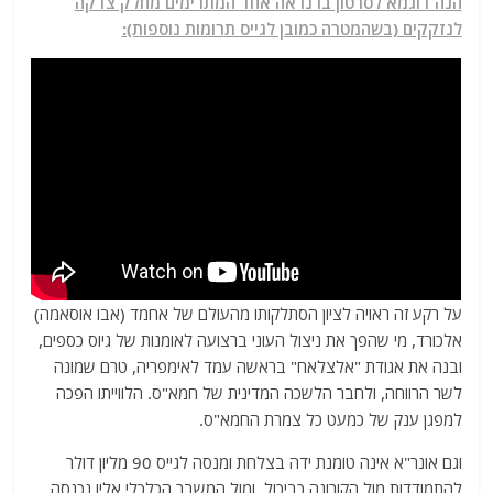
הנה דוגמא לסרטון בו נראה אחד המתרימים מחלק צדקה
לנזקקים (בשהמטרה כמובן לגייס תרומות נוספות):
על רקע זה ראויה לציון הסתלקותו מהעולם של אחמד (אבו אוסאמה)
אלכורד, מי שהפך את ניצול העוני ברצועה לאומנות של גיוס כספים,
ובנה את אגודת "אלצלאח" בראשה עמד לאימפריה, טרם שמונה
לשר הרווחה, ולחבר הלשכה המדינית של חמא"ס. הלווייתו הפכה
למפגן ענק של כמעט כל צמרת החמא"ס.
וגם אונר"א אינה טומנת ידה בצלחת ומנסה לגייס 90 מליון דולר
להתמודדות מול הקורונה כביכול, ומול המשבר הכלכלי אליו נכנסה