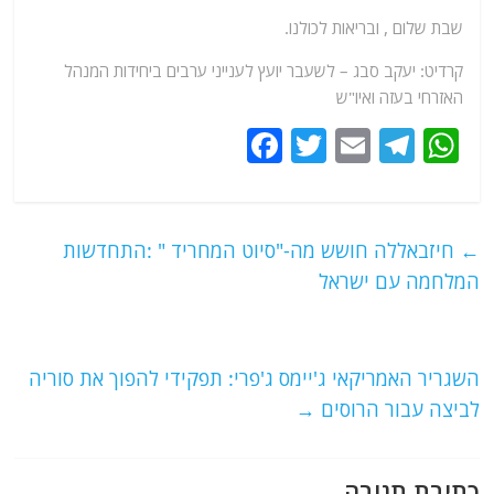
שבת שלום , ובריאות לכולנו.
קרדיט: יעקב סבג – לשעבר יועץ לענייני ערבים ביחידות המנהל
האזרחי בעזה ואיו"ש
F
T
E
T
W
a
w
m
el
h
c
itt
ai
e
at
e
er
l
g
s
←
חיזבאללה חושש מה-"סיוט המחריד " :התחדשות
b
ra
A
המלחמה עם ישראל
o
m
p
o
p
השגריר האמריקאי ג'יימס ג'פרי: תפקידי להפוך את סוריה
k
לביצה עבור הרוסים
→
כתיבת תגובה