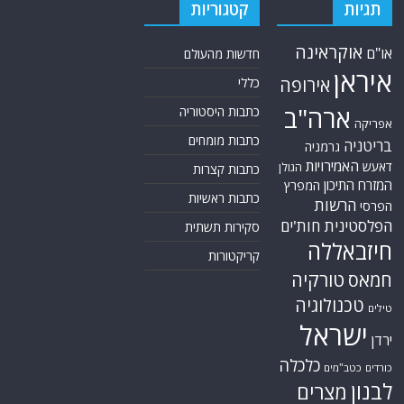
תגיות
קטגוריות
אוקראינה
או"ם
חדשות מהעולם
איראן
אירופה
כללי
ארה"ב
כתבות היסטוריה
אפריקה
כתבות מומחים
בריטניה
גרמניה
האמירויות
דאעש
הגולן
כתבות קצרות
המזרח התיכון
המפרץ
כתבות ראשיות
הרשות
הפרסי
הפלסטינית
חות'ים
סקירות תשתית
חיזבאללה
קריקטורות
טורקיה
חמאס
טכנולוגיה
טילים
ישראל
ירדן
כלכלה
כורדים
כטב"מים
לבנון
מצרים