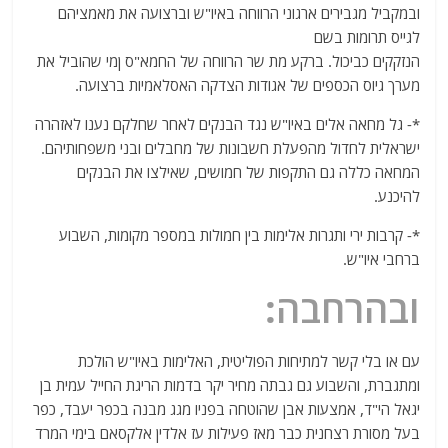
ובמקביל מגבירים ארגוני הרווחה באיו"ש וברצועה את מאמציהם
לגייס תרומות בשם
הנזקקים כביכול. ברקע מת שר הרווחה של החמא"ס ןמי שהוביל את
מערך גיוס הכספים של אגודות הצדקה האסלאמיות ברצועה.
*- גל מחאה אלים באיו"ש נגד הבנקים לאחר שחלקם נענו לאזהרה
ישראלית לחדול מהפעלת חשבונות של מחבלים ובני משפחותיהם.
המחאה כללה גם התקפות של חמושים, שאילצו את הבנקים
להיכנע.
*- קרבות ירי ותגרות אלימות בין חמולות במספר מקומות, השבוע
ברחבי איו"ש.
ובהרחבה:
עם או בלי קשר למתיחות הפוליטית, האלימות באיו"ש הולכת
ומתגברת, והשבוע גם גבתה מחיר יקר בדמות הריגת החייל עמית בן
יגאל הי"ד, אמצעות אבן שהוטחה בפניו מגג מבנה בכפר יעבד, כפר
בעל מסורת רצחנית כבר מאז פעילות עז אלדין אלקסאם בימי המרד