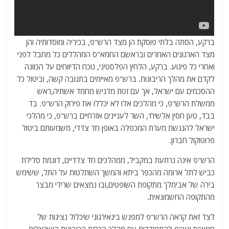
ברקע, הסתה בלתי פוסקת הן מצד הרש"פ, בכיריה ומוסדותיה והן
מצד הארגונים האחרים ובראשם החמא"ס המהללים כל מחבל לפני
ואחרי כל פיגוע. ברקע, הלחץ הפלסטיני, נוכח הדיווחים על הכוונה
לקדם את מהלך הריבונות. ברש"פ מאיימים בתגובה קשה, וביטול כל
ההסכמים עם ישראל, אך עם זטת מדגיש מחמד אשתיה,ראש
ממשלת הרש"פ, כי מהלכים אלו לא יכללו את פירוק הרש"פ. בד
בבד, טען חסין אלשיח', השר לעניינים אזרחיים ברש"פ, כי מהלכי
ישראל להנגשת מערת המכפלה באופן חד צדדי, משמעותם ביטול
פרוטוקול חברון.
הרש"פ אינה נרתעת במקביל, ממהלכים חד צדדיים, דוגמת סלילת
כביש לתל ארומה מהכפר ביתא והמשך השתלטות על התל, ששימש
בירה של אבימלך מתקופת השופטים,ובו נמצאים שרידי מבצר
מהתקופה החשמונאית.
לצד זאת קראה הרש"פ למפגש בינאירגוני שיכלול נציגות של
חמא"ס וגא"פ,להתמודדות עם מהלך הכרזת הריבונות הישראלית