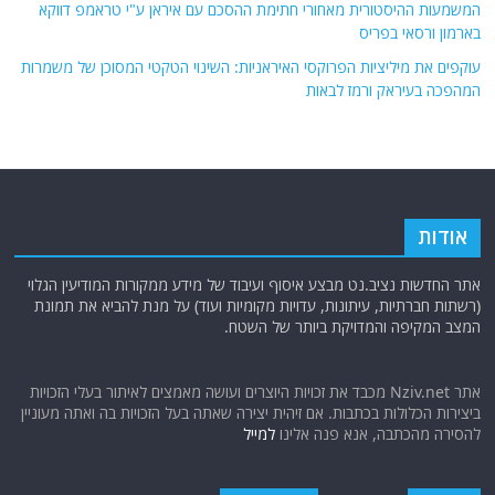
המשמעות ההיסטורית מאחורי חתימת ההסכם עם איראן ע"י טראמפ דווקא
בארמון ורסאי בפריס
עוקפים את מיליציות הפרוקסי האיראניות: השינוי הטקטי המסוכן של משמרות
המהפכה בעיראק ורמז לבאות
אודות
אתר החדשות נציב.נט מבצע איסוף ועיבוד של מידע ממקורות המודיעין הגלוי
(רשתות חברתיות, עיתונות, עדויות מקומיות ועוד) על מנת להביא את תמונת
המצב המקיפה והמדויקת ביותר של השטח.
אתר Nziv.net מכבד את זכויות היוצרים ועושה מאמצים לאיתור בעלי הזכויות
ביצירות הכלולות בכתבות. אם זיהית יצירה שאתה בעל הזכויות בה ואתה מעוניין
להסירה מהכתבה, אנא פנה אלינו
למייל