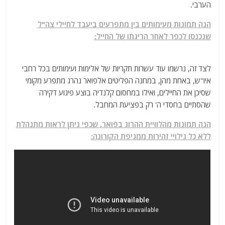
הערבי.
הנה תמונות מעימותים בין מתפרעים ביעבד לחיילי צה"ל
שנכנסו לכפר לאחר הריגתו של החייל:
לצד זה, נרשמו עוד עשרות תקריות של אלימות ועימותים בכל רחבי
איו"ש, באחת מהן, במחנה הפליטים אלפואר נהרג מתפרע מקומי
שסיכן את החיילים, ואילו במחסום קלנדיה בוצע פיגוע דקירה
שהסתיים בחסדי ה' רק בפציעת המחבל.
הנה תמונות מהלוויית ההרוג בפואר, שכפי ניתן לראות מתנהלת
ללא כל גילויי זהירות ממגיפת הקורונה: