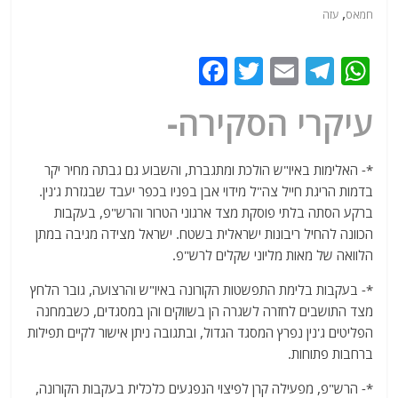
,
חמאס
עזה
F
T
E
T
W
a
w
m
el
h
עיקרי הסקירה-
c
itt
ai
e
at
e
er
l
g
s
*- האלימות באיו"ש הולכת ומתגברת, והשבוע גם גבתה מחיר יקר
b
ra
A
בדמות הריגת חייל צה"ל מידוי אבן בפניו בכפר יעבד שבגזרת ג'נין.
o
m
p
ברקע הסתה בלתי פוסקת מצד ארגוני הטרור והרש"פ, בעקבות
o
p
הכוונה להחיל ריבונות ישראלית בשטח. ישראל מצידה מגיבה במתן
הלוואה של מאות מליוני שקלים לרש"פ.
k
*- בעקבות בלימת התפשטות הקורונה באיו"ש והרצועה, גובר הלחץ
מצד התושבים לחזרה לשגרה הן בשווקים והן במסגדים, כשבמחנה
הפליטים ג'נין נפרץ המסגד הגדול, ובתגובה ניתן אישור לקיים תפילות
ברחבות פתוחות.
*- הרש"פ, מפעילה קרן לפיצוי הנפגעים כלכלית בעקבות הקורונה,