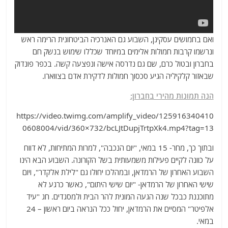
ואם בחמושים עסקינן, השבוע גם האנרכיה הביטחונית הרימה ראש
ונרשמו קרבות חמולות אלימים במיוחד שכללו שימוש בנשק חם
בחברון ובטול כרם, שם גם נדרסה אישה ונפצעה קשה. בכפר פונדוק
שבאזור קלקיליה הגיע סכסוך חמולות לדקירת אדם בצווארו.
הנה תמונות מהירי בחברון:
https://video.twimg.com/amplify_video/125916340410
0608004/vid/360×732/bcLJtDupjTrtpXk4.mp4?tag=13
ובתוך כך, מחר- 15 במאי, "יום הנכבה", למרות המתיחות, לא דווח
על כוונה לקיים פעילות משמעותית בשל הקורונה. השבוע הבא הינו
השבוע האחרון של הרמדאן, ובמהלכו יחולו גם "לילת אלקדר", ויום
שישי האחרון של הרמדאן- "יום שישי היתום", כאשר כרגע לא
מתוכננת כבכל שנה הגעה המונית להר הבית ולמסגדים. חג "עיד
אלפיטר" המסיים את הרמדאן, יחול ככל הנראה ביום ראשון – 24
במאי.