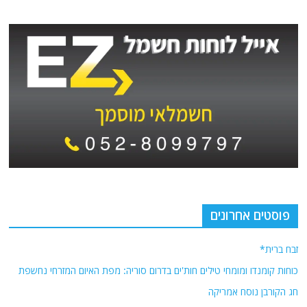
פוסטים אחרונים
זבח ברית*
כוחות קומנדו ומומחי טילים חות'ים בדרום סוריה: מפת האיום המזרחי נחשפת
חג הקורבן נוסח אמריקה