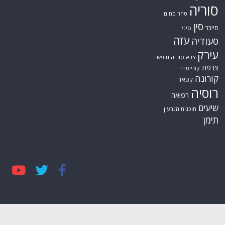
סוריה
סחר סמים
סין
סייבר
סיני
עזה
סעודיה
עירק
צבא סוריה חופשי
צרפת
קונייטרה
קורונה
קטאר
רוסיה
רפואה
שיעים
תוכנית הגרעין
תימן