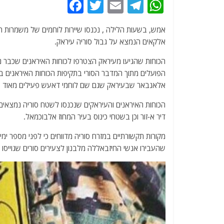
F
T
E
T
W
a
w
m
el
h
אמש, בשעות הלילה , נכנסו שיירות לוחמים של משמרות 
c
itt
ai
e
at
אלקאים הנמצא על גבול סוריה עיראק.
e
er
l
g
s
הכוחות שהגיעו מעיראק הצטרפו לכוחות האיראנים שכבר 
b
ra
A
הפועלים מתוך המדבר הסורי בתקיפות הכוחות האיראנים ב
o
m
p
אלאנבאר שבעיראק שגם שם לוחמי דאעש פעילים מאוד בל
o
p
הכוחות האיראנים והעיראקים שנכנסו לשטח סוריה נמצאי
k
דיר א-זור וכן בשטחי כינוס בעיר המחוז אלבוכמאל.
מקורות תקשורתיים במזרח סוריה מדווחים כי לפני מספר ימי
שהעבירו אנשי החיזבאללה מלבנון לצעירים סורים שגוייסו מה