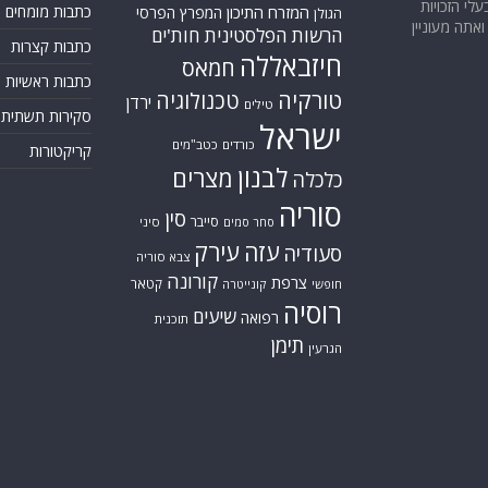
בעלי הזכויות
המזרח התיכון
כתבות מומחים
המפרץ הפרסי
הגולן
אתה מעוניין
הרשות הפלסטינית
חות'ים
כתבות קצרות
חיזבאללה
חמאס
כתבות ראשיות
טורקיה
טכנולוגיה
ירדן
טילים
סקירות תשתית
ישראל
כורדים
כטב"מים
קריקטורות
לבנון
מצרים
כלכלה
סוריה
סין
סייבר
סיני
סחר סמים
עזה
עירק
סעודיה
צבא סוריה
קורונה
צרפת
קטאר
חופשי
קונייטרה
רוסיה
שיעים
רפואה
תוכנית
תימן
הגרעין