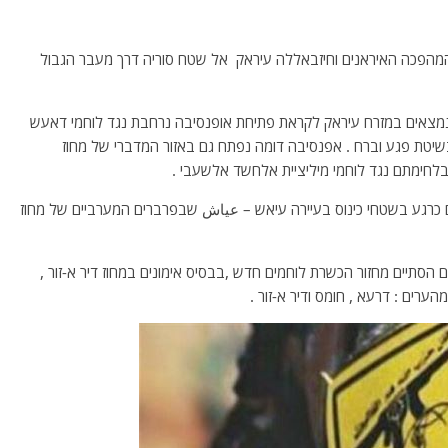
המהפכה האיראנים וחיזבאללה עיראק אל שטח סוריה דרך מעבר הגבול
נמצאים במזרח עיראק לקראת פתיחת אופנסיבה נרחבת נגד לוחמי דאעש
שיטת פגע וברח . אפנסיבה דומה נפתח גם באזור המדברי של מחוז
חימתם נגד לוחמי מיליציית אלחשד אלשעבי .
ם כרגע בשטחי כינוס בעיירה עיאש – عياش שבפרברים המערביים של מחוז
ם הסתיים מחזור הכשרת לוחמים חדש ,בבסיס אימונים במחוז דיר א-זור ,
ערים : דרעא , חומס ודיר א-זור .