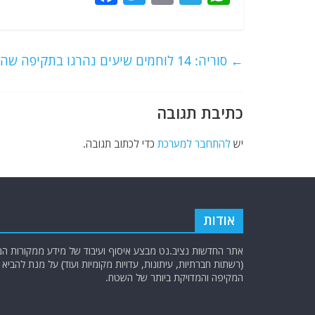
a
w
m
el
h
c
itt
ai
e
at
e
er
l
g
s
←
סוריה: 14 לוחמים שיעים נהרגו בתקיפה שהייתה בלילה שעבר בדיר א-זור
b
ra
A
o
m
p
כתיבת תגובה
o
p
k
יש
להתחבר למערכת
כדי לכתוב תגובה.
אודות
אתר החדשות נציב.נט מבצע איסוף ועיבוד של מידע ממקורות המוד
(רשתות חברתיות, עיתונות, עדויות מקומיות ועוד) על מנת להבי
המקיפה והמדויקת ביותר של השטח.