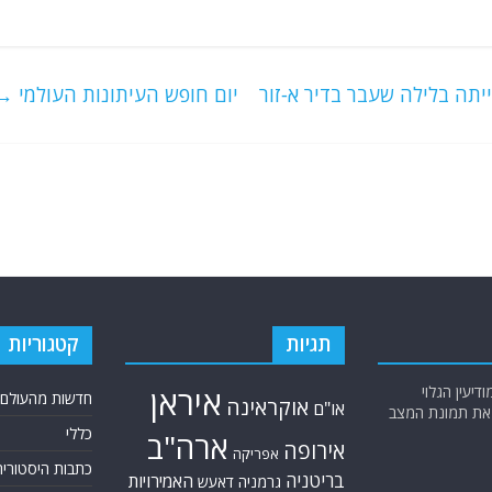
יום חופש העיתונות העולמי
→
תגיות
קטגוריות
יעין הגלוי
איראן
חדשות מהעולם
אוקראינה
או"ם
א את תמונת המצב
כללי
ארה"ב
אירופה
אפריקה
כתבות היסטוריה
בריטניה
האמירויות
גרמניה
דאעש