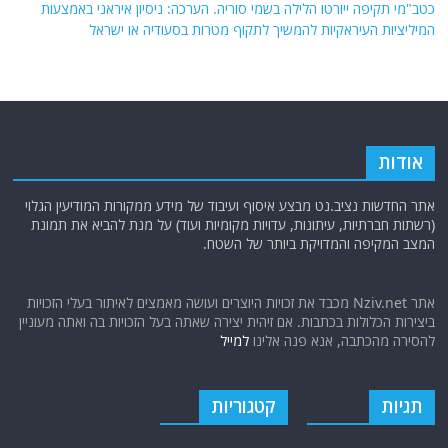
כטב"מי תקיפה ייורטו הלילה בשמי סוריה. הערכה: ניסיון איראני באמצעות
המיליציות העיראקיות להמשיך לתקוף מטרות בסעודיה או ישראל
אודות
אתר החדשות נציב.נט מבצע איסוף ועיבוד של מידע ממקורות המודיעין הגלוי
(רשתות חברתיות, עיתונות, עדויות מקומיות ועוד) על מנת להביא את תמונת
המצב המקיפה והמדויקת ביותר של השטח.
אתר Nziv.net מכבד את זכויות היוצרים ועושה מאמצים לאיתור בעלי הזכויות
ביצירות הכלולות בכתבות. אם זיהית יצירה שאתה בעל הזכויות בה ואתה מעוניין
להסירה מהכתבה, אנא פנה אלינו
למייל
תגיות
קטגוריות