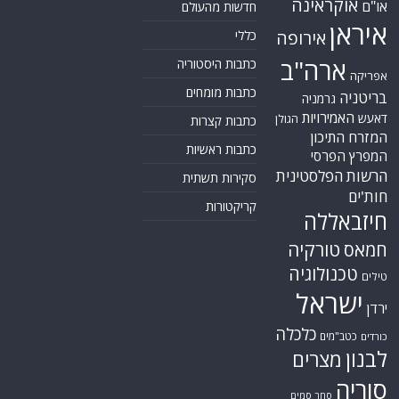
אוקראינה
או"ם
חדשות מהעולם
איראן
אירופה
כללי
ארה"ב
כתבות היסטוריה
אפריקה
כתבות מומחים
בריטניה
גרמניה
האמירויות
דאעש
הגולן
כתבות קצרות
המזרח התיכון
כתבות ראשיות
המפרץ הפרסי
הרשות הפלסטינית
סקירות תשתית
חות'ים
קריקטורות
חיזבאללה
טורקיה
חמאס
טכנולוגיה
טילים
ישראל
ירדן
כלכלה
כטב"מים
כורדים
לבנון
מצרים
סוריה
סחר סמים