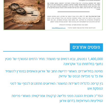
פוסטים אחרונים
1,400,000 נפגעים, צבא רפאים וצי מושמד: מחיר הדמים המטורף של פוטין
נחשף במלחמתו נגד אוקראינה
סחיטה במיליארדים: מאחורי דרישת החוב של איראן והאיומים במפרץ להשמיד
את כל צי מכליות הנפט של עיראק
בין קריסה כלכלית לשרידות המשטר: האיראנים מתחננים לכסף עוד לפני
הפסקת אש
הסד"כ ותוכנית ההגנה מפני פלישה קרקעית אמריקאית: מאחורי פריסת
המיליציות העיראקיות בדרום איראן