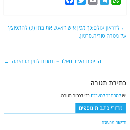
a
w
m
el
h
c
itt
ai
e
at
e
er
l
g
s
←
לדראון עולם:כך מכין איש דאעש את בתו (9) להתפוצץ
b
ra
A
על מטרה סוריה.סרטון.
o
m
p
o
p
הריסות העיר חאלב – תמונת לווין מדהימה.
→
k
כתיבת תגובה
יש
להתחבר למערכת
כדי לכתוב תגובה.
מדורי כתבות נוספים
חדשות מהעולם