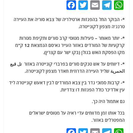
F
T
E
T
W
a
w
m
el
h
*- הבוקר החל בהפגזות ארטילריה של צבא סוריה את העיירה
c
itt
ai
e
at
טרנג'ה מצפון לקונייטרה.
e
er
l
g
s
*- יותר מאוחר – פעילות מטוסי קרב סורים ותקיפת מטרות
b
ra
A
קרקעיות של המורדים באזור העייר גא'סם הנמצאת 12 ק"מ
o
m
p
מקו הפסקת האש בגולן (בקו ישר עם קצרין).
o
p
*- דיווחים על אש טנקים סורים בפרברי קונייטרה באזור تل قبع
k
الحمرية שליד העיירה הדרוזית חאדר מצפון לקונייטרה.
*- קרבות סמוכי גדר בין צבא המורדים לבין דאעש קונייטרה ליד
עין אלד'כר כולל הפגזות דו צדדיות.
גם אתמול היה כך.
בכל אותו זמן מדווחים עדי ראיה על מטוסים ישראלים
המפטרלים באזור.
F
T
E
T
W