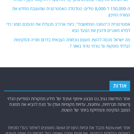
מ-150,000 ל-8,000 טילים: הטלטלה האסטרטגית שמעצבת מחדש את
המזרח התיכון
אסטרטגיית ה"הפוגה המחושבת": כיצד ארה"ב מנצלת את ההסכם הזמני כדי
למלא מאגרים ולהכין את הצעד הבא
מה ישראל מנסה להשיג מעצם נוכחותה הצבאית בדרום סוריה והתקיפות
הבלתי פוסקות על גורמי טרור באזור ?
אודות
אתר החדשות נציב.נט מבצע איסוף ועיבוד של מידע ממקורות המודיעין הגלוי
(רשתות חברתיות, עיתונות, עדויות מקומיות ועוד) על מנת להביא את תמונת
המצב המקיפה והמדויקת ביותר של השטח.
אתר Nziv.net מכבד את זכויות היוצרים ועושה מאמצים לאיתור בעלי הזכויות
ביצירות הכלולות בכתבות. אם זיהית יצירה שאתה בעל הזכויות בה ואתה מעוניין