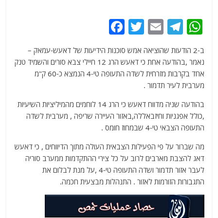
F
T
E
T
W
a
w
m
el
h
ב-2 הודעות שהוציאה אמש סוכנות הידיעות של דאעש-עמאק –
c
itt
ai
e
at
נאמר ,בהודעה אחת כי דאעש הרג 12 חיילי צבא סורים והשמיד טנק
e
er
l
g
s
אחד בקרבות מזרחית לשדה התעופה טי-4 הנמצא כ-60 ק"מ
b
ra
A
מערבית לעיר תדמור .
o
m
p
בהודעה שניה מדווח דאעש כי הרג 14 לוחמים מהמיליציות השיעיות
o
p
,כולל אפגניות וחיזבאללה,באזור העיירה שריפה , מערבית לשדה
התעופה הצבאי טי-4 שבמחוז חומס .
k
מה שברור על פי הפעילות הצבאית העולה מתוך הדיווחים , כי דאעש
דאג להצבת מארבים לרוב על כל צירי ההתקדמות ממערב סוריה
לעבר אזור תדמור ושדה התעופה טי-4 ,על מנת לבלום את
התגבורות הזורמות לאזור . התנהלות מבצעית חכמה.