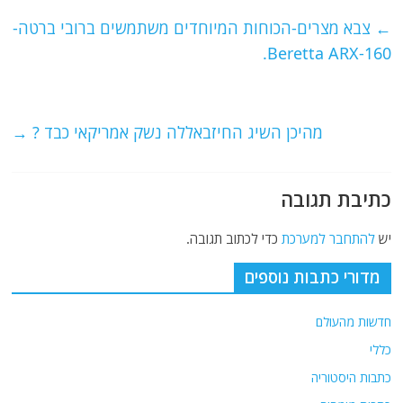
e
er
l
g
s
←
צבא מצרים-הכוחות המיוחדים משתמשים ברובי ברטה-
b
ra
A
Beretta ARX-160.
o
m
p
o
p
מהיכן השיג החיזבאללה נשק אמריקאי כבד ?
→
k
כתיבת תגובה
יש
להתחבר למערכת
כדי לכתוב תגובה.
מדורי כתבות נוספים
חדשות מהעולם
כללי
כתבות היסטוריה