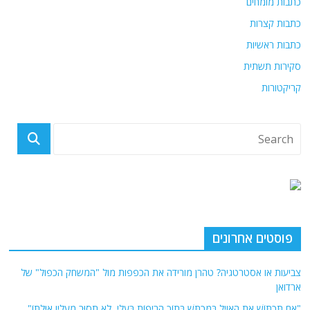
כתבות מומחים
כתבות קצרות
כתבות ראשיות
סקירות תשתית
קריקטורות
פוסטים אחרונים
צביעות או אסטרטגיה? טהרן מורידה את הכפפות מול "המשחק הכפול" של
ארדואן
"אִם תִּכְתּוֹשׁ אֶת הָאֱוִיל בַּמַּכְתֵּשׁ בְּתוֹךְ הָרִיפוֹת בַּעֱלִי, לֹא תָסוּר מֵעָלָיו אִוַּלְתּוֹ"