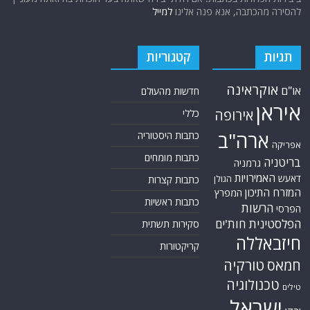
להסירה מהכתבה, אנא פנה אלינו
למייל
תגיות
קטגוריות
אוקראינה
או"ם
חדשות מהעולם
איראן
אירופה
כללי
ארה"ב
כתבות היסטוריה
אפריקה
כתבות מומחים
בריטניה
גרמניה
האמירויות
דאעש
הגולן
כתבות קצרות
המזרח התיכון
המפרץ
כתבות ראשיות
הרשות
הפרסי
הפלסטינית
חות'ים
סקירות תשתית
חיזבאללה
קריקטורות
טורקיה
חמאס
טכנולוגיה
טילים
ישראל