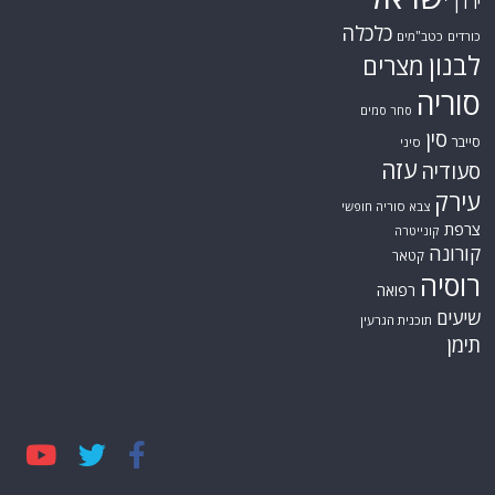
ירדן
כלכלה
כורדים
כטב"מים
לבנון
מצרים
סוריה
סחר סמים
סין
סייבר
סיני
עזה
סעודיה
עירק
צבא סוריה חופשי
צרפת
קונייטרה
קורונה
קטאר
רוסיה
רפואה
שיעים
תוכנית הגרעין
תימן