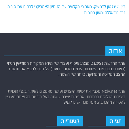
בין וושינגטון לדמשק: מאחורי הקלעים של הניסיון האמריקני לרתום את סוריה
נגד חזבאללה ומאזן הכוחות
אודות
אתר החדשות נציב.נט מבצע איסוף ועיבוד של מידע ממקורות המודיעין הגלוי
(רשתות חברתיות, עיתונות, עדויות מקומיות ועוד) על מנת להביא את תמונת
המצב המקיפה והמדויקת ביותר של השטח.
אתר Nziv.net מכבד את זכויות היוצרים ועושה מאמצים לאיתור בעלי הזכויות
ביצירות הכלולות בכתבות. אם זיהית יצירה שאתה בעל הזכויות בה ואתה מעוניין
להסירה מהכתבה, אנא פנה אלינו
למייל
תגיות
קטגוריות