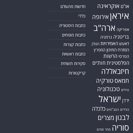
אוקראינה
או"ם
חדשות מהעולם
איראן
אירופה
כללי
ארה"ב
כתבות היסטוריה
אפריקה
כתבות מומחים
בריטניה
גרמניה
האמירויות
דאעש
הגולן
כתבות קצרות
המזרח התיכון
המפרץ
כתבות ראשיות
הרשות
הפרסי
הפלסטינית
חות'ים
סקירות תשתית
חיזבאללה
קריקטורות
טורקיה
חמאס
טכנולוגיה
טילים
ישראל
ירדן
כלכלה
כורדים
כטב"מים
לבנון
מצרים
סוריה
סחר סמים