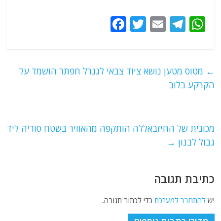
F
T
E
T
W
a
w
m
el
h
c
itt
ai
e
at
e
er
l
g
s
←
מטוס מטען נושא ציוד צבאי לגנרל חפתר הושמד על
b
ra
A
הקרקע בלוב
o
m
p
o
p
מכונית של החיזבאללה הותקפה מהאוויר בשטח סוריה ליד
k
גבול לבנון
→
כתיבת תגובה
יש
להתחבר למערכת
כדי לכתוב תגובה.