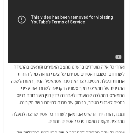
ואחרי כל אלה מוטרדים ברש"פ ממצב האסירים וקוראים בהתמדה
לשחרורם, כשגם האסירים מכריזים על צעדי מחאה כולל החזרת
ארוחות ונעילת אגפים. לצד זאת פנה אסמאעיל הניה, ראש הלשכה
המדינית של חמא"ס למלך סעודיה בקריאה לשחרר את עצירי
החמא"ס בממלכה שהועמדו לאחרונה לדין בגין מעורבותם בגיוס
כספים לארגוני הטרור, בנימוק של סכנה לחייהם בשל הקורונה.
ומנגד, הורה יו"ר הרש"פ אבו מאזן לשחרר כל אסיר שריצה למעלה
ממחצית תקופת מאסרו פרט לאסירים חמורים.
ואחרי כל אלה מתחילה להתבהר בעיית ההשלכות הכלכליות של