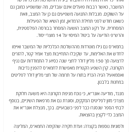
המשבר, כאשר רבבות פועלים אינם עובדים, מה שמשפיע כמובן גם
על השווקים. מגבלות התנועה משפיעים גם כן על המצב, וזאת
כשאנו חודש לפני תחילת הרמדאן, זמן השיא של הפעילות
המסחרית. על רקע המצב הושעה המסחר בבורסה הפלסטינית,
והרש"פ הודיעה על ביטול המיסוי על 14 מוצרי יסוד.
בחמא"ס גם גילו מוטרדות מההשלכות הכלכליות של המשבר ואיימו
לחדש את האלימות, עד שקיבלו התחייבות מצד אמיר קטר, להזרים
לרצועה סך 150 מליון דולר לחצי שנה כסיוע ל התמודדות עם נגיף
הקורונה. קרן השפע הקטרית מאפשרת לחמא"ס להפגין נדיבות
ואסמאעיל הניה הכריז בתורו על תרומה של חצי מליון דולר לפליטים
במחנות בלבנון.
מנגד, מודיעה אונר"א, כי נוכח מגיפת הקורונה היא משעה חלוקת
מצרכי מזון לפליטים הנזקקים, וסוגרת גם את מרפאות השיניים, בנוסף
לבתי הספר שנסגרו כבר לפני כשבועיים. בכך, מנצלת אונר"א את
המצב כדי לקצץ בהוצאות.
ולסוגיות נוספות בקצרה: ועדת חקירה שהקימה החמא"ס, המליצה