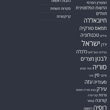
כתבות ראשיות
המפרץ הפרסי
הרשות הפלסטינית
סקירות תשתית
חות'ים
קריקטורות
חיזבאללה
טורקיה
חמאס
טכנולוגיה
טילים
ישראל
ירדן
כלכלה
כורדים
כטב"מים
לבנון
מצרים
סוריה
סחר סמים
סין
סייבר
סיני
עזה
סעודיה
עירק
צבא סוריה חופשי
צרפת
קונייטרה
קורונה
קטאר
רוסיה
רפואה