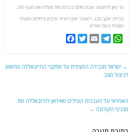
עד כאן להשבוע: שבת שלום בברכת ויסר מעלינו את הנגף הזה.
קרדיט: יעקב סבג. לשעבר יועץ לענייני ערבים ביחידות המנהל
האזרחי בעזה ואיו"ש
F
T
E
T
W
a
w
m
el
h
c
itt
ai
e
at
e
er
l
g
s
←
ישראל מגבירה התצפית על מתקני החיזבאללה מחשש
b
ra
A
לניצול מצב
o
m
p
o
p
האחראי על העברות הטילים מאיראן לחיזבאללה מת
k
מנגיף הקורונה
→
כתיבת תגובה