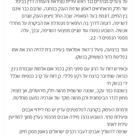
על צעדים מנהליים נגד ראש עיריית נוציראת והעמדה לדין כביכול
של חלק מהאחראים לאסון שרפת הענק במחנה, שרובם כבר אינם
בין החיים, דוגמת בעל המאפיה שבה החל פיצוץ הענק שגרם
לשריפה. דוגמה לדרך בה החמא"ס מנטרלת את הביקורת על מחדלי
אנשיה. השבוע נפטרו עוד שניים מפצועי השריפה, ובכך, עלה
מספר הנספים ל- 22.
ועוד ברצועה, פעיל ג"האד אסלאמי בעיירה בית להייה הרג את אמו
בפליטת כדור כששיחק בנשקו.
ובאיו"ש דווח על הרוג עם סימני חנק בכפר אום אלתות שבגזרת ג'נין.
כנראה שמדובר ברצח על רקע פלילי. כן דווח על קרב כנופיות שכלל
ירי בנשק חי
בשכונת כפר עקב, שכונה שרשמית מהווה חלק מירושלים, אך מצויה
מחוץ לגדר הביטחונית ולכן מהווה מוקד של אנרכיה כמעט מוחלטת.
ולמרות העיסוק בקורונה לפלסטינים עדיין יש כוח ליידויי אבנים
ופעילות טרור. השבוע נהרג מיידה אבנים מהכפר נעלין סמוך למודיעין
עילית לאחר
שניסה להשליך אבנים לעבר רכבים ישראלים באופן מסכן חיים.