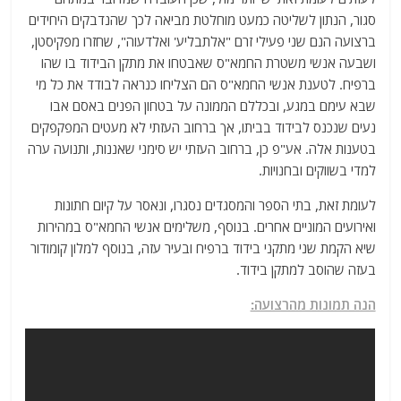
סגור, הנתון לשליטה כמעט מוחלטת מביאה לכך שהנדבקים היחידים
ברצועה הנם שני פעילי זרם "אלתבליע' ואלדעוה", שחזרו מפקיסטן,
ושבעה אנשי משטרת החמא"ס שאבטחו את מתקן הבידוד בו שהו
ברפיח. לטענת אנשי החמא"ס הם הצליחו כנראה לבודד את כל מי
שבא עימם במגע, ובכללם הממונה על בטחון הפנים באסם אבו
נעים שנכנס לבידוד בביתו, אך ברחוב העזתי לא מעטים המפקפקים
בטענות אלה. אע"פ כן, ברחוב העזתי יש סימני שאננות, ותנועה ערה
למדי בשווקים ובחנויות.
לעומת זאת, בתי הספר והמסגדים נסגרו, ונאסר על קיום חתונות
ואירועים המוניים אחרים. בנוסף, משלימים אנשי החמא"ס במהירות
שיא הקמת שני מתקני בידוד ברפיח ובעיר עזה, בנוסף למלון קומודור
בעזה שהוסב למתקן בידוד.
הנה תמונות מהרצועה: