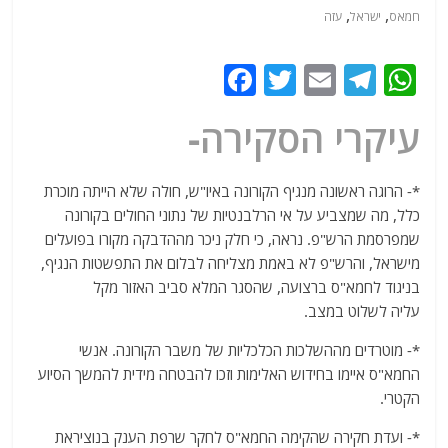
,
,
חמאס
ישראל
עזה
F
T
E
T
W
a
w
m
el
h
עיקרי הסקירה-
c
itt
ai
e
at
e
er
l
g
s
*- הרוגה ראשונה מנגיף הקורונה באיו"ש, חולה שלא הייתה מוכרת
b
ra
A
כלל, מה שמצביע על אי הרלבנטיות של נתוני החולים בקורונה
o
m
p
שמפרסמת הרש"פ. נראה, כי חלק ניכר מההדבקה מקורו בפועלים
o
p
מישראל, והרש"פ לא באמת מצליחה לבלום את התפשטות הנגיף,
בניגוד לחמא"ס ברצועה, שהסגר המלא סביב האזור מקל
k
עליה לשלוט במצב.
*- מוטרדים מההשלכות הכלכליות של משבר הקורונה. אנשי
החמא"ס איימו בחידוש האלימות וזכו להבטחה מידית להמשך הסיוע
הקטרי.
*- ועדת חקירה שהקימה החמא"ס לחקר שרפת הענק בנוציראת