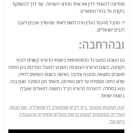
ממליצה להעמיד לדין את אחד מהרוגי השרפה. עוד דרך להשתקת
ביקורת על בכירי החמא"ס.
*- מחבל מהכפר נעלין נורה למוות לאחר שהשליך אבנים לעבר
רכבים ישראליים.
ובהרחבה:
גם השבוע כמעט כל ההתפתחויות בשטחי הרש"פ קשורות לנגיף
הקורונה, כשגם הרש"פ הצטרפה השבוע למעגל המדינות בהן נפטרו
תושבים כתוצאה מהנגיף ומדובר באישה בשנות השישים לחייה,
שלא הייתה מטופלת עד ליום פטירתה, ולאחר מכן הסתבר שגם בנה
נגוע במחלה. להערכת הרש"פ הנ"ל נחשפה לפועלים שעבדו
בשטח ישראל.
הנה תמונות מהכפר בית לקיא שממערב לראמאללה, שם מנסה
העירייה המקומית למנוע כניסת פועלים החוזרים מהעבודה
בישראל: