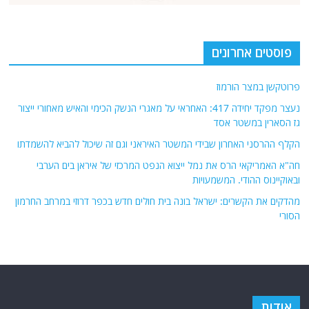
פוסטים אחרונים
פרוטקשן במצר הורמוז
נעצר מפקד יחידה 417: האחראי על מאגרי הנשק הכימי והאיש מאחורי ייצור
גז הסארין במשטר אסד
הקלף ההרסני האחרון שבידי המשטר האיראני וגם זה שיכול להביא להשמדתו
חה"א האמריקאי הרס את נמל ייצוא הנפט המרכזי של איראן בים הערבי
ובאוקיינוס ההודי. המשמעויות
מהדקים את הקשרים: ישראל בונה בית חולים חדש בכפר דרוזי במרחב החרמון
הסורי
אודות