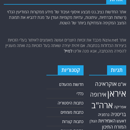
אתר החדשות נציב.נט מבצע איסוף ועיבוד של מידע ממקורות המודיעין הגלוי
(רשתות חברתיות, עיתונות, עדויות מקומיות ועוד) על מנת להביא את תמונת
המצב המקיפה והמדויקת ביותר של השטח.
אתר Nziv.net מכבד את זכויות היוצרים ועושה מאמצים לאיתור בעלי הזכויות
ביצירות הכלולות בכתבות. אם זיהית יצירה שאתה בעל הזכויות בה ואתה מעוניין
להסירה מהכתבה, אנא פנה אלינו
למייל
תגיות
קטגוריות
אוקראינה
או"ם
חדשות מהעולם
איראן
אירופה
כללי
ארה"ב
כתבות היסטוריה
אפריקה
כתבות מומחים
בריטניה
גרמניה
האמירויות
דאעש
הגולן
כתבות קצרות
המזרח התיכון