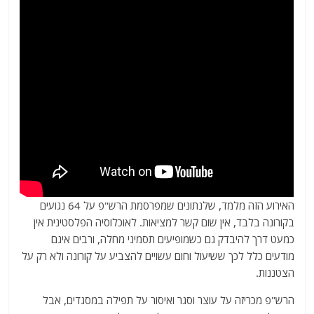
האירוע הזה מלמד, שלנתונים שמפרסמת הרש"פ על 64 נגועים
בקורונה בלבד, אין שום קשר למציאות. לאוכלוסיה הפלסטינית אין
כמעט דרך להיבדק גם כשמופיעים תסמיני מחלה, ורבים אינם
מודעים כלל לכך ששיעול וחום עשויים להצביע על קורונה ולא רק על
הצטננות.
הרש"פ מכריזה על עוצר וסגר ואיסור על תפילה במסגדים, אבל