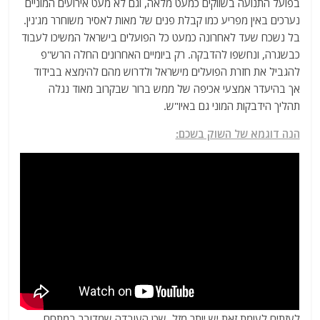
בפועל התנועה בשווקים כמעט מלאה, וגם לא מעט אירועים המוניים
נערכים באין מפריע כמו קבלת פנים של מאות לאסיר משוחרר מג'נין.
בל נשכח שעד לאחרונה כמעט כל הפועלים בישראל המשיכו לעבוד
כבשגרה, ונחשפו להדבקה. רק ביומיים האחרונים החלה הרש"פ
להגביל את חזרת הפועלים מישראל ולדרוש מהם להימצא בבידוד
אך בהיעדר אמצעי אכיפה של ממש ברור שבקרוב מאוד נגלה
תהליך הידבקות המוני גם באיו"ש.
הנה דוגמא של השוק בשכם:
לעזתים לעומת זאת יש יותר מזל, שכן העובדה שמדובר במתחם