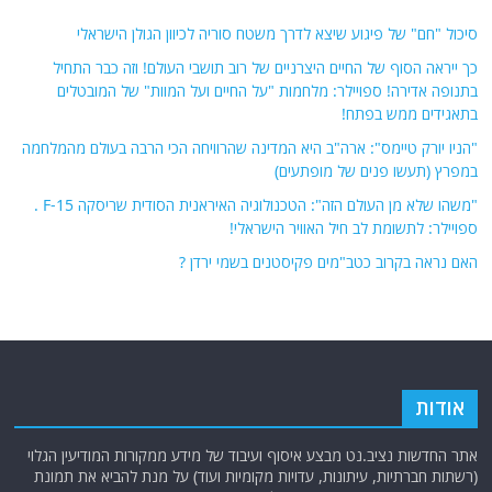
סיכול "חם" של פיגוע שיצא לדרך משטח סוריה לכיוון הגולן הישראלי
כך ייראה הסוף של החיים היצרניים של רוב תושבי העולם! וזה כבר התחיל
בתנופה אדירה! ספויילר: מלחמות "על החיים ועל המוות" של המובטלים
בתאגידים ממש בפתח!
"הניו יורק טיימס": ארה"ב היא המדינה שהרוויחה הכי הרבה בעולם מהמלחמה
במפרץ (תעשו פנים של מופתעים)
"משהו שלא מן העולם הזה": הטכנולוגיה האיראנית הסודית שריסקה F-15 .
ספויילר: לתשומת לב חיל האוויר הישראלי!
האם נראה בקרוב כטב"מים פקיסטנים בשמי ירדן ?
אודות
אתר החדשות נציב.נט מבצע איסוף ועיבוד של מידע ממקורות המודיעין הגלוי
(רשתות חברתיות, עיתונות, עדויות מקומיות ועוד) על מנת להביא את תמונת