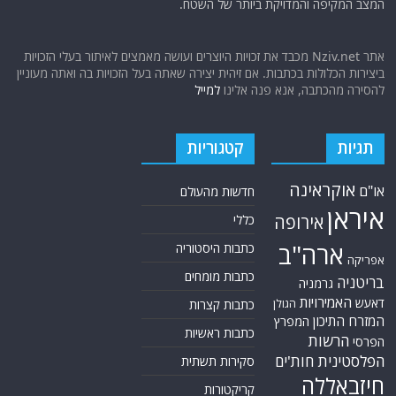
המצב המקיפה והמדויקת ביותר של השטח.
אתר Nziv.net מכבד את זכויות היוצרים ועושה מאמצים לאיתור בעלי הזכויות
ביצירות הכלולות בכתבות. אם זיהית יצירה שאתה בעל הזכויות בה ואתה מעוניין
להסירה מהכתבה, אנא פנה אלינו
למייל
תגיות
קטגוריות
אוקראינה
או"ם
חדשות מהעולם
איראן
אירופה
כללי
ארה"ב
כתבות היסטוריה
אפריקה
כתבות מומחים
בריטניה
גרמניה
האמירויות
דאעש
הגולן
כתבות קצרות
המזרח התיכון
המפרץ
כתבות ראשיות
הרשות
הפרסי
הפלסטינית
חות'ים
סקירות תשתית
חיזבאללה
קריקטורות