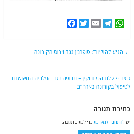
F
T
E
T
W
a
w
m
el
h
c
itt
ai
e
at
e
er
l
g
s
←
הגיע להוליווד: סופרמן נגד וירוס הקורונה
b
ra
A
o
m
p
o
p
כיצד פועלת הכלורוקין – תרופה נגד המלריה המאושרת
לטיפול בקורונה בארה"ב
→
k
כתיבת תגובה
יש
להתחבר למערכת
כדי לכתוב תגובה.