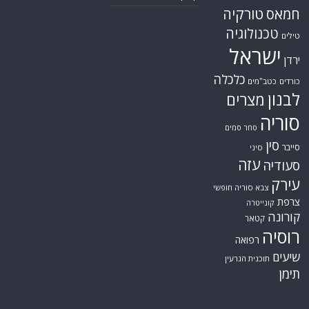
טורקיה
חמאס
טכנולוגיה
טילים
ישראל
ירדן
כלכלה
כורדים
כטב"מים
לבנון
מצרים
סוריה
סחר סמים
סין
סייבר
סיני
עזה
סעודיה
עירק
צבא סוריה חופשי
צרפת
קונייטרה
קורונה
קטאר
רוסיה
רפואה
שיעים
תוכנית הגרעין
תימן