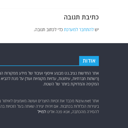
k
כתיבת תגובה
יש
להתחבר למערכת
כדי לכתוב תגובה.
אודות
אתר החדשות נציב.נט מבצע איסוף ועיבוד של מידע ממקורות המוד
(רשתות חברתיות, עיתונות, עדויות מקומיות ועוד) על מנת להבי
המקיפה והמדויקת ביותר של השטח.
אתר Nziv.net מכבד את זכויות היוצרים ועושה מאמצים לאיתור 
ביצירות הכלולות בכתבות. אם זיהית יצירה שאתה בעל הזכויות בה ו
להסירה מהכתבה, אנא פנה אלינו
למייל