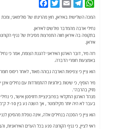
F
T
E
T
W
a
w
m
el
h
המכה השלישית באיראן, חוץ מהריגתו של סולימאני, ומכת 
c
itt
ai
e
at
e
er
l
g
s
נחילי ארבה מהמדבר פולשים לאיראן.
בתקופה בה איראן חווה התפרצות מסיבית של נגיף הקורונה,
b
ra
A
איראן.
o
m
p
רזה מיר, דובר הארגון האיראני להגנת הצומח, אמר כי נחי
o
p
באמצעות חומרי הדברה.
k
הוא ציין כי צפיפות הארבה גבוהה מאוד, לאחר ריסוס חומרי הד
מיר הוסיף, כי שיטות ביולוגיות להתמודדות עם נחילים אינ
מזיק בהרבה".
מנהל הארגון החקלאי בפרובינציית ח'וזיסטן אישר, כי נחי
בעבר לא היה יותר מקילומטר , אך השנה נע בין 7-10 ק"מ.
הוא ציין כי הסכנה בנחילים אלה, אינה נופלת מהסיכון לנג