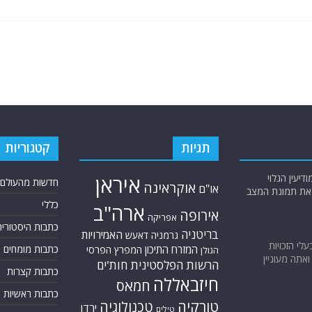
תגיות
קטגוריות
יעין הגלוי
איראן
חדשות מהעולם
אוקראינה
או"ם
א את תמונת המצב
כללי
ארה"ב
אירופה
אפריקה
כתבות היסטוריה
בריטניה
האמירויות
גרמניה
דאעש
בעלי הזכויות
המזרח התיכון
כתבות מומחים
המפרץ הפרסי
הגולן
אתה מעוניין
הרשות הפלסטינית
חות'ים
כתבות קצרות
חיזבאללה
חמאס
כתבות ראשיות
טורקיה
טכנולוגיה
ירדן
טילים