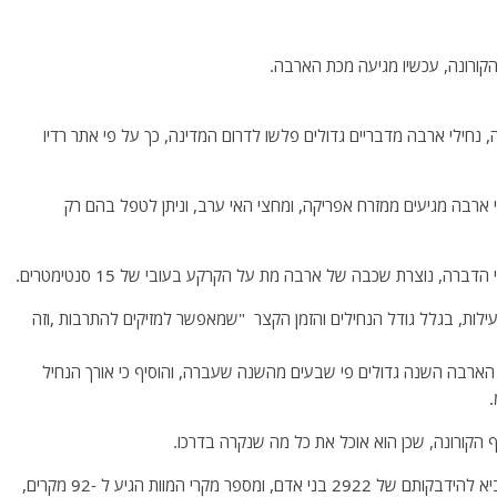
הקורונה, עכשיו מגיעה מכת הארבה.
 נחילי ארבה מדבריים גדולים פלשו לדרום המדינה, כך על פי אתר רדיו
לי ארבה מגיעים ממזרח אפריקה, ומחצי האי ערב, וניתן לטפל בהם רק
ברה, נוצרת שכבה של ארבה מת על הקרקע בעובי של 15 סנטימטרים.
ן יעילות, בגלל גודל הנחילים והזמן הקצר "שמאפשר למזיקים להתרבות ,וזה
לי הארבה השנה גדולים פי שבעים מהשנה שעברה, והוסיף כי אורך הנחיל
יף הקורונה, שכן הוא אוכל את כל מה שנקרה בדרכו.
ראוי לציין, כי נגיף הקורונה פגע בכל הערים האיראניות, והביא להידבקותם של 2922 בני אדם, ומספר מקרי המוות הגיע ל -92 מקרים,