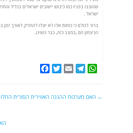
שהוצבו בפניו כמו כיבוש יישובים ישראלים בגליל והחז
ישראל .
ברור לכולם כי כוחות אלו לא יוכלו להחזיק לאורך זמ
הניצחון הם ,במצב כזה, כבר השיגו.
F
T
E
T
W
a
w
m
el
h
c
itt
ai
e
at
e
er
l
g
s
←
האם מערכות ההגנה האווירית הסורית החלו ל
b
ra
A
o
m
p
o
p
האו