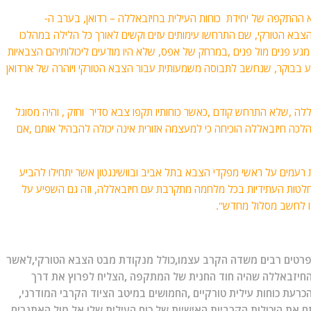
 ההתקפה של יחידת כוחות העילית בחיזבאללה – רדואן, בערב ה-
ידי הצבא הטורקי, שם התרחשו עימותים עזים וקשים לאורך כל הלילה במהלכו
י מגע פנים מול פנים ,במרחק של אפס, שלא היו מודעים ליכולותיהם הצבאיות
ע בבוקר, שנחשב לתבוסה משמעותית עבור הצבא הטורקי ויוהרה של ארדואן
לה ,שלא התרחש קודם ,כאשר כוחותיו תקפו צבא סדיר וחזק , והיה מסוגל
כה חיזבאללה הוכיחה כי למעצמה אזורית אינה יכולה להבהיל אותם ,אם
רעמים על ראשי מפקדי הצבא בתל אביב ובוושינגטון אשר יתחילו להביע
ההחלטות העתידיות בכל מלחמה מתקרבת עם חיזבאללה, וזה גם השפיע על
ילו לחשב מסלול מחדש".
 פרטים רבים משדה הקרב עצמו,כולל מנקודת מבט הצבא הטורקי,לאשר
 החיזבאללה שהיה חוד החנית של המתקפה ,הצליח לפרוץ את דרך
כרעת כוחות עילית טורקיים ,החמושים במיטב הציוד הקרבי המודרני,
ח את היכולות הקרביות האישיות של כוח העילית שלו אל מול האתגרים