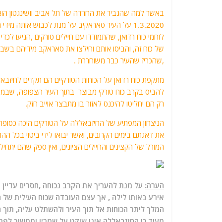
באשר למה שהגביר את החרדה של תל אביב וושינגטון הוא
1.3.2020 על העיר סאראקיב על מנת לכבוש אותה מ
לוחמי כוח רדואן, שהתמודדו עם חיילים טורקים ,הגיעו לכד
של כוח זה, והביסו אותם וחילצו את סאראקב מידיהם בשב
,שהכריז שהעיר כבר משוחררת .
מתקפת כוח רדואן על הכוחות הטורקיים הם תקדים לחיזבאל
להביס בקרב כוח טורקי מבוצר בתוך העיר הצפופה, שבמהל
רק הם יחליטו להיכנס לאזור בו מתבצר אוייב חזק.
הניצחון המפתיע של החיזבאללה על הטורקים היכה כסופת 
את דאגתם בימים הקרובים, ואשר יבואו לידי ביטוי בכל 
המורל של הקצינים והחיילים הציונים, ואין ספק שהם יתח
הערה:
על מנת להעריך את הקרב נכוחה ,חסרים עדיין
אירע באותו לילה , אך עצם העובדה שכוח העילית של
המלך ליתר הכוחות אל תוך העיר ולהשתלט עליה, תוך ה
מעיד כי החיזבאללה אינו שוקט על שמריו וממשיך לפת