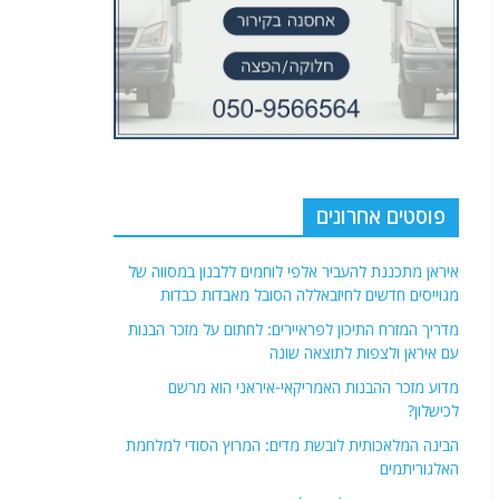
פוסטים אחרונים
איראן מתכננת להעביר אלפי לוחמים ללבנון במסווה של
מגוייסים חדשים לחיזבאללה הסובל מאבדות כבדות
מדריך המזרח התיכון לפראיירים: לחתום על מזכר הבנות
עם איראן ולצפות לתוצאה שונה
מדוע מזכר ההבנות האמריקאי-איראני הוא מרשם
לכישלון?
הבינה המלאכותית לובשת מדים: המרוץ הסודי למלחמת
האלגוריתמים
אם אתה מתכננים להגיע לפריס בימים הקרובים – תחשבו
שוב! אזעקה אדומה ב-35 מחוזות צרפתיים