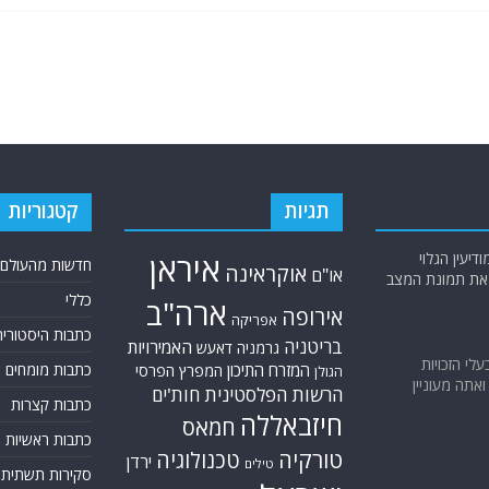
תגיות
קטגוריות
יעין הגלוי
איראן
חדשות מהעולם
אוקראינה
או"ם
א את תמונת המצב
כללי
ארה"ב
אירופה
אפריקה
כתבות היסטוריה
בריטניה
האמירויות
גרמניה
דאעש
בעלי הזכויות
המזרח התיכון
כתבות מומחים
המפרץ הפרסי
הגולן
אתה מעוניין
הרשות הפלסטינית
חות'ים
כתבות קצרות
חיזבאללה
חמאס
כתבות ראשיות
טורקיה
טכנולוגיה
ירדן
טילים
סקירות תשתית