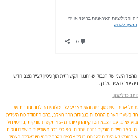
צד השני של הגבול ש-"חגגו" תקשורתית תוך ניסיון לצייר מצב חדש
יה יכול להעיד על כך.
ותב כדלקמן:
תל אביב וושינגטון, היות והוא מצביע על יכולותיו ההולכות וגוברות של
ד בשערי הערים המרכזיות בגבולות מחוז חאלב, בהם התמודד כוח העילית
של החיזבאללה – כוח רדואן – وحدة الرضوان, במהלך שבוע שלם, עם הצבא הטורקי והדוף יותר מ -15 תקיפות טורקיות ,בחיפוי חיל
האוויר,כך שהם לא הצליחו להתקדם אפילו סנטימטר, ויותר מ -150 חיילים טורקים נהרגו ויותר מ -30 כלי רכב משוריינים הושמדו וגופות
א הטורקי לא הצליח לפנותם בגלל צלפים מקרב לוחמי חיזבאללה הצמידו