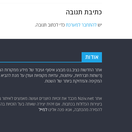
k
כתיבת תגובה
יש
להתחבר למערכת
כדי לכתוב תגובה.
אודות
אתר החדשות נציב.נט מבצע איסוף ועיבוד של מידע ממקורות המוד
(רשתות חברתיות, עיתונות, עדויות מקומיות ועוד) על מנת להבי
המקיפה והמדויקת ביותר של השטח.
אתר Nziv.net מכבד את זכויות היוצרים ועושה מאמצים לאיתור 
ביצירות הכלולות בכתבות. אם זיהית יצירה שאתה בעל הזכויות בה ו
להסירה מהכתבה, אנא פנה אלינו
למייל