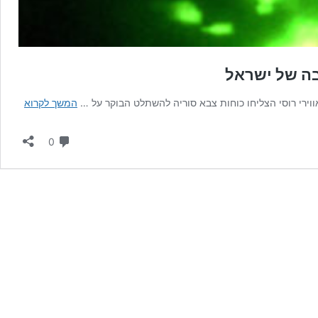
בה של ישראל
קרב
וירי רוסי הצליחו כוחות צבא סוריה להשתלט הבוקר על …
המשך לקרוא
לילי
של
תגובות
0
החיזב
שחייב
להסב
את
תשומ
לבה
של
ישראל