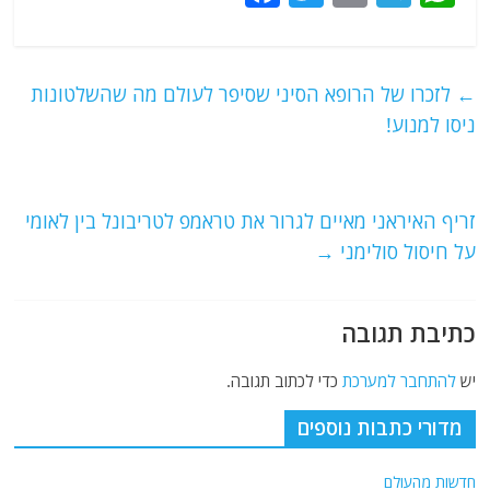
a
w
m
el
h
c
itt
ai
e
at
e
er
l
g
s
←
לזכרו של הרופא הסיני שסיפר לעולם מה שהשלטונות
b
ra
A
ניסו למנוע!
o
m
p
o
p
זריף האיראני מאיים לגרור את טראמפ לטריבונל בין לאומי
k
על חיסול סולימני
→
כתיבת תגובה
יש
להתחבר למערכת
כדי לכתוב תגובה.
מדורי כתבות נוספים
חדשות מהעולם