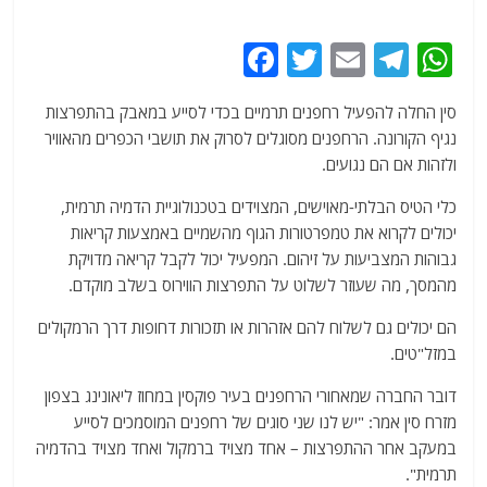
F
T
E
T
W
a
w
m
el
h
סין החלה להפעיל רחפנים תרמיים בכדי לסייע במאבק בהתפרצות
c
itt
ai
e
at
נגיף הקורונה. הרחפנים מסוגלים לסרוק את תושבי הכפרים מהאוויר
e
er
l
g
s
ולזהות אם הם נגועים.
b
ra
A
כלי הטיס הבלתי-מאוישים, המצוידים בטכנולוגיית הדמיה תרמית,
o
m
p
יכולים לקרוא את טמפרטורות הגוף מהשמיים באמצעות קריאות
o
p
גבוהות המצביעות על זיהום. המפעיל יכול לקבל קריאה מדויקת
מהמסך, מה שעוזר לשלוט על התפרצות הווירוס בשלב מוקדם.
k
הם יכולים גם לשלוח להם אזהרות או תזכורות דחופות דרך הרמקולים
במזל"טים.
דובר החברה שמאחורי הרחפנים בעיר פוקסין במחוז ליאונינג בצפון
מזרח סין אמר: "יש לנו שני סוגים של רחפנים המוסמכים לסייע
במעקב אחר ההתפרצות – אחד מצויד ברמקול ואחד מצויד בהדמיה
תרמית".