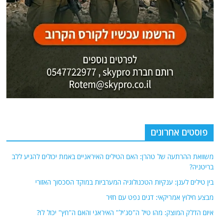
פוסטים אחרונים
משוואת ההרתעה של טהרן: האם הטילים האיראניים באמת יכולים להגיע ללב
בריטניה?
בין טילים לענן: ענקיות הטכנולוגיה המערביות במוקד הסכסוך האזורי
מבצע חילוץ אמריקאי: דגים נפט עם חזיר
איום הדלק המוצק: מהו טיל ה"סג'יל" האיראני והאם ה"חץ" יכול לו?