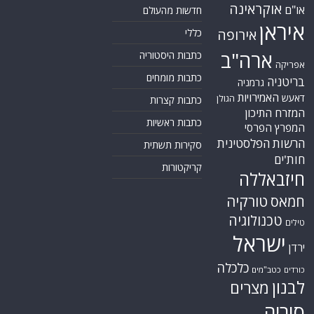
אוקראינה
או"ם
חדשות מהעולם
איראן
אירופה
כללי
ארה"ב
כתבות היסטוריה
אפריקה
כתבות מומחים
בריטניה
גרמניה
האמירויות
דאעש
הגולן
כתבות קצרות
המזרח התיכון
כתבות ראשיות
המפרץ הפרסי
הרשות הפלסטינית
סקירות תשתית
חות'ים
קריקטורות
חיזבאללה
טורקיה
חמאס
טכנולוגיה
טילים
ישראל
ירדן
כלכלה
כורדים
כטב"מים
לבנון
מצרים
סוריה