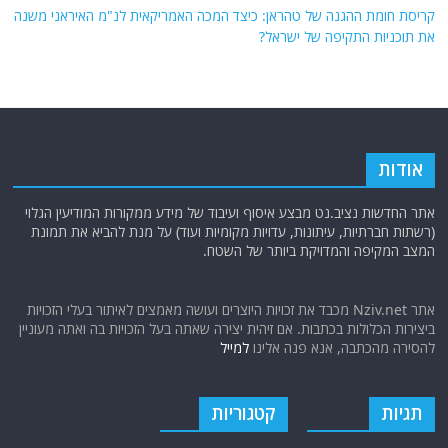
קריסת חומת ההגנה של טהראן: כיצד המכה האמריקאית לנ"מ האיראני משנה
את תוכניות התקיפה של ישראל?
אודות
אתר החדשות נציב.נט מבצע איסוף ועיבוד של מידע ממקורות המודיעין הגלוי
(רשתות חברתיות, עיתונות, עדויות מקומיות ועוד) על מנת להביא את תמונת
המצב המקיפה והמדויקת ביותר של השטח.
אתר Nziv.net מכבד את זכויות היוצרים ועושה מאמצים לאיתור בעלי הזכויות
ביצירות הכלולות בכתבות. אם זיהית יצירה שאתה בעל הזכויות בה ואתה מעוניין
להסירה מהכתבה, אנא פנה אלינו
למייל
תגיות
קטגוריות