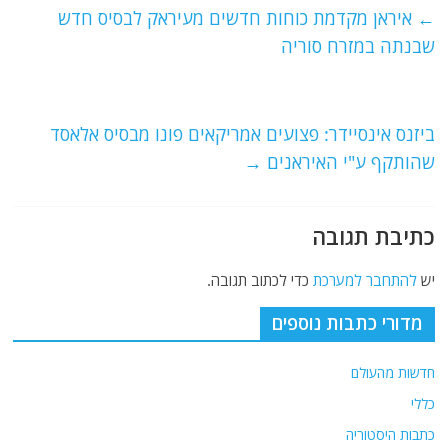
e
er
l
g
s
←
איראן מקדמת כוחות חדשים מעיראק לבסיס חדש
b
ra
A
שבנתה במזרח סוריה
o
m
p
o
p
ביזנס אינסיידר: פצועים אמריקאים פונו מבסיס אלאסד
k
שהותקף ע"י האיראנים
→
כתיבת תגובה
יש
להתחבר למערכת
כדי לכתוב תגובה.
מדורי כתבות נוספים
חדשות מהעולם
כללי
כתבות היסטוריה