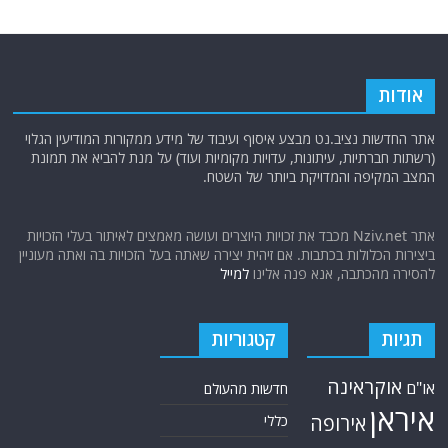
אודות
אתר החדשות נציב.נט מבצע איסוף ועיבוד של מידע ממקורות המודיעין הגלוי
(רשתות חברתיות, עיתונות, עדויות מקומיות ועוד) על מנת להביא את תמונת
המצב המקיפה והמדויקת ביותר של השטח.
אתר Nziv.net מכבד את זכויות היוצרים ועושה מאמצים לאיתור בעלי הזכויות
ביצירות הכלולות בכתבות. אם זיהית יצירה שאתה בעל הזכויות בה ואתה מעוניין
להסירה מהכתבה, אנא פנה אלינו
למייל
תגיות
קטגוריות
אוקראינה
או"ם
חדשות מהעולם
איראן
אירופה
כללי