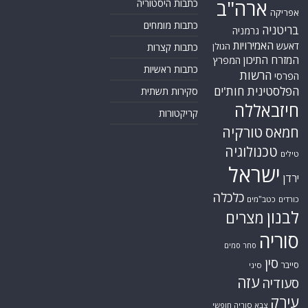
ארה"ב
כתבות היסטוריה
אפריקה
כתבות מומחים
בריטניה
גרמניה
האמירויות
דאעש
הגולן
כתבות קצרות
המזרח התיכון
המפרץ
כתבות ראשיות
הרשות
הפרסי
הפלסטינית
חות'ים
סקירות תשתית
חיזבאללה
קריקטורות
טורקיה
חמאס
טכנולוגיה
טילים
ישראל
ירדן
כלכלה
כורדים
כטב"מים
לבנון
מצרים
סוריה
סחר סמים
סין
סייבר
סיני
עזה
סעודיה
עירק
צבא סוריה חופשי