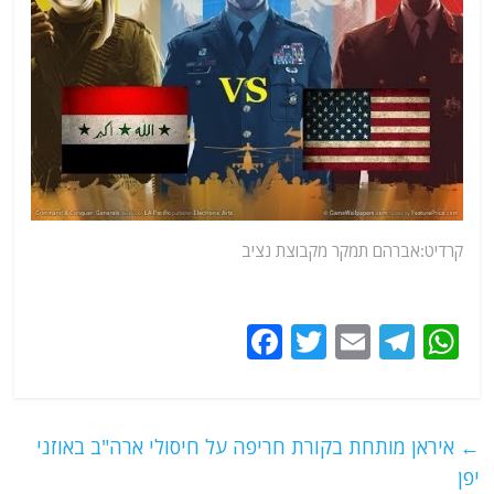
קרדיט:אברהם תמקר מקבוצת נציב
F
T
E
T
W
a
w
m
el
h
c
itt
ai
e
at
e
er
l
g
s
←
איראן מותחת בקורת חריפה על חיסולי ארה"ב באוזני
b
ra
A
יפן