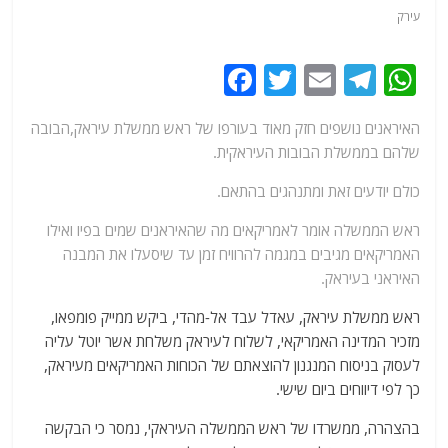
עירק
F
T
E
T
W
a
w
m
el
h
האיראנים נושפים חזק מאוד בעורפו של ראש ממשלת עיראק,הבובה
c
itt
ai
e
at
שלהם בממשלת הבובות העיראקית.
e
er
l
g
s
כולם יודעים זאת ומתנהגים בהתאם.
b
ra
A
o
m
p
ראש הממשלה אומר לאמריקאים מה שהאיראנים שמים בפיו ואילו
האמריקאים מגיבים במגמה להרוויח זמן עד שיסעלו את המבנה
o
p
האיראני בעיראק.
k
ראש ממשלת עיראק, עאדל עבד אל-מהדי, ביקש ממייק פומפאו,
מזכיר המדינה האמריקאי, לשלוח לעיראק משלחת אשר יוטל עליה
לעסוק בניסוח המנגנון להוצאתם של הכוחות האמריקאים מעיראק,
כך לפי דיווחים ביום שישי.
בהצהרה, ממשרדו של ראש הממשלה העיראקי, נמסר כי הבקשה