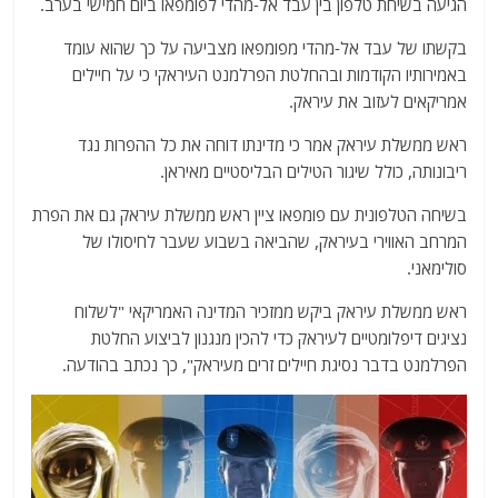
הגיעה בשיחת טלפון בין עבד אל-מהדי לפומפאו ביום חמישי בערב.
בקשתו של עבד אל-מהדי מפומפאו מצביעה על כך שהוא עומד
באמירותיו הקודמות ובהחלטת הפרלמנט העיראקי כי על חיילים
אמריקאים לעזוב את עיראק.
ראש ממשלת עיראק אמר כי מדינתו דוחה את כל ההפרות נגד
ריבונותה, כולל שיגור הטילים הבליסטיים מאיראן.
בשיחה הטלפונית עם פומפאו ציין ראש ממשלת עיראק גם את הפרת
המרחב האווירי בעיראק, שהביאה בשבוע שעבר לחיסולו של
סולימאני.
ראש ממשלת עיראק ביקש ממזכיר המדינה האמריקאי "לשלוח
נציגים דיפלומטיים לעיראק כדי להכין מנגנון לביצוע החלטת
הפרלמנט בדבר נסיגת חיילים זרים מעיראק", כך נכתב בהודעה.