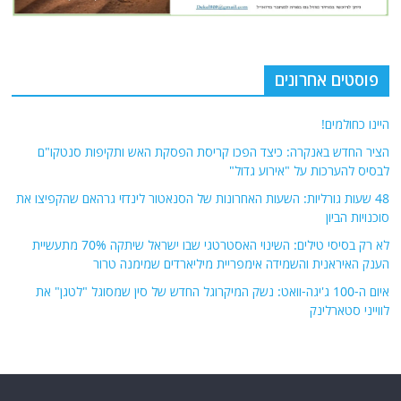
פוסטים אחרונים
היינו כחולמים!
הציר החדש באנקרה: כיצד הפכו קריסת הפסקת האש ותקיפות סנטקו"ם
לבסיס להערכות על "אירוע גדול"
48 שעות גורליות: השעות האחרונות של הסנאטור לינדזי גרהאם שהקפיצו את
סוכנויות הביון
לא רק בסיסי טילים: השינוי האסטרטגי שבו ישראל שיתקה 70% מתעשיית
הענק האיראנית והשמידה אימפריית מיליארדים שמימנה טרור
איום ה-100 ג'יגה-וואט: נשק המיקרוגל החדש של סין שמסוגל "לטגן" את
לווייני סטארלינק