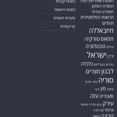
האמירויות
דאעש
הגולן
כתבות קצרות
המזרח התיכון
כתבות ראשיות
המפרץ הפרסי
הרשות הפלסטינית
סקירות תשתית
חות'ים
קריקטורות
חיזבאללה
טורקיה
חמאס
טכנולוגיה
טילים
ישראל
ירדן
כלכלה
כורדים
כטב"מים
לבנון
מצרים
סוריה
סחר סמים
סין
סייבר
סיני
עזה
סעודיה
עירק
צבא סוריה חופשי
צרפת
קונייטרה
קורונה
קטאר