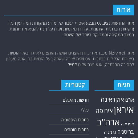
אודות
אתר החדשות נציב.נט מבצע איסוף ועיבוד של מידע ממקורות המודיעין הגלוי
(רשתות חברתיות, עיתונות, עדויות מקומיות ועוד) על מנת להביא את תמונת
המצב המקיפה והמדויקת ביותר של השטח.
אתר Nziv.net מכבד את זכויות היוצרים ועושה מאמצים לאיתור בעלי הזכויות
ביצירות הכלולות בכתבות. אם זיהית יצירה שאתה בעל הזכויות בה ואתה מעוניין
להסירה מהכתבה, אנא פנה אלינו
למייל
תגיות
קטגוריות
אוקראינה
או"ם
חדשות מהעולם
איראן
אירופה
כללי
ארה"ב
כתבות היסטוריה
אפריקה
כתבות מומחים
בריטניה
גרמניה