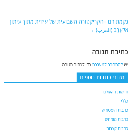
o
m
p
o
p
נקמת דם –הקריקטורה השבועית של עידית מתוך עיתון
k
אלעַרַבּ (العرب)
→
כתיבת תגובה
יש
להתחבר למערכת
כדי לכתוב תגובה.
מדורי כתבות נוספים
חדשות מהעולם
כללי
כתבות היסטוריה
כתבות מומחים
כתבות קצרות