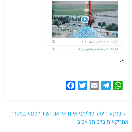
*-
F
T
E
T
W
a
w
m
el
h
c
itt
ai
e
at
e
er
l
g
s
←
ברקע חיסול סולימני איום איראני ישיר לפגוע במטרה
b
ra
A
אמריקאית בלב תל אביב