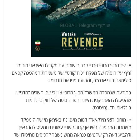
*- שר החוץ הרוסי סרגיי לברוב שוחח עם מקבילו האיראני מוחמד
זריף על חיסולו של מפקח "כוח קודס" של משמרות המהפכה קסאם
סולימאני בידי ארה"ב, והביע בפניו את תנחומיו.
בהודעה שנמסרה ממשרד החוץ הרוסי צוין כי שני השרים "הדגישו
שהפעולה האמריקנית הייתה הפרה בוטה של חוקים ונורמות
בינלאומיות". (רויטרס)
*- מוחסן רזאי מירקאא'ד דמות מעניינת באיראן מי שהיה מפקד
משמרות המהפכה באיראן קרוב לשניי עשורים ממעיט להתראיין
ולהביע דעה רק שהפעם כנראה ממש נשבר לרסיסים מחיסולו של