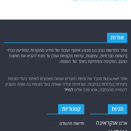
אודות
אתר החדשות נציב.נט מבצע איסוף ועיבוד של מידע ממקורות המודיעין הגלוי
(רשתות חברתיות, עיתונות, עדויות מקומיות ועוד) על מנת להביא את תמונת
המצב המקיפה והמדויקת ביותר של השטח.
אתר Nziv.net מכבד את זכויות היוצרים ועושה מאמצים לאיתור בעלי הזכויות
ביצירות הכלולות בכתבות. אם זיהית יצירה שאתה בעל הזכויות בה ואתה מעוניין
להסירה מהכתבה, אנא פנה אלינו
למייל
תגיות
קטגוריות
אוקראינה
או"ם
חדשות מהעולם