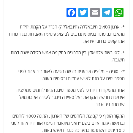
F
T
E
T
W
a
w
m
el
h
*- ארגון קטאיב חיזבאללה (חיזבאללה) הכריז על הקמת יחידת
c
itt
ai
e
at
מתאבדים, פתח בגיוס מתנדבים לביצוע פיגועי התאבדות כנגד כוחות
e
er
l
g
s
אמריקאים ברחבי עיראק.
b
ra
A
*- לפי רשת אלמיאדין בין ההרוגים בתקיפה אמש בלילה ישנה דמות
o
m
p
חשובה.
o
p
*- סוריה – מליציה איראנית חדשה הגיעה לאזור דיר א זור לפני
k
מספר ימים על מנת לאייש עמדות ובסיסים באזור.
אחד מהמקורות דיווח כי לפני מספר ימים, הגיעו לוחמים ממליציה
איראנית חדשה הנקראת "אל סאיידה זיינב" לעיירה אלבוקמאל
שבמחוז דיר א זור.
המקור הוסיף כי קבוצת הלוחמים של הארגון , המונה כ100 לוחמים
ובראשה עומד אדם בשם "חאג' מיתאם" הגיעו לאזור דיר א זור לפני
כ 10 ימים והשתתפו במערכה כנגד דאעש באזור.