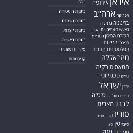
איראן
אירופה
כללי
ארה"ב
כתבות היסטוריה
אפריקה
כתבות מומחים
בריטניה
גרמניה
האמירויות
דאעש
הגולן
כתבות קצרות
המזרח התיכון
המפרץ
כתבות ראשיות
הרשות
הפרסי
הפלסטינית
חות'ים
סקירות תשתית
חיזבאללה
קריקטורות
טורקיה
חמאס
טכנולוגיה
טילים
ישראל
ירדן
כלכלה
כורדים
כטב"מים
לבנון
מצרים
סוריה
סחר סמים
סין
סייבר
סיני
עזה
סעודיה