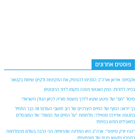
פוסטים אחרונים
אקסיוס: איראן וארה"ב הסכימו להפסיק את התקיפות ולקיים שיחות בקטאר
בכייה לדורות: המין האנושי מפנה מקומו לדור הרובוטים
סיכול "חם" של פיגוע שיצא לדרך משטח סוריה לכיוון הגולן הישראלי
כך ייראה הסוף של החיים היצרניים של רוב תושבי העולם! וזה כבר התחיל
בתנופה אדירה! ספויילר: מלחמות "על החיים ועל המוות" של המובטלים
בתאגידים ממש בפתח!
"הניו יורק טיימס": ארה"ב היא המדינה שהרוויחה הכי הרבה בעולם מהמלחמה
במפרץ (תעשו פנים של מופתעים)