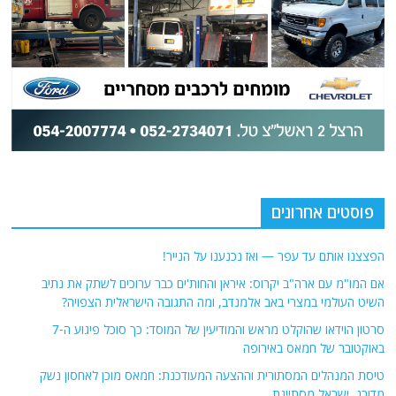
פוסטים אחרונים
הפצצנו אותם עד עפר — ואז נכנענו על הנייר!
אם המו"מ עם ארה"ב יקרוס: איראן והחות'ים כבר ערוכים לשתק את נתיב
השיט העולמי במצרי באב אלמנדב, ומה התגובה הישראלית הצפויה?
סרטון הוידאו שהוקלט מראש והמודיעין של המוסד: כך סוכל פיגוע ה-7
באוקטובר של חמאס באירופה
טיסת המנהלים המסתורית וההצעה המעודכנת: חמאס מוכן לאחסון נשק
מדורג, ישראל מסתייגת