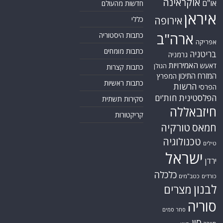
אוקראינה
או"ם
חדשות מהעולם
איראן
אירופה
כללי
ארה"ב
כתבות היסטוריה
אפריקה
כתבות מומחים
בריטניה
גרמניה
האמירויות
דאעש
הגולן
כתבות קצרות
המזרח התיכון
המפרץ
כתבות ראשיות
הרשות
הפרסי
הפלסטינית
חות'ים
סקירות תשתית
חיזבאללה
קריקטורות
טורקיה
חמאס
טכנולוגיה
טילים
ישראל
ירדן
כלכלה
כורדים
כטב"מים
לבנון
מצרים
סוריה
סחר סמים
סין