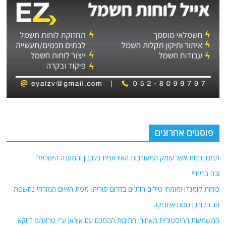
פוסטים אחרונים
תמנון תחת אש: עומק המעורבות האיראנית בלבנון והמענה הישראלי
זבח ברית*
כוחות קומנדו ומומחי טילים חות'ים בדרום סוריה: מפת האיום המזרחי נחשפת
חג הקורבן נוסח אמריקה
המשמעות ההיסטורית מאחורי חתימת ההסכם עם איראן ע"י טראמפ דווקא