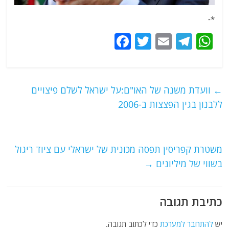
*-
F
T
E
T
W
a
w
m
el
h
c
itt
ai
e
at
e
er
l
g
s
←
וועדת משנה של האו"ם:על ישראל לשלם פיצויים
b
ra
A
ללבנון בגין הפצצות ב-2006
o
m
p
o
p
משטרת קפריסין תפסה מכונית של ישראלי עם ציוד ריגול
k
בשווי של מיליונים
→
כתיבת תגובה
יש
להתחבר למערכת
כדי לכתוב תגובה.