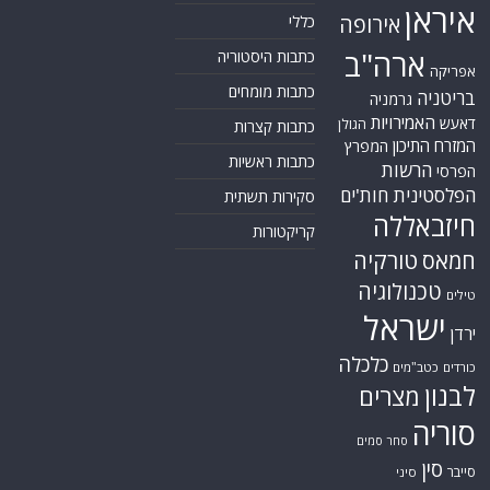
איראן
אירופה
כללי
ארה"ב
כתבות היסטוריה
אפריקה
כתבות מומחים
בריטניה
גרמניה
האמירויות
דאעש
הגולן
כתבות קצרות
המזרח התיכון
המפרץ
כתבות ראשיות
הרשות
הפרסי
הפלסטינית
חות'ים
סקירות תשתית
חיזבאללה
קריקטורות
טורקיה
חמאס
טכנולוגיה
טילים
ישראל
ירדן
כלכלה
כורדים
כטב"מים
לבנון
מצרים
סוריה
סחר סמים
סין
סייבר
סיני