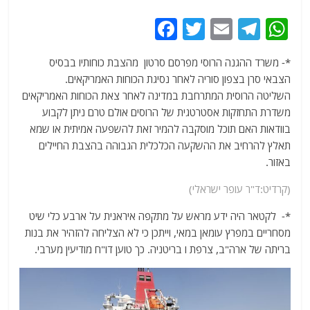
F
T
E
T
W
a
w
m
el
h
*- משרד ההגנה הרוסי מפרסם סרטון מהצבת כוחותיו בבסיס
c
itt
ai
e
at
הצבאי סרן בצפון סוריה לאחר נסיגת הכוחות האמריקאים.
e
er
l
g
s
השליטה הרוסית המתרחבת במדינה לאחר צאת הכוחות האמריקאים
b
ra
A
משדרת התחזקות אסטרטגית של הרוסים אולם טרם ניתן לקבוע
בוודאות האם תוכל מוסקבה להמיר זאת להשפעה אמיתית או שמא
o
m
p
תאלץ להרחיב את ההשקעה הכלכלית הגבוהה בהצבת החיילים
o
p
באזור.
k
(קרדיט:ד"ר עופר ישראלי)
*- לקטאר היה ידע מראש על מתקפה איראנית על ארבע כלי שיט
מסחריים במפרץ עומאן במאי, וייתכן כי לא הצליחה להזהיר את בנות
בריתה של ארה"ב, צרפת ו בריטניה. כך טוען דו"ח מודיעין מערבי.