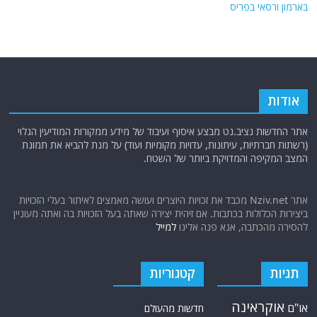
בארמון ורסאי בפריס
אודות
אתר החדשות נציב.נט מבצע איסוף ועיבוד של מידע ממקורות המודיעין הגלוי
(רשתות חברתיות, עיתונות, עדויות מקומיות ועוד) על מנת להביא את תמונת
המצב המקיפה והמדויקת ביותר של השטח.
אתר Nziv.net מכבד את זכויות היוצרים ועושה מאמצים לאיתור בעלי הזכויות
ביצירות הכלולות בכתבות. אם זיהית יצירה שאתה בעל הזכויות בה ואתה מעוניין
להסירה מהכתבה, אנא פנה אלינו
למייל
תגיות
קטגוריות
אוקראינה
או"ם
חדשות מהעולם