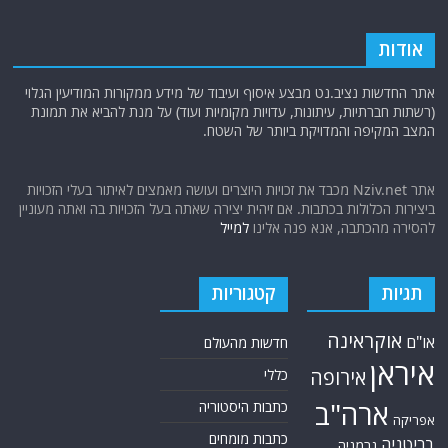
אודות
אתר החדשות נציב.נט מבצע איסוף ועיבוד של מידע ממקורות המודיעין הגלוי
(רשתות חברתיות, עיתונות, עדויות מקומיות ועוד) על מנת להביא את תמונת
המצב המקיפה והמדויקת ביותר של השטח.
אתר Nziv.net מכבד את זכויות היוצרים ועושה מאמצים לאיתור בעלי הזכויות
ביצירות הכלולות בכתבות. אם זיהית יצירה שאתה בעל הזכויות בה ואתה מעוניין
להסירה מהכתבה, אנא פנה אלינו
למייל
תגיות
קטגוריות
אוקראינה
או"ם
חדשות מהעולם
איראן
אירופה
כללי
ארה"ב
כתבות היסטוריה
אפריקה
כתבות מומחים
בריטניה
גרמניה