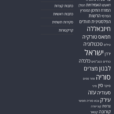
האמירויות
דאעש
הגולן
כתבות קצרות
המזרח התיכון
המפרץ
כתבות ראשיות
הרשות
הפרסי
הפלסטינית
חות'ים
סקירות תשתית
חיזבאללה
קריקטורות
טורקיה
חמאס
טכנולוגיה
טילים
ישראל
ירדן
כלכלה
כורדים
כטב"מים
לבנון
מצרים
סוריה
סחר סמים
סין
סייבר
סיני
עזה
סעודיה
עירק
צבא סוריה חופשי
צרפת
קונייטרה
קורונה
קטאר