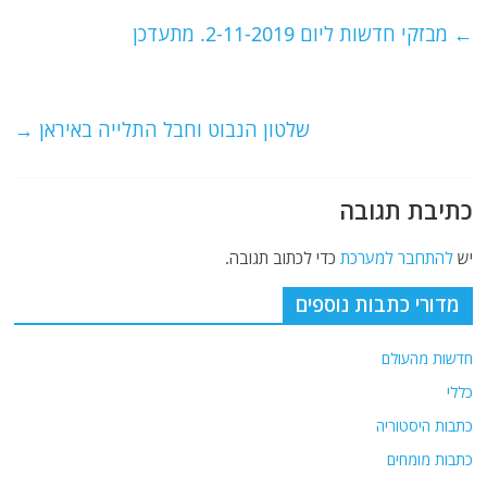
e
er
l
g
s
←
מבזקי חדשות ליום 2-11-2019. מתעדכן
b
ra
A
o
m
p
o
p
שלטון הנבוט וחבל התלייה באיראן
→
k
כתיבת תגובה
יש
להתחבר למערכת
כדי לכתוב תגובה.
מדורי כתבות נוספים
חדשות מהעולם
כללי
כתבות היסטוריה
כתבות מומחים