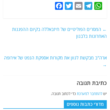
F
T
E
T
W
a
w
m
el
h
c
itt
ai
e
at
e
er
l
g
s
←
המסרים הפוליטיים של חיזבאללה בקיום ההפגנות
b
ra
A
האחרונות בלבנון
o
m
p
o
p
ארה"ב מבקשת לגוון את מקורות אספקת הנפט של אירופה
k
→
כתיבת תגובה
יש
להתחבר למערכת
כדי לכתוב תגובה.
מדורי כתבות נוספים