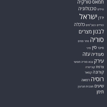
טורקיה
חמאס
טכנולוגיה
טילים
ישראל
ירדן
כלכלה
כורדים
כטב"מים
לבנון
מצרים
סוריה
סחר סמים
סין
סייבר
סיני
עזה
סעודיה
עירק
צבא סוריה חופשי
צרפת
קונייטרה
קורונה
קטאר
רוסיה
רפואה
שיעים
תוכנית הגרעין
תימן