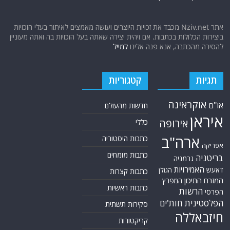
אתר Nziv.net מכבד את זכויות היוצרים ועושה מאמצים לאיתור בעלי הזכויות
ביצירות הכלולות בכתבות. אם זיהית יצירה שאתה בעל הזכויות בה ואתה מעוניין
להסירה מהכתבה, אנא פנה אלינו
למייל
תגיות
קטגוריות
אוקראינה
או"ם
חדשות מהעולם
איראן
אירופה
כללי
ארה"ב
כתבות היסטוריה
אפריקה
כתבות מומחים
בריטניה
גרמניה
האמירויות
דאעש
הגולן
כתבות קצרות
המזרח התיכון
המפרץ
כתבות ראשיות
הרשות
הפרסי
הפלסטינית
חות'ים
סקירות תשתית
חיזבאללה
קריקטורות