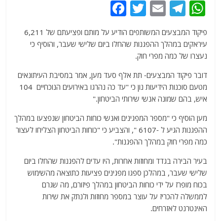
F
T
E
T
W
a
w
m
el
h
פיקוד המבצעים המשותפים הודיע על מותם ופציעתם של 6,211
c
itt
ai
e
at
עיראקים במהלך ההפגנות שהחלו ביום שלישי שעבר, והוסיף כי
e
er
l
g
s
נעצרו של כמה מפרי חוק.
b
ra
A
דובר פיקוד המבצעים- תת אלף סעד מען, אמר במסיבת העיתונאים
o
m
p
מטעם סוכנות הידיעות נון כי "עד כה נהרגו באירועים הנוכחיים 104
o
p
איש, בהם שמונה אנשי שירותי הביטחון."
k
מען הוסיף כי "מספר המפגינים ואנשי כוחות הביטחון שנפצעו במהלך
ההפגנות הגיע ל -6107 ", והצביע כי "כוחות הביטחון הצליחו לעצור
כמה מפרי חוק במהלך ההפגנות".
בעיר הבירה בגדד ומחוזות אחרות, היו עדים להפגנות שהחלו ביום
שלישי שעבר, במהלכן ספגו מפגינים פציעות כתוצאה מהשימוש
בכוח מופרז על ידי כוחות הביטחון במהלך פיזורם, מה שגרם
לממשלה להכריז על עוצר במספר מחוזות ולנתק את שירות
האינטרנט לאזרחים.