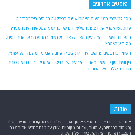
פוסטים אחרונים
מסר למערב? המשמעות מאחורי עגינת הפריגטה הרוסית באלכסנדריה
פרוטקשן אמריקאי? הצעת המיליארדים של טראמפ שמסעירה את המפרץ
התאום החשאי בין המודיעין המצרי לקציני משמרות המהפכה האיראנים בסיני.
מה ידוע באמת?
משחקי כוח במים עמוקים: ארדואן מציב קו אדום ל'קבלני המשנה" של ישראל
בין וושינגטון לדמשק: מאחורי הקלעים של הניסיון האמריקני לרתום את סוריה
נגד חזבאללה ומאזן הכוחות
אודות
אתר החדשות נציב.נט מבצע איסוף ועיבוד של מידע ממקורות המודיעין הגלוי
(רשתות חברתיות, עיתונות, עדויות מקומיות ועוד) על מנת להביא את תמונת
המצב המקיפה והמדויקת ביותר של השטח.