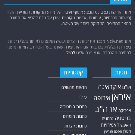
אתר החדשות נציב.נט מבצע איסוף ועיבוד של מידע ממקורות המודיעין הגלוי
(רשתות חברתיות, עיתונות, עדויות מקומיות ועוד) על מנת להביא את תמונת
המצב המקיפה והמדויקת ביותר של השטח.
אתר Nziv.net מכבד את זכויות היוצרים ועושה מאמצים לאיתור בעלי הזכויות
ביצירות הכלולות בכתבות. אם זיהית יצירה שאתה בעל הזכויות בה ואתה מעוניין
להסירה מהכתבה, אנא פנה אלינו
למייל
תגיות
קטגוריות
אוקראינה
או"ם
חדשות מהעולם
איראן
אירופה
כללי
ארה"ב
כתבות היסטוריה
אפריקה
כתבות מומחים
בריטניה
גרמניה
האמירויות
דאעש
כתבות קצרות
הגולן
הסכם הגרעין