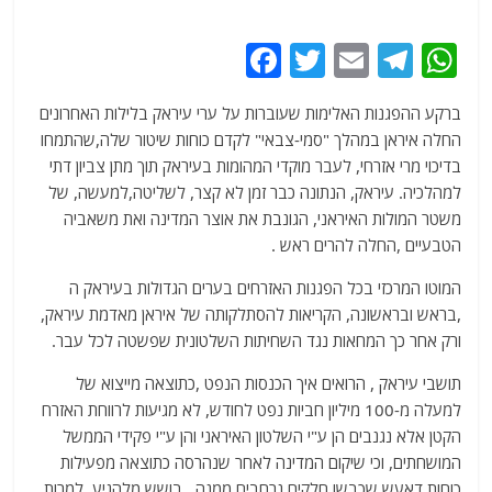
F
T
E
T
W
a
w
m
el
h
ברקע ההפגנות האלימות שעוברות על ערי עיראק בלילות האחרונים
c
itt
ai
e
at
החלה איראן במהלך "סמי-צבאי" לקדם כוחות שיטור שלה,שהתמחו
e
er
l
g
s
בדיכוי מרי אזרחי, לעבר מוקדי המהומות בעיראק תוך מתן צביון דתי
b
ra
A
למהלכיה. עיראק, הנתונה כבר זמן לא קצר, לשליטה,למעשה, של
משטר המולות האיראני, הגונבת את אוצר המדינה ואת משאביה
o
m
p
הטבעיים ,החלה להרים ראש .
o
p
המוטו המרכזי בכל הפגנות האזרחים בערים הגדולות בעיראק ה
k
,בראש ובראשונה, הקריאות להסתלקותה של איראן מאדמת עיראק,
ורק אחר כך המחאות נגד השחיתות השלטונית שפשטה לכל עבר.
תושבי עיראק , הרואים איך הכנסות הנפט ,כתוצאה מייצוא של
למעלה מ-100 מיליון חביות נפט לחודש, לא מגיעות לרווחת האזרח
הקטן אלא נגנבים הן ע"י השלטון האיראני והן ע"י פקידי הממשל
המושחתים, וכי שיקום המדינה לאחר שנהרסה כתוצאה מפעילות
כוחות דאעש שכבשו חלקים נרחבים ממנה , בושש מלהגיע, למרות