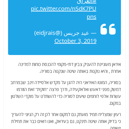
#العراق
pic.twitter.com/nSdK7PU
pns
— عيد جريس (@eidjrais)
October 3, 2019
איראן מעוניינת להעניק צביון דתי-מקומי להכנסת כוחות למדינה
אחרת , והיא נוקטת באותה שיטה שנקטה בסוריה.
בסוריה, המוטו האיראני היה להגן על מקדש אלסיידה זינב שבמרחב
דמשק מפני דאעש ואלאקעידה, ודרך פרצה "חוקית" זאת הוזרמו
עשרות אלפי לוחמים שיעים לסוריה כדי להשתלט על מוקדי השלטון
במקום.
רעיון שמצליח תמיד מועתק גם למקום אחר לכן זה רק הגיוני להעריך
כי בדיוק אותה שיטה תינקט, גם בעיראק, ואנו רואים כבר את תחילת
יישומה.