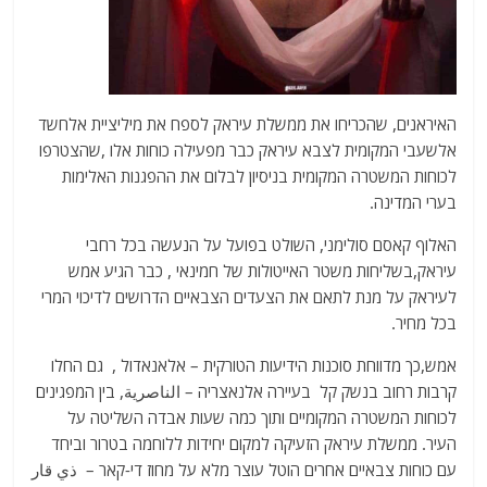
האיראנים, שהכריחו את ממשלת עיראק לספח את מיליציית אלחשד
אלשעבי המקומית לצבא עיראק כבר מפעילה כוחות אלו ,שהצטרפו
לכוחות המשטרה המקומית בניסיון לבלום את ההפגנות האלימות
בערי המדינה.
האלוף קאסם סולימני, השולט בפועל על הנעשה בכל רחבי
עיראק,בשליחות משטר האייטולות של חמינאי , כבר הגיע אמש
לעיראק על מנת לתאם את הצעדים הצבאיים הדרושים לדיכוי המרי
בכל מחיר.
אמש,כך מדווחת סוכנות הידיעות הטורקית – אלאנאדול , גם החלו
קרבות רחוב בנשק קל בעיירה אלנאצריה – الناصرية, בין המפגינים
לכוחות המשטרה המקומיים ותוך כמה שעות אבדה השליטה על
העיר. ממשלת עיראק הזעיקה למקום יחידות ללוחמה בטרור וביחד
עם כוחות צבאיים אחרים הוטל עוצר מלא על מחוז די-קאר – ذي قار