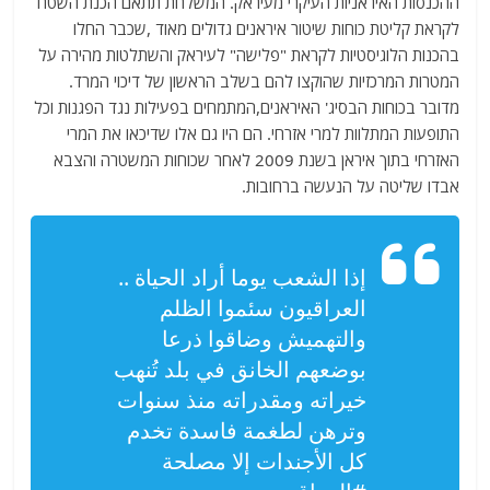
ההכנסות האיראניות העיקרי מעיראק. המשלחת תתאם הכנת השטח
לקראת קליטת כוחות שיטור איראנים גדולים מאוד ,שכבר החלו
בהכנות הלוגיסטיות לקראת "פלישה" לעיראק והשתלטות מהירה על
המטרות המרכזיות שהוקצו להם בשלב הראשון של דיכוי המרד.
מדובר בכוחות הבסיג' האיראנים,המתמחים בפעילות נגד הפגנות וכל
התופעות המתלוות למרי אזרחי. הם היו גם אלו שדיכאו את המרי
האזרחי בתוך איראן בשנת 2009 לאחר שכוחות המשטרה והצבא
אבדו שליטה על הנעשה ברחובות.
إذا الشعب يوما أراد الحياة ..
العراقيون سئموا الظلم
والتهميش وضاقوا ذرعا
بوضعهم الخانق في بلد تُنهب
خيراته ومقدراته منذ سنوات
وترهن لطغمة فاسدة تخدم
كل الأجندات إلا مصلحة