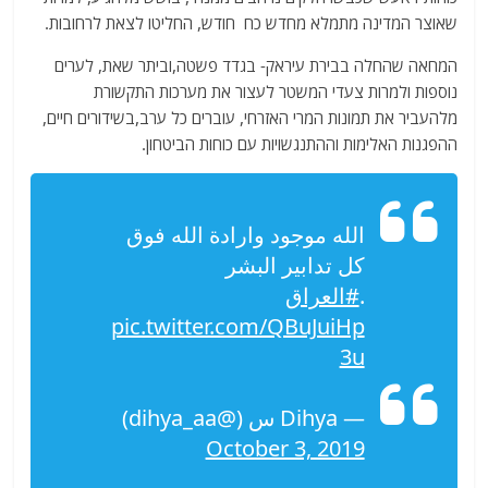
שאוצר המדינה מתמלא מחדש כח חודש, החליטו לצאת לרחובות.
המחאה שהחלה בבירת עיראק- בגדד פשטה,וביתר שאת, לערים
נוספות ולמרות צעדי המשטר לעצור את מערכות התקשורת
מלהעביר את תמונות המרי האזרחי, עוברים כל ערב,בשידורים חיים,
ההפגנות האלימות וההתנגשויות עם כוחות הביטחון.
الله موجود وارادة الله فوق
كل تدابير البشر
.
#العراق
pic.twitter.com/QBuJuiHp
3u
— Dihya س (@dihya_aa)
October 3, 2019