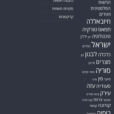
כתבות ראשיות
הרשות
הפלסטינית
סקירות תשתית
חות'ים
קריקטורות
חיזבאללה
חמאס
טורקיה
טכנולוגיה
ירדן
יוון
ישראל
כורדים
לבנון
כלכלה
לוב
מצרים
מרוקו
סוריה
סחר סמים
סין
סייבר
סיני
עזה
סעודיה
עירק
צבא סוריה
צרפת
חופשי
קונייטרה
קורונה
קטאר
רוסיה
רפואה