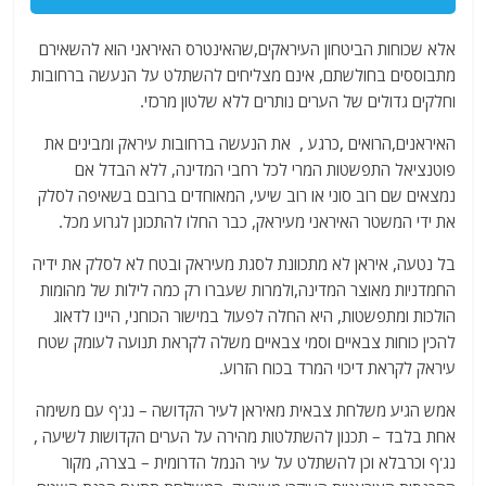
אלא שכוחות הביטחון העיראקים,שהאינטרס האיראני הוא להשאירם
מתבוססים בחולשתם, אינם מצליחים להשתלט על הנעשה ברחובות
וחלקים גדולים של הערים נותרים ללא שלטון מרכזי.
האיראנים,הרואים ,כרגע , את הנעשה ברחובות עיראק ומבינים את
פוטנציאל התפשטות המרי לכל רחבי המדינה, ללא הבדל אם
נמצאים שם רוב סוני או רוב שיעי, המאוחדים ברובם בשאיפה לסלק
את ידי המשטר האיראני מעיראק, כבר החלו להתכונן לגרוע מכל.
בל נטעה, איראן לא מתכוונת לסגת מעיראק ובטח לא לסלק את ידיה
החמדניות מאוצר המדינה,ולמרות שעברו רק כמה לילות של מהומות
הולכות ומתפשטות, היא החלה לפעול במישור הכוחני, היינו לדאוג
להכין כוחות צבאיים וסמי צבאיים משלה לקראת תנועה לעומק שטח
עיראק לקראת דיכוי המרד בכוח הזרוע.
אמש הגיע משלחת צבאית מאיראן לעיר הקדושה – נג'ף עם משימה
אחת בלבד – תכנון להשתלטות מהירה על הערים הקדושות לשיעה ,
נג'ף וכרבלא וכן להשתלט על עיר הנמל הדרומית – בצרה, מקור