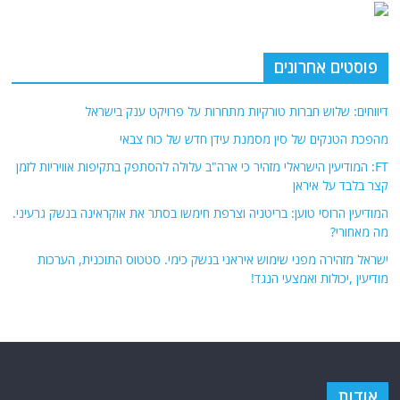
פוסטים אחרונים
דיווחים: שלוש חברות טורקיות מתחרות על פרויקט ענק בישראל
מהפכת הטנקים של סין מסמנת עידן חדש של כוח צבאי
FT: המודיעין הישראלי מזהיר כי ארה"ב עלולה להסתפק בתקיפות אוויריות לזמן
קצר בלבד על איראן
המודיעין הרוסי טוען: בריטניה וצרפת חימשו בסתר את אוקראינה בנשק גרעיני.
מה מאחורי?
ישראל מזהירה מפני שימוש איראני בנשק כימי. סטטוס התוכנית, הערכות
מודיעין ,יכולות ואמצעי הנגד!
אודות