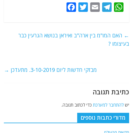
F
T
E
T
W
a
w
m
el
h
c
itt
ai
e
at
e
er
l
g
s
←
האם המו"מ בין ארה"ב ואיראן בנושא הגרעין כבר
b
ra
A
בעיצומו ?
o
m
p
o
p
מבזקי חדשות ליום 3-10-2019. מתעדכן
→
k
כתיבת תגובה
יש
להתחבר למערכת
כדי לכתוב תגובה.
מדורי כתבות נוספים
חדשות מהעולם