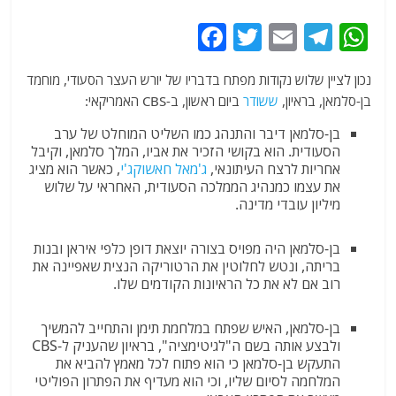
F
T
E
T
W
a
w
m
el
h
נכון לציין שלוש נקודות מפתח בדבריו של יורש העצר הסעודי, מוחמד
c
itt
ai
e
at
בן-סלמאן, בראיון,
ששודר
ביום ראשון, ב-CBS האמריקאי:
e
er
l
g
s
בן-סלמאן דיבר והתנהג כמו השליט המוחלט של ערב
b
ra
A
הסעודית. הוא בקושי הזכיר את אביו, המלך סלמאן, וקיבל
p
m
אחריות לרצח העיתונאי,
o
ג'מאל חאשוקג'י
, כאשר הוא מציג
את עצמו כמנהיג הממלכה הסעודית, האחראי על שלוש
o
p
מיליון עובדי מדינה.
k
בן-סלמאן היה מפויס בצורה יוצאת דופן כלפי איראן ובנות
בריתה, ונטש לחלוטין את הרטוריקה הנצית שאפיינה את
רוב אם לא את כל הראיונות הקודמים שלו.
בן-סלמאן, האיש שפתח במלחמת תימן והתחייב להמשיך
ולבצע אותה בשם ה"לגיטימציה", בראיון שהעניק ל-CBS
התעקש בן-סלמאן כי הוא פתוח לכל מאמץ להביא את
המלחמה לסיום שליו, וכי הוא מעדיף את הפתרון הפוליטי