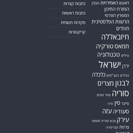
האמירויות
דאעש
הגולן
כתבות קצרות
המזרח התיכון
כתבות ראשיות
המפרץ הפרסי
הרשות הפלסטינית
סקירות תשתית
חות'ים
קריקטורות
חיזבאללה
טורקיה
חמאס
טכנולוגיה
טילים
ישראל
ירדן
כלכלה
כורדים
כטב"מים
לבנון
מצרים
סוריה
סחר סמים
סין
סייבר
סיני
עזה
סעודיה
עירק
צבא סוריה חופשי
צרפת
קונייטרה