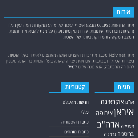
אודות
אתר החדשות נציב.נט מבצע איסוף ועיבוד של מידע ממקורות המודיעין הגלוי
(רשתות חברתיות, עיתונות, עדויות מקומיות ועוד) על מנת להביא את תמונת
המצב המקיפה והמדויקת ביותר של השטח.
אתר Nziv.net מכבד את זכויות היוצרים ועושה מאמצים לאיתור בעלי הזכויות
ביצירות הכלולות בכתבות. אם זיהית יצירה שאתה בעל הזכויות בה ואתה מעוניין
להסירה מהכתבה, אנא פנה אלינו
למייל
תגיות
קטגוריות
אוקראינה
או"ם
חדשות מהעולם
איראן
אירופה
כללי
ארה"ב
כתבות היסטוריה
אפריקה
כתבות מומחים
בריטניה
גרמניה