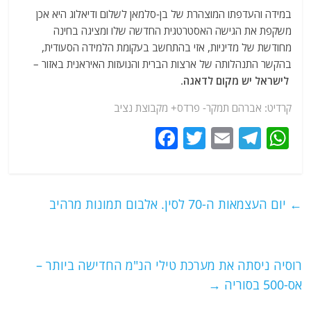
במידה והעדפתו המוצהרת של בן-סלמאן לשלום ודיאלוג היא אכן
משקפת את הגישה האסטרטגית החדשה שלו ומציגה בחינה
מחודשת של מדיניות, אזי בהתחשב בעקומת הלמידה הסעודית,
בהקשר התנהלותה של ארצות הברית והנועזות האיראנית באזור –
לישראל יש מקום לדאגה
.
קרדיט: אברהם תמקר-
פרדס+
מקבוצת נציב
F
T
E
T
W
a
w
m
el
h
c
itt
ai
e
at
e
er
l
g
s
←
יום העצמאות ה-70 לסין. אלבום תמונות מרהיב
b
ra
A
o
m
p
o
p
רוסיה ניסתה את מערכת טילי הנ"מ החדישה ביותר –
אס-500 בסוריה
→
k