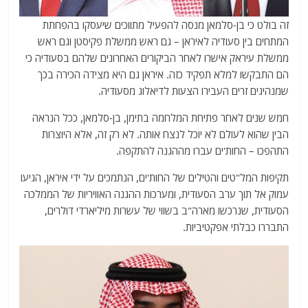
זה בולט כי בן-סלמאן מנסה להפעיל מתווכים שיעסקו בהפחתת
המתחים בין סעודיה לאיראן – גם ראש ממשלת פקיסטן וגם ראש
ממשלת עיראק אישרו לאחר הביקורים האחרונים שלהם בסעודיה כי
הם התבקשו למלא תפקיד כזה. איראן גם היא מצידה הכירה בכך
שמנהיגים זרים העבירו הצעות לדיאלוג מסעודיה.
חמש שנים לאחר פתיחת המלחמה בתימן, בן-סלמאן, ככל הנראה
הבין שהוא לעולם לא יוכל לנצח אותה. לא רק זה, אלא היוצרות
התהפכו – החות'ים עברו מההגנה להתקפה.
תקיפות המל"טים והטילים של החות'ים, הנתמכים על ידי איראן, הגיעו
עמוק אל תוך ערב הסעודית, ומערכות ההגנה האוויריות של הממלכה
הסעודית, שנרכשו מארה"ב בשווי של עשרות מיליארדי דולרים,
התבררו כבלתי אפקטיביות.