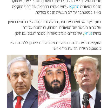
מדינות המערב לא הצליחו להשיב בפעולות תגמול לאחר שמתקני
הנפט בסעודיה
הותקפו
שלוש פעמים ברציפות עוד לפני התקיפה
ב-14 בספטמבר על לב תעשיית הנפט במדינה.
בתוך רצף האירועים האחרונים, הגיעה גם תקיפה של החות'ים בתימן
על כוחות היבשה של הסעודים והכוחות, הנתמכים על ידם
בחזית
נג'ראן
, עיר בדרום-מערב סעודיה, סמוכה לגבול עם תימן.
התקיפה הביאה למותם ופציעתם של מאות חיילים וכן ללכידתם של
כ-2,000 חיילים יחד עם ציוד צבאי.