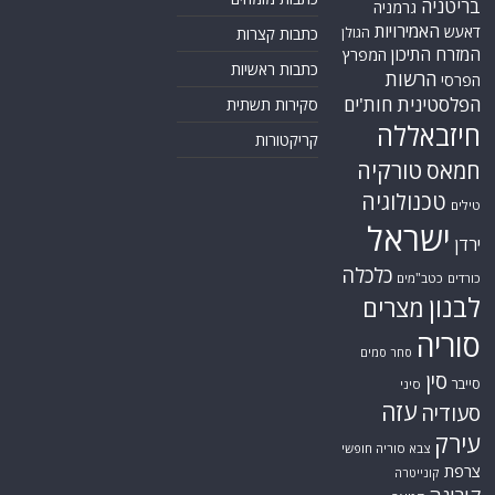
בריטניה
גרמניה
האמירויות
דאעש
הגולן
כתבות קצרות
המזרח התיכון
המפרץ
כתבות ראשיות
הרשות
הפרסי
הפלסטינית
חות'ים
סקירות תשתית
חיזבאללה
קריקטורות
טורקיה
חמאס
טכנולוגיה
טילים
ישראל
ירדן
כלכלה
כורדים
כטב"מים
לבנון
מצרים
סוריה
סחר סמים
סין
סייבר
סיני
עזה
סעודיה
עירק
צבא סוריה חופשי
צרפת
קונייטרה