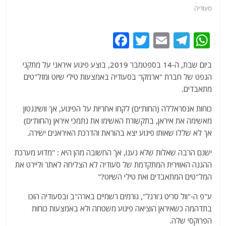
סעודיה
F
T
E
T
W
a
w
m
el
h
ביום שבת, ה-14 בספטמבר 2019, בוצע פיגוע איראני על מתקני
c
itt
ai
e
at
הנפט של חברת "ארמקו" בסעודיה באמצעות טילי שיוט ומזל"טים
e
er
l
g
s
מתאבדים.
b
ra
A
כוחות אנסראללה (החות'ים) לקחו אחריות על הפיגוע, אך וושינגטון
o
m
p
מאשימה את איראן, בתקשורת האשימו את נתמכי איראן (החות'ים)
o
p
אך לא שללו שאותו פיגוע יצא בהוראת והדרכת האיראנים ישירה.
k
ישנם הרבה שאלות שלא נענו, אך החשובה מהן היא : "מדוע מערכת
ההגנה האווירית המתקדמת של סעודיה לא הצליחה לאתר וליירט את
המל"טים המתאבדים ואת טילי השיוט?"
ע"פ ה-"וול סריט ג'ורנל", גורמים רשמיים בארה"ב ובסעודיה הוכו
בתדהמה כשאיראן הוציאה פיגוע משטחה ולא באמצעות כוחות
הפרוקסי שלה.