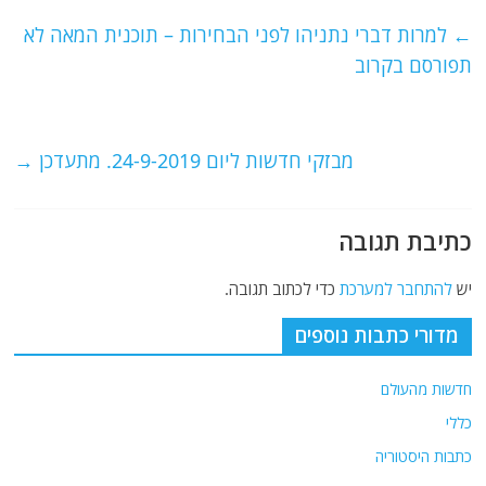
c
itt
ai
e
at
e
er
l
g
s
←
למרות דברי נתניהו לפני הבחירות – תוכנית המאה לא
b
ra
A
תפורסם בקרוב
o
m
p
o
p
מבזקי חדשות ליום 24-9-2019. מתעדכן
→
k
כתיבת תגובה
יש
להתחבר למערכת
כדי לכתוב תגובה.
מדורי כתבות נוספים
חדשות מהעולם
כללי
כתבות היסטוריה