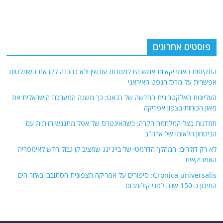
פוסטים אחרונים
התקיפות האמריקאיות אמש היו למטרות עונשין ולא כהכנה לקראת השתלטות
אפשרית על מרכז הנפט האיראני
העליונות האלקטרונית החדשה של רבאט: כך משנה המערכת הישראלית את
מאזן הכוחות בצפון אפריקה
חמדנות בצל המלחמה הקרה: כשהאינטרס של אפל מתנגש חזיתית עם
הביטחון הלאומי של ארה"ב
לא רק דולרים: המהלך הדרמטי של בייג'ינג שמציב קו גבול חדש לאימפריה
האמריקאית
Cronica universalis: סיפורים על אמריקה הצפונית הסתובבו באזור הים
התיכון כ-150 שנה לפני קולומבוס