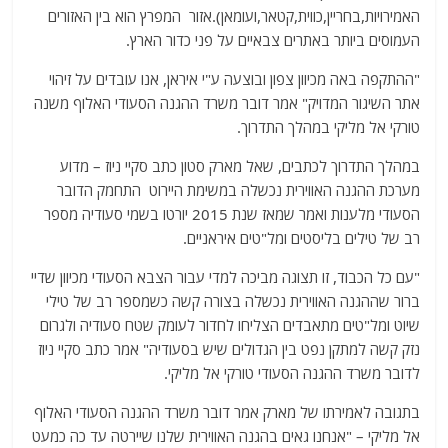
האמירויות,בחריין,כווית,קטאר,ועומאן).אזור המפרץ הוא בין האזורים
העמוסים ביותר באתרים צבאיים על פני כדור הארץ.
"ההתקפה באה מכיוון צפון ובוצעה ע"י איראן, אנו עובדים על זיהוי
אתר השיגור המדויק" אמר דובר משרד ההגנה הסעודי האלוף משנה
טורקי אל מליקי במהלך התדרוך.
במהלך התדרוך לכתבים, שאל מארק סטון כתב סקיי ניוז – מדוע
מערכת ההגנה האווירית נכשלה במשימת היירוט התחמק הדובר
הסעודי מלענות ואמר שמאז שנת 2015 יורטו בשמי סעודיה מספר
רב של טילים בליסטים ומל"טים איראניים.
"עם כל הכבוד, זו תצוגה מביכה למדי עבור הצבא הסעודי מכיוון שדיי
ברור שההגנה האווירית נכשלה בצורה קשה כשמספר רב של טילי
שיוט ומל"טים מתאבדים הצליחו לחדור לעומק שטח סעודיה ולגרום
נזק קשה למתקן נפט בין הגדולים שיש בסעודיה" אמר כתב סקיי ניוז
לדובר משרד ההגנה הסעודי טורקי אל מליקי.
בתגובה לאמירתו של מארק אמר דובר משרד ההגנה הסעודי האלוף
אל מליקי – "אנחנו גאים בהגנה האווירית שלנו שיירטה עד כה כמעט