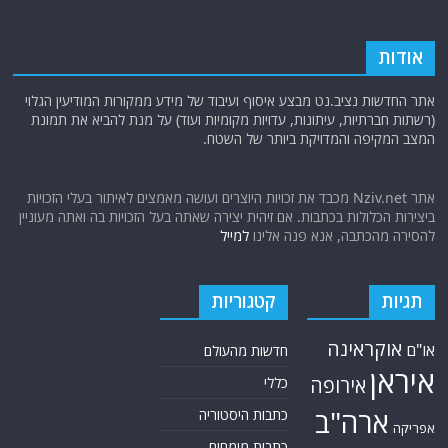
אודות
אתר החדשות נציב.נט מבצע איסוף ועיבוד של מידע ממקורות המודיעין הגלוי
(רשתות חברתיות, עיתונות, עדויות מקומיות ועוד) על מנת להביא את תמונת
המצב המקיפה והמדויקת ביותר של השטח.
אתר Nziv.net מכבד את זכויות היוצרים ועושה מאמצים לאיתור בעלי הזכויות
ביצירות הכלולות בכתבות. אם זיהית יצירה שאתה בעל הזכויות בה ואתה מעוניין
להסירה מהכתבה, אנא פנה אלינו
למייל
תגיות
קטגוריות
אוקראינה
או"ם
חדשות מהעולם
איראן
אירופה
כללי
ארה"ב
כתבות היסטוריה
אפריקה
כתבות מומחים