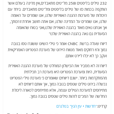
232 טילים בליסטים ו258 מל"טים מתאבדים,אין מדינה בעולם אשר
הותקפה בכמות כזו של טילים בליסטים ומל"טים מתאבדים. ביחד עם
היכולות של מערכות ההגנה האוויריות שלנו, אנו שומרים על האומה
שלנו, אנו שומרים על המדינה שלנו, אם אתה חושב אחרת זו זכותך,
אך אנחנו גאים מאוד בהגנה האווירית שלנו,ואני בטוח שהאומה
הסעודית גם גאה בהגנה האווירית שלנו"
דיווח שעלה ברשת CNBC אומר כי טילי השיוט ששוגרו טסו בגובה
נמוך והיו רחוקים מאוד מטווח היירוט של מערכת הפטריוט האמריקאית
ועקב כך לא יכלו ליירט אותם.
דיווח זה לא מסביר את הכישלון המוחלט של מערכת ההגנה האווירית
הסעודית, היות ומערכת הפטריוט היא מערכת רב תכילתית
מהמתקדמות ביותר. ישנם דיווחים שאומרים כי מערכת טילי הפטריוט
נכשלה בירוט טילים שטסים בגובה נמוך, אך אותם דיווחים לא
מתייחסים למערכת הטילים עצמה, אלא מתייחסים לכאורה ליכולת
החלשה של המכ"ם לזהות טילים שטסים בגובה נמוך.
קרדיט:
"חדשות • עין הנץ" בטלגרם