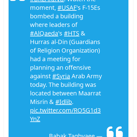
moment,
#USAF
's F-15Es
bombed a building
where leaders of
#AlQaeda
's
#HTS
&
Hurras al-Din (Guardians
of Religion Organization)
had a meeting for
planning an offensive
against
#Syria
Arab Army
today. The building was
located between Maarrat
Misrin &
#Idlib
.
pic.twitter.com/RO5G1d3
YnZ
— Babak Taghvaee