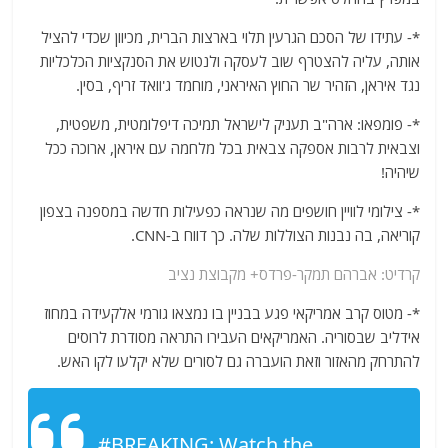
*- עתידו של הסכם הגרעין תלוי בארצות הברית, מכיוון שכדי להציל
אותה, עליה להצטרף שוב לעסקה ולנטוש את הסנקציות הכלכליות
נגד איראן, הזהיר שר החוץ האיראני, מוחמד ג'וואד זריף, בסין.
*- פומפאו: ארה"ב תעניק לישראל תמיכה דיפלומטית, משפטית,
וצבאית לרבות אספקה צבאית בכל מלחמה עם איראן, ארוכה ככל
שיהיה!
*- צילומי לוויין חושפים מה שנראה כפעילות חדשה במספנה בצפון
קוריאה, בה נבנות הצוללות שלה. כך דווח ב-CNN.
קרדיט: אברהם תמקר-פרדס+ מקבוצת נציב
*- מטוס קרב אמריקאי פגע בבניין בו נמצאו גורמי אלקעידה במחוז
אידליב שבסוריה. האמריקאים העבירו התראה מסודרת לרוסים
להתרחק מהאזור וזאת הועברה גם לסורים שלא יקלעו לקו האש.
#BREAKING
: Watch the