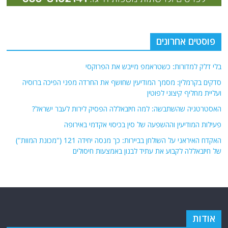
פוסטים אחרונים
בלי דלק למדורות: כשטראמפ מייבש את הפרוקסי
סדקים בקרמלין: מסמך המודיעין שחושף את החרדה מפני הפיכה ברוסיה
ועליית מחליף קיצוני לפוטין
האסטרטגיה שהשתבשה: למה חיזבאללה הפסיק לירות לעבר ישראל?
פעילות המודיעין וההשפעה של סין בכיסוי אקדמי באירופה
האקדח האיראני על השולחן בביירות: כך מנסה יחידה 121 ("מכונת המוות")
של חיזבאללה לקבוע את עתיד לבנון באמצעות חיסולים
אודות