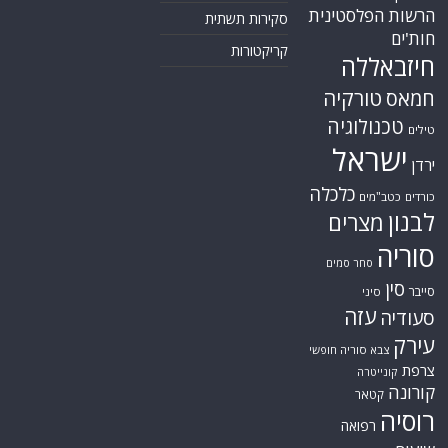
הרשות הפלסטינית
סקירות תשתית
חות'ים
קריקטורות
חיזבאללה
טורקיה
חמאס
טכנולוגיה
טילים
ישראל
ירדן
כלכלה
כורדים
כטב"מים
לבנון
מצרים
סוריה
סחר סמים
סין
סייבר
סיני
עזה
סעודיה
עירק
צבא סוריה חופשי
צרפת
קונייטרה
קורונה
קטאר
רוסיה
רפואה