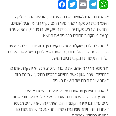
F
T
E
T
W
a
w
m
el
h
*- הסוכנות הבינלאומית לאנרגיה אטומית, הודיעה שהרפובליקה
c
itt
ai
e
at
האיסלאמית הפסיקה לשתף פעולה עם פקחי הגרעין הבינלאומיים,
e
er
l
g
s
המורשים לבצע פיקוח על תוכנית הנשק של הרפובליקה האסלאמית,
b
ra
A
כך על פי מקורות מרובים המכירים את הנושא.
o
m
p
*- ממשלת לבנון שוקלת אמצעים קשים אך נחוצים בכדי להוציא את
o
p
הכלכלה ממשבר הולך וגובר, כך אמר נשיא לבנון מישל עאון, שצוטט
על ידי התקשורת המקומית ביום חמישי.
k
"המטופל אולי לא אוהב את טעם התרופה, אבל עליו לקחת אותו כדי
להחלים", אמר עאון כאשר התייחס לתכנית החילוץ, שתוכרז היום,
לאחר ישיבת חירום של מועצת השרים.
*- ארה"ב ואיראן מתאמנות על אופנועי ים לעימות אפשרי
במפרץ. הצי של משמרות המהפכה מפעיל על פי הערכות עשרות
כלים כאלו וגם יחידת הקומנדו הימי האמריקאית אריות הים מכניסה
לאחרונה יותר ויותר אופנועים לשירות מבצעי, כך שהתנגשות כזו
במפרץ בהחלט אפשרית.