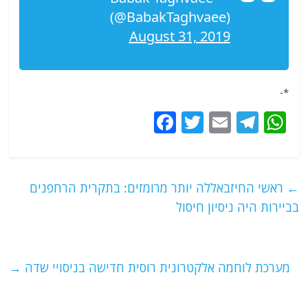
(@BabakTaghvaee)
August 31, 2019
*-
F
T
E
T
W
a
w
m
el
h
c
itt
ai
e
at
e
er
l
g
s
←
ראשי החיזבאללה יותר מרומזים: בתקרית הרחפנים
b
ra
A
בביירות היה ניסיון חיסול
o
m
p
o
p
מערכת לוחמה אלקטרונית רוסית חדישה בניסויי שדה
→
k