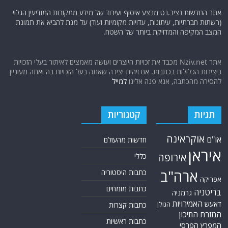
אתר החדשות נציב.נט מבצע איסוף ועיבוד של מידע ממקורות המודיעין הגלוי
(רשתות חברתיות, עיתונות, עדויות מקומיות ועוד) על מנת להביא את תמונת
המצב המקיפה והמדויקת ביותר של השטח.
אתר Nziv.net מכבד את זכויות היוצרים ועושה מאמצים לאיתור בעלי הזכויות
ביצירות הכלולות בכתבות. אם זיהית יצירה שאתה בעל הזכויות בה ואתה מעוניין
להסירה מהכתבה, אנא פנה אלינו
למייל
תגיות
קטגוריות
אוקראינה
או"ם
חדשות מהעולם
איראן
אירופה
כללי
ארה"ב
כתבות היסטוריה
אפריקה
כתבות מומחים
בריטניה
גרמניה
האמירויות
דאעש
הגולן
כתבות קצרות
המזרח התיכון
כתבות ראשיות
המפרץ הפרסי